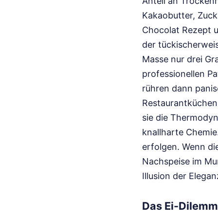
Anteil an Trockenm
Kakaobutter, Zuck
Chocolat Rezept 
der tückischerwei
Masse nur drei Gra
professionellen P
rühren dann panisc
Restaurantküchen 
sie die Thermodyn
knallharte Chemie.
erfolgen. Wenn die 
Nachspeise im Mun
Illusion der Elegan
Das Ei-Dilemm