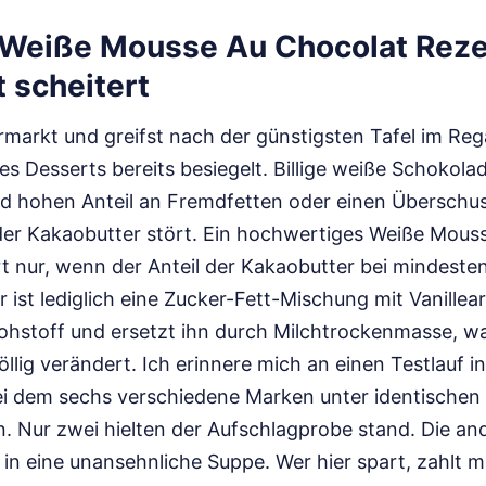
Weiße Mousse Au Chocolat Rezep
t scheitert
markt und greifst nach der günstigsten Tafel im Reg
es Desserts bereits besiegelt. Billige weiße Schokolad
d hohen Anteil an Fremdfetten oder einen Überschus
n der Kakaobutter stört. Ein hochwertiges Weiße Mou
t nur, wenn der Anteil der Kakaobutter bei mindeste
er ist lediglich eine Zucker-Fett-Mischung mit Vanillea
ohstoff und ersetzt ihn durch Milchtrockenmasse, was
lig verändert. Ich erinnere mich an einen Testlauf in
ei dem sechs verschiedene Marken unter identische
n. Nur zwei hielten der Aufschlagprobe stand. Die an
in eine unansehnliche Suppe. Wer hier spart, zahlt mi