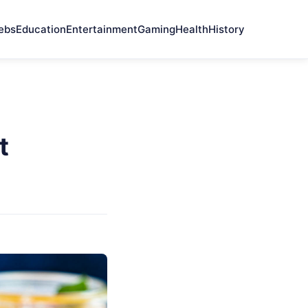
ebs
Education
Entertainment
Gaming
Health
History
t