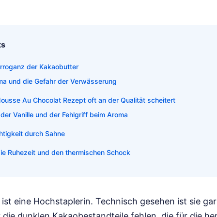
ts
Arroganz der Kakaobutter
ma und die Gefahr der Verwässerung
usse Au Chocolat Rezept oft an der Qualität scheitert
der Vanille und der Fehlgriff beim Aroma
chtigkeit durch Sahne
die Ruhezeit und den thermischen Schock
st eine Hochstaplerin. Technisch gesehen ist sie gar
 die dunklen Kakaobestandteile fehlen, die für die he