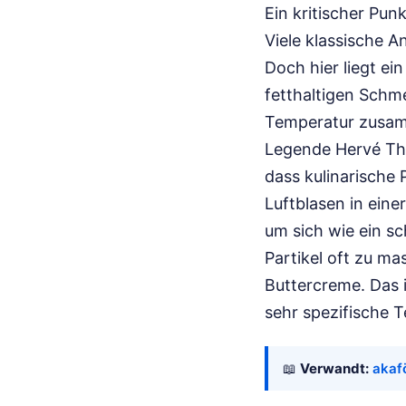
Ein kritischer Pun
Viele klassische A
Doch hier liegt ein
fetthaltigen Schm
Temperatur zusamm
Legende Hervé Thi
dass kulinarische 
Luftblasen in eine
um sich wie ein sc
Partikel oft zu ma
Buttercreme. Das i
sehr spezifische 
📖
Verwandt:
akaf