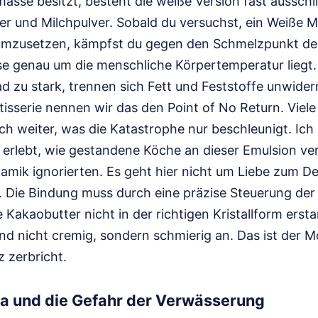
asse besitzt, besteht die weiße Version fast ausschli
er und Milchpulver. Sobald du versuchst, ein Weiße 
umzusetzen, kämpfst du gegen den Schmelzpunkt der
se genau um die menschliche Körpertemperatur liegt. 
d zu stark, trennen sich Fett und Feststoffe unwiderru
atisserie nennen wir das den Point of No Return. Vie
h weiter, was die Katastrophe nur beschleunigt. Ich
erlebt, wie gestandene Köche an dieser Emulsion verz
amik ignorierten. Es geht hier nicht um Liebe zum De
 Die Bindung muss durch eine präzise Steuerung der K
Kakaobutter nicht in der richtigen Kristallform erstarr
d nicht cremig, sondern schmierig an. Das ist der M
z zerbricht.
a und die Gefahr der Verwässerung