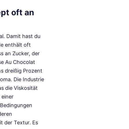
t oft an
al. Damit hast du
e enthält oft
s an Zucker, der
sse Au Chocolat
ns dreißig Prozent
roma. Die Industrie
 die Viskosität
 einer
n Bedingungen
deren
t der Textur. Es