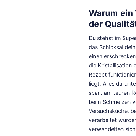
Warum ein 
der Qualitä
Du stehst im Super
das Schicksal dein
einen erschrecken
die Kristallisatio
Rezept funktionier
liegt. Alles darunt
spart am teuren R
beim Schmelzen völ
Versuchsküche, b
verarbeitet wurde
verwandelten sich 