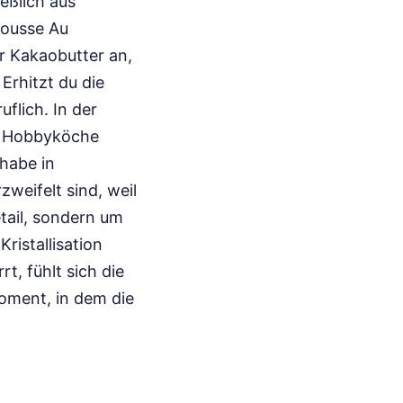
eßlich aus
Mousse Au
 Kakaobutter an,
Erhitzt du die
flich. In der
le Hobbyköche
 habe in
weifelt sind, weil
tail, sondern um
ristallisation
t, fühlt sich die
oment, in dem die