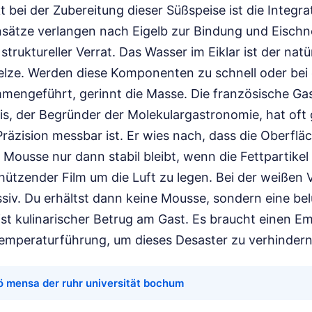
kt bei der Zubereitung dieser Süßspeise ist die Integra
nsätze verlangen nach Eigelb zur Bindung und Eischne
 struktureller Verrat. Das Wasser im Eiklar ist der natü
elze. Werden diese Komponenten zu schnell oder bei 
engeführt, gerinnt die Masse. Die französische Ga
s, der Begründer der Molekulargastronomie, hat oft
Präzision messbar ist. Er wies nach, dass die Oberf
r Mousse nur dann stabil bleibt, wenn die Fettpartikel
hützender Film um die Luft zu legen. Bei der weißen V
ssiv. Du erhältst dann keine Mousse, sondern eine bel
st kulinarischer Betrug am Gast. Es braucht einen Em
Temperaturführung, um dieses Desaster zu verhindern
ö mensa der ruhr universität bochum