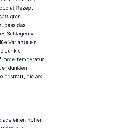
hocolat Rezept
sättigten
n, dass das
ives Schlagen von
iße Variante ein
ne dunkle
i Zimmertemperatur
 der dunklen
e bestraft, die am
olade einen hohen