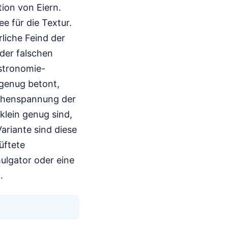
tion von Eiern.
e für die Textur.
rliche Feind der
der falschen
stronomie-
 genug betont,
lächenspannung der
 klein genug sind,
ariante sind diese
üftete
ulgator oder eine
.