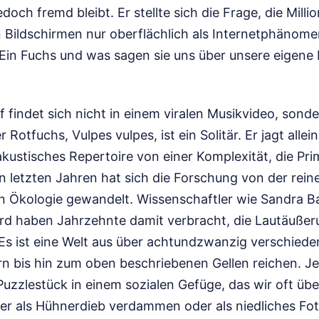
doch fremd bleibt. Er stellte sich die Frage, die Milli
Bildschirmen nur oberflächlich als Internetphänom
in Fuchs und was sagen sie uns über unsere eigene
 findet sich nicht in einem viralen Musikvideo, sonde
 Rotfuchs, Vulpes vulpes, ist ein Solitär. Er jagt allein
akustisches Repertoire von einer Komplexität, die Pr
 letzten Jahren hat sich die Forschung von der rei
en Ökologie gewandelt. Wissenschaftler wie Sandra B
ord haben Jahrzehnte damit verbracht, die Lautäußer
 Es ist eine Welt aus über achtundzwanzig verschiede
n bis hin zum oben beschriebenen Gellen reichen. Je
Puzzlestück in einem sozialen Gefüge, das wir oft übe
r als Hühnerdieb verdammen oder als niedliches Fo