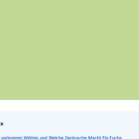
ts
 verlorenen Wildnis und Welche Geräusche Macht Ein Fuchs