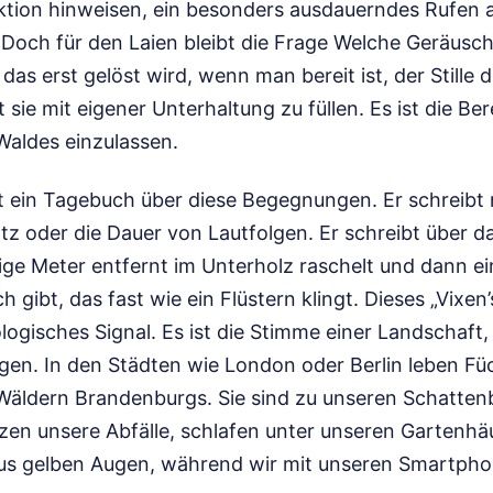
ektion hinweisen, ein besonders ausdauerndes Rufen 
. Doch für den Laien bleibt die Frage Welche Geräusc
das erst gelöst wird, wenn man bereit ist, der Stille 
sie mit eigener Unterhaltung zu füllen. Es ist die Ber
Waldes einzulassen.
rt ein Tagebuch über diese Begegnungen. Er schreibt 
tz oder die Dauer von Lautfolgen. Er schreibt über d
ge Meter entfernt im Unterholz raschelt und dann ein
 gibt, das fast wie ein Flüstern klingt. Dieses „Vixen’
ologisches Signal. Es ist die Stimme einer Landschaft,
gen. In den Städten wie London oder Berlin leben Fü
n Wäldern Brandenburgs. Sie sind zu unseren Schatt
zen unsere Abfälle, schlafen unter unseren Gartenh
us gelben Augen, während wir mit unseren Smartpho