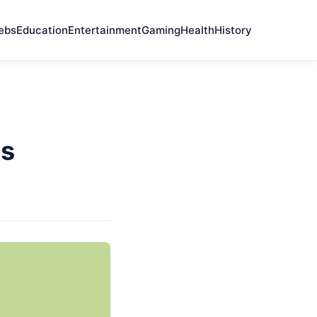
ebs
Education
Entertainment
Gaming
Health
History
hs