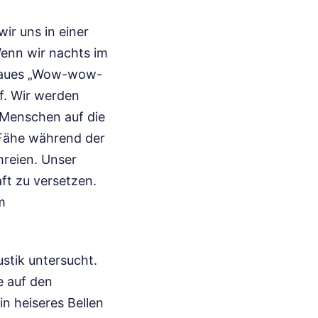
wir uns in einer
enn wir nachts im
, raues „Wow-wow-
uf. Wir werden
s Menschen auf die
r Fähe während der
reien. Unser
ft zu versetzen.
m
stik untersucht.
e auf den
n heiseres Bellen