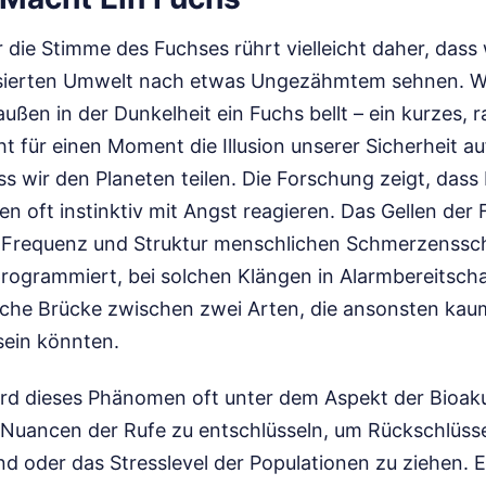
r die Stimme des Fuchses rührt vielleicht daher, dass 
isierten Umwelt nach etwas Ungezähmtem sehnen. W
außen in der Dunkelheit ein Fuchs bellt – ein kurzes
t für einen Moment die Illusion unserer Sicherheit a
ss wir den Planeten teilen. Die Forschung zeigt, das
n oft instinktiv mit Angst reagieren. Das Gellen de
n Frequenz und Struktur menschlichen Schmerzenssch
programmiert, bei solchen Klängen in Alarmbereitscha
gische Brücke zwischen zwei Arten, die ansonsten kau
sein könnten.
ird dieses Phänomen oft unter dem Aspekt der Bioaku
 Nuancen der Rufe zu entschlüsseln, um Rückschlüss
 oder das Stresslevel der Populationen zu ziehen. Ei