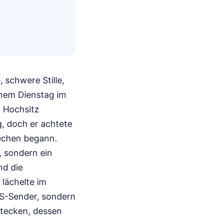
 schwere Stille,
inem Dienstag im
n Hochsitz
g, doch er achtete
rechen begann.
n, sondern ein
nd die
 lächelte im
PS-Sender, sondern
stecken, dessen