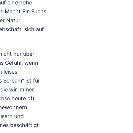
auf eine hohe
he Macht Ein Fuchs
der Natur
eitschaft, sich auf
nicht nur über
as Gefühl, wenn
 leises
s Scream“ ist für
 die wir immer
chse heute oft
enbewohnern
äusern und
nes beschäftigt