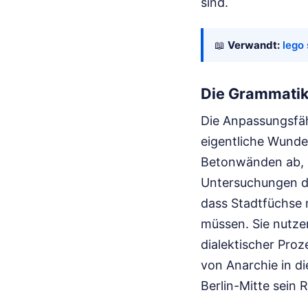
sind.
📖
Verwandt:
lego 
Die Grammatik
Die Anpassungsfähi
eigentliche Wunder
Betonwänden ab, M
Untersuchungen de
dass Stadtfüchse m
müssen. Sie nutze
dialektischer Proz
von Anarchie in di
Berlin-Mitte sein 