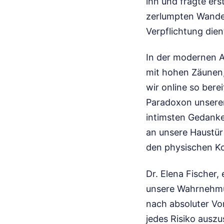
ihn und fragte er
zerlumpten Wandere
Verpflichtung dien
In der modernen Ar
mit hohen Zäunen,
wir online so berei
Paradoxon unserer
intimsten Gedanke
an unsere Haustür 
den physischen Kon
Dr. Elena Fischer,
unsere Wahrnehmung
nach absoluter Vo
jedes Risiko ausz