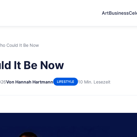
Art
Business
Cel
ho Could It Be Now
d It Be Now
026
Von Hannah Hartmann
10 Min. Lesezeit
LIFESTYLE