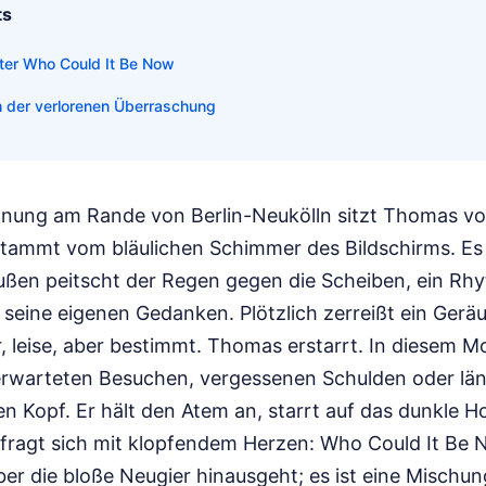
ts
nter Who Could It Be Now
 der verlorenen Überraschung
hnung am Rande von Berlin-Neukölln sitzt Thomas vo
 stammt vom bläulichen Schimmer des Bildschirms. Es 
ßen peitscht der Regen gegen die Scheiben, ein Rhy
e seine eigenen Gedanken. Plötzlich zerreißt ein Geräus
r, leise, aber bestimmt. Thomas erstarrt. In diesem 
erwarteten Besuchen, vergessenen Schulden oder län
 Kopf. Er hält den Atem an, starrt auf das dunkle Ho
ragt sich mit klopfendem Herzen: Who Could It Be No
ber die bloße Neugier hinausgeht; es ist eine Mischu