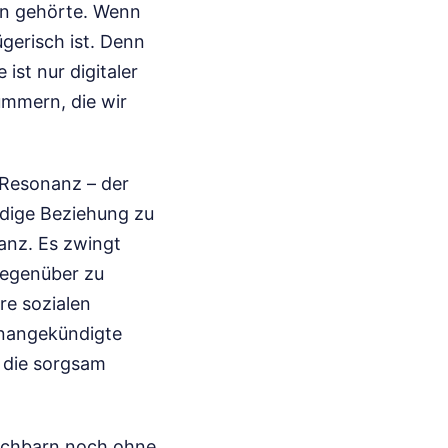
on gehörte. Wenn
ügerisch ist. Denn
ist nur digitaler
ummern, die wir
 Resonanz – der
ndige Beziehung zu
anz. Es zwingt
Gegenüber zu
ere sozialen
unangekündigte
m die sorgsam
Nachbarn noch ohne