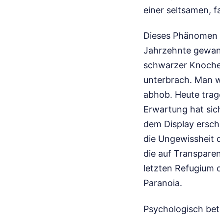
einer seltsamen, 
Dieses Phänomen d
Jahrzehnte gewand
schwarzer Knochen
unterbrach. Man w
abhob. Heute trage
Erwartung hat sic
dem Display ersche
die Ungewissheit d
die auf Transpare
letzten Refugium d
Paranoia.
Psychologisch betr