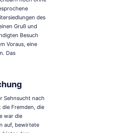
gesprochene
itersiedlungen des
 einen Gruß und
ündigten Besuch
im Voraus, eine
n. Das
schung
der Sehnsucht nach
 die Fremden, die
e war die
n auf, bewirtete