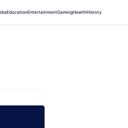
ebs
Education
Entertainment
Gaming
Health
History