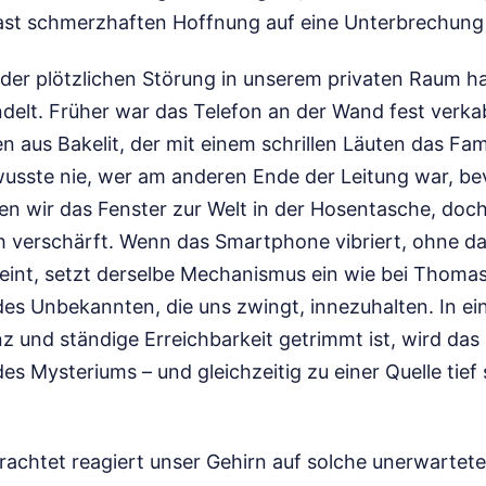
fast schmerzhaften Hoffnung auf eine Unterbrechung 
er plötzlichen Störung in unserem privaten Raum hat
elt. Früher war das Telefon an der Wand fest verkab
 aus Bakelit, der mit einem schrillen Läuten das Fam
usste nie, wer am anderen Ende der Leitung war, b
n wir das Fenster zur Welt in der Hosentasche, doch 
h verschärft. Wenn das Smartphone vibriert, ohne d
int, setzt derselbe Mechanismus ein wie bei Thomas v
es Unbekannten, die uns zwingt, innezuhalten. In ein
nz und ständige Erreichbarkeit getrimmt ist, wird d
es Mysteriums – und gleichzeitig zu einer Quelle tief
achtet reagiert unser Gehirn auf solche unerwartete