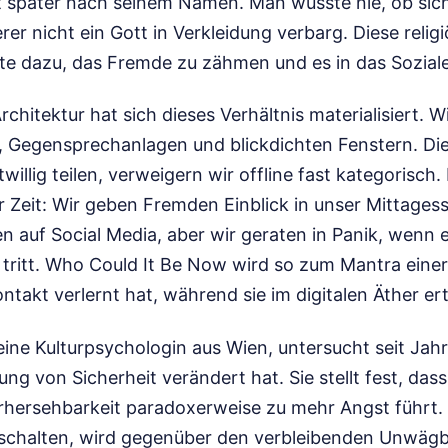
st später nach seinem Namen. Man wusste nie, ob sic
r nicht ein Gott in Verkleidung verbarg. Diese religi
te dazu, das Fremde zu zähmen und es in das Soziale
chitektur hat sich dieses Verhältnis materialisiert. 
 Gegensprechanlagen und blickdichten Fenstern. Die
twillig teilen, verweigern wir offline fast kategorisch.
 Zeit: Wir geben Fremden Einblick in unser Mittages
n auf Social Media, aber wir geraten in Panik, wenn
tritt. Who Could It Be Now wird so zum Mantra einer 
takt verlernt hat, während sie im digitalen Äther ert
 eine Kulturpsychologin aus Wien, untersucht seit Jahr
 von Sicherheit verändert hat. Sie stellt fest, das
rhersehbarkeit paradoxerweise zu mehr Angst führt.
uschalten, wird gegenüber den verbleibenden Unwäg