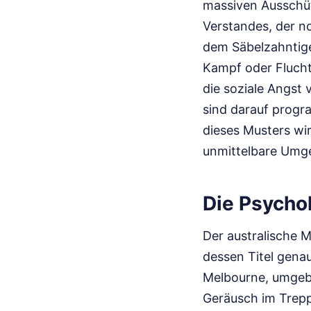
massiven Ausschüt
Verstandes, der n
dem Säbelzahntige
Kampf oder Flucht
die soziale Angst 
sind darauf progr
dieses Musters wir
unmittelbare Umge
Die Psycho
Der australische M
dessen Titel genau
Melbourne, umgebe
Geräusch im Trepp