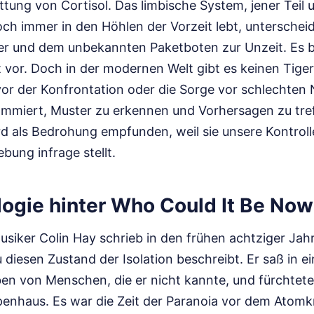
tung von Cortisol. Das limbische System, jener Teil 
och immer in den Höhlen der Vorzeit lebt, unterschei
r und dem unbekannten Paketboten zur Unzeit. Es be
 vor. Doch in der modernen Welt gibt es keinen Tige
vor der Konfrontation oder die Sorge vor schlechten 
ammiert, Muster zu erkennen und Vorhersagen zu tref
d als Bedrohung empfunden, weil sie unsere Kontroll
bung infrage stellt.
logie hinter Who Could It Be Now
usiker Colin Hay schrieb in den frühen achtziger Jah
 diesen Zustand der Isolation beschreibt. Er saß in 
n von Menschen, die er nicht kannte, und fürchtete
enhaus. Es war die Zeit der Paranoia vor dem Atomkri