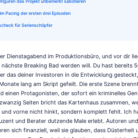
iguren das Projekt unbemerkt sabotieren
eim Pacing der ersten drei Episoden
tscheck für Serienschöpfer
cher Dienstagabend im Produktionsbüro, und vor dir li
 nächste Breaking Bad werden will. Du hast bereits 
r das deiner Investoren in die Entwicklung gesteckt
Monate lang am Skript gefeilt. Die erste Szene brennt
und einen Protagonisten, der sofort ein kriminelles Ge
wanzig Seiten bricht das Kartenhaus zusammen, wei
 und vorne nicht hinkt, sondern komplett fehlt. Ich 
uzent und Berater dutzende Male erlebt. Autoren und
en sich finanziell, weil sie glauben, dass Düsterheit 