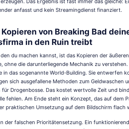
erzeugen. Das Ergebnis ist fast immer das gleiche: E
ender anfasst und kein Streamingdienst finanziert.
Kopieren von Breaking Bad dein
firma in den Ruin treibt
 den du machen kannst, ist das Kopieren der äußeren 
ie, ohne die darunterliegende Mechanik zu verstehen.
e in das sogenannte World-Building. Sie entwerfen k
egen sich ausgefallene Methoden zum Geldwaschen u
n für Drogenbosse. Das kostet wertvolle Zeit und bin
lle fehlen. Am Ende steht ein Konzept, das auf dem P
der praktischen Umsetzung auf dem Bildschirm flach w
in der falschen Prioritätensetzung. Ein funktioniere