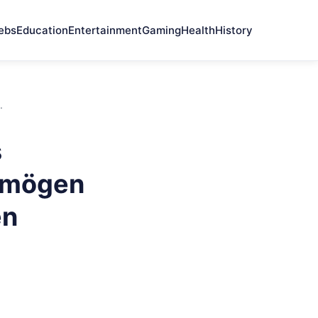
ebs
Education
Entertainment
Gaming
Health
History
.
s
ermögen
en