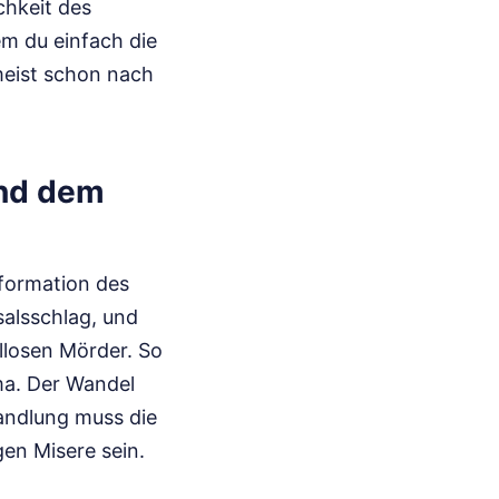
chkeit des
em du einfach die
meist schon nach
und dem
sformation des
salsschlag, und
llosen Mörder. So
ama. Der Wandel
Handlung muss die
gen Misere sein.