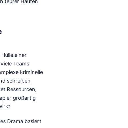
in teurer Haufen
e
Hülle einer
 Viele Teams
omplexe kriminelle
nd schreiben
det Ressourcen,
apier großartig
irkt.
ndes Drama basiert