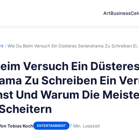
Art
Business
Cel
nt
›
Wie Du Beim Versuch Ein Düsteres Seriendrama Zu Schreiben Ei..
eim Versuch Ein Düstere
rama Zu Schreiben Ein V
nst Und Warum Die Meist
Scheitern
Von Tobias Koch
7 Min. Lesezeit
ENTERTAINMENT