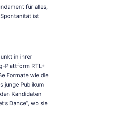
undament für alles,
Spontanität ist
nkt in ihrer
ng-Plattform RTL+
ße Formate wie die
as junge Publikum
t den Kandidaten
t’s Dance“, wo sie