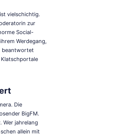
t vielschichtig.
oderatorin zur
norme Social-
u ihrem Werdegang,
l beantwortet
 Klatschportale
ert
mera. Die
diosender BigFM.
. Wer jahrelang
schen allein mit