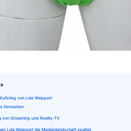
ts
Aufstieg von Lola Weippert
ns Fernsehen
g von Streaming und Reality-TV
n Lola Weippert die Medienlandschaft spaltet