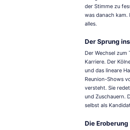
der Stimme zu fess
was danach kam. Im
alles.
Der Sprung in
Der Wechsel zum T
Karriere. Der Köln
und das lineare H
Reunion-Shows von
versteht. Sie red
und Zuschauern. D
selbst als Kandid
Die Eroberung