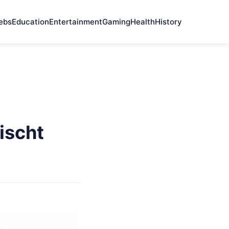
ebs
Education
Entertainment
Gaming
Health
History
ischt