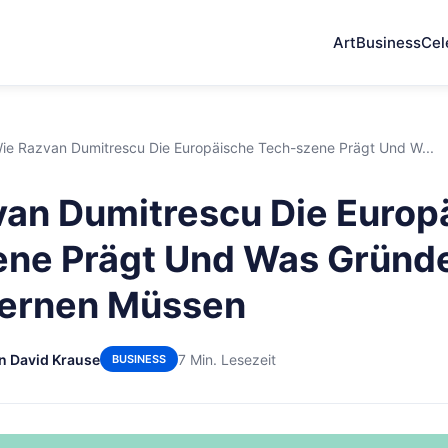
Art
Business
Cel
ie Razvan Dumitrescu Die Europäische Tech-szene Prägt Und W...
an Dumitrescu Die Europ
ene Prägt Und Was Gründ
Lernen Müssen
n David Krause
7 Min. Lesezeit
BUSINESS