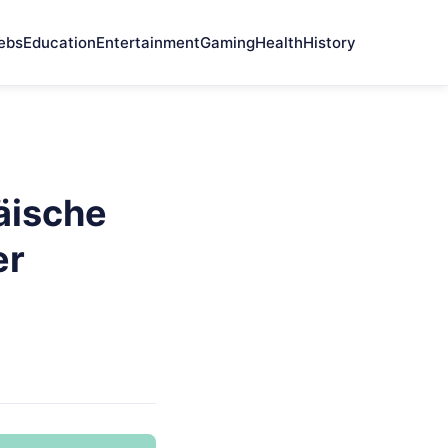
ebs
Education
Entertainment
Gaming
Health
History
äische
er