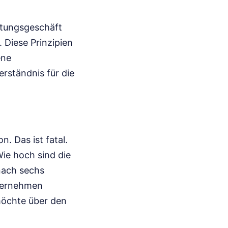
atungsgeschäft
. Diese Prinzipien
ene
erständnis für die
n. Das ist fatal.
ie hoch sind die
nach sechs
nternehmen
möchte über den