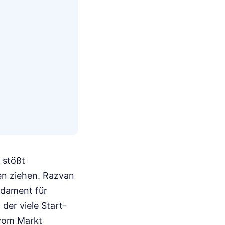
 stößt
en ziehen. Razvan
ndament für
 der viele Start-
 vom Markt