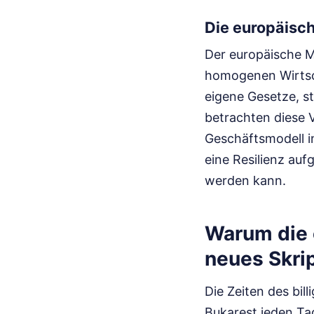
Die europäisc
Der europäische Ma
homogenen Wirtsch
eigene Gesetze, s
betrachten diese Vi
Geschäftsmodell in
eine Resilienz au
werden kann.
Warum die 
neues Skri
Die Zeiten des bil
Bukarest jeden Tag