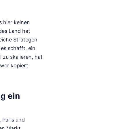
s hier keinen
des Land hat
eiche Strategen
 es schafft, ein
 zu skalieren, hat
hwer kopiert
g ein
, Paris und
en Markt