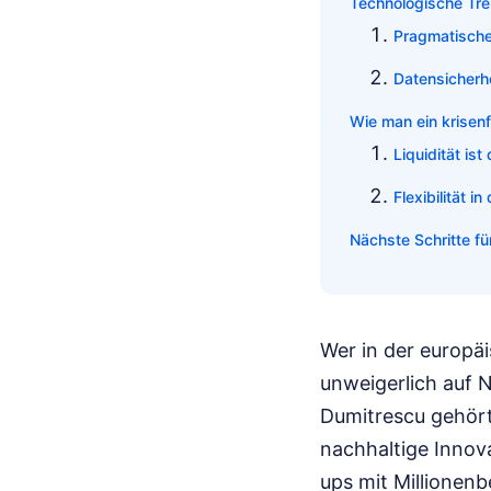
Technologische Tre
Pragmatischer
Datensicherhe
Wie man ein krisen
Liquidität is
Flexibilität i
Nächste Schritte f
Wer in der europä
unweigerlich auf 
Dumitrescu gehört
nachhaltige Innova
ups mit Millionen