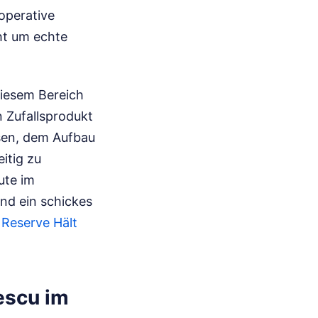
operative
eht um echte
diesem Bereich
n Zufallsprodukt
ssen, dem Aufbau
itig zu
ute im
und ein schickes
 Reserve Hält
escu im