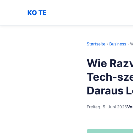
KO TE
Startseite
›
Business
›
W
Wie Razv
Tech-sz
Daraus 
Freitag, 5. Juni 2026
Vo