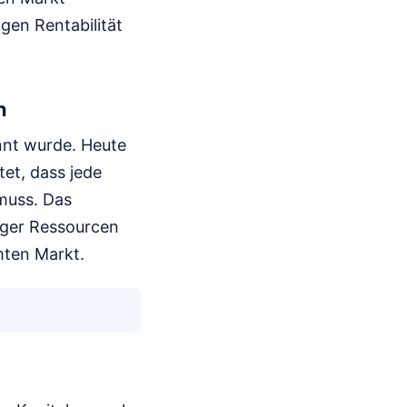
gen Rentabilität
h
annt wurde. Heute
et, dass jede
 muss. Das
iger Ressourcen
mten Markt.