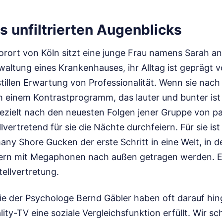
s unfiltrierten Augenblicks
orort von Köln sitzt eine junge Frau namens Sarah an
rwaltung eines Krankenhauses, ihr Alltag ist geprägt 
stillen Erwartung von Professionalität. Wenn sie na
h einem Kontrastprogramm, das lauter und bunter ist 
gezielt nach den neuesten Folgen jener Gruppe von p
lvertretend für sie die Nächte durchfeiern. Für sie is
y Shore Gucken der erste Schritt in eine Welt, in d
ern mit Megaphonen nach außen getragen werden. Es
ellvertretung.
ie der Psychologe Bernd Gäbler haben oft darauf hi
ity-TV eine soziale Vergleichsfunktion erfüllt. Wir s