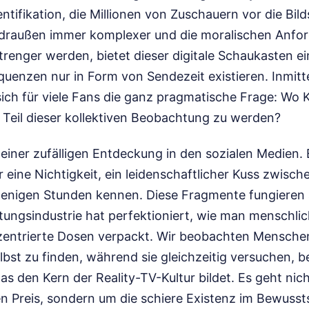
tifikation, die Millionen von Zuschauern vor die Bild
 draußen immer komplexer und die moralischen Anfo
renger werden, bietet dieser digitale Schaukasten ein
quenzen nur in Form von Sendezeit existieren. Inmitt
 sich für viele Fans die ganz pragmatische Frage: W
Teil dieser kollektiven Beobachtung zu werden?
 einer zufälligen Entdeckung in den sozialen Medien. E
er eine Nichtigkeit, ein leidenschaftlicher Kuss zwis
 wenigen Stunden kennen. Diese Fragmente fungieren 
ungsindustrie hat perfektioniert, wie man menschli
zentrierte Dosen verpackt. Wir beobachten Menschen
lbst zu finden, während sie gleichzeitig versuchen,
as den Kern der Reality-TV-Kultur bildet. Es geht ni
en Preis, sondern um die schiere Existenz im Bewusst