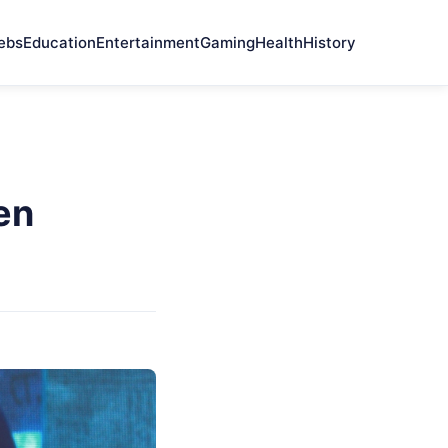
ebs
Education
Entertainment
Gaming
Health
History
en