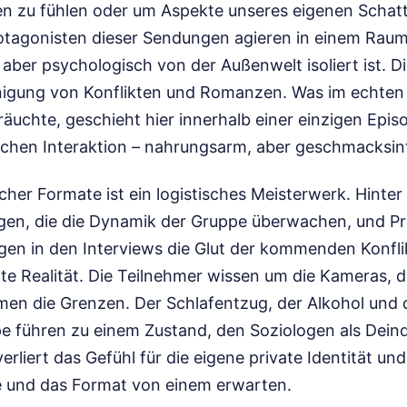
n zu fühlen oder um Aspekte unseres eigenen Schatt
otagonisten dieser Sendungen agieren in einem Raum
, aber psychologisch von der Außenwelt isoliert ist. Di
unigung von Konflikten und Romanzen. Was im echte
uchte, geschieht hier innerhalb einer einzigen Episo
chen Interaktion – nahrungsarm, aber geschmacksint
cher Formate ist ein logistisches Meisterwerk. Hinter
gen, die die Dynamik der Gruppe überwachen, und Pr
gen in den Interviews die Glut der kommenden Konflik
rte Realität. Die Teilnehmer wissen um die Kameras, 
n die Grenzen. Der Schlafentzug, der Alkohol und d
e führen zu einem Zustand, den Soziologen als Deind
rliert das Gefühl für die eigene private Identität und
pe und das Format von einem erwarten.