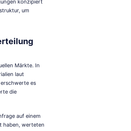
gungen konzipiert
struktur, um
rteilung
uellen Märkte. In
alien laut
 erschwerte es
rte die
hfrage auf einem
ert haben, werteten