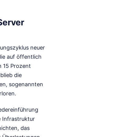
Server
hungszyklus neuer
die auf öffentlich
m 15 Prozent
lieb die
gen, sogenannten
loren.
edereinführung
 Infrastruktur
hichten, das