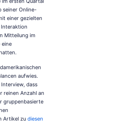
 im ersten Quartal
b seiner Online-
it einer gezielten
 Interaktion
n Mitteilung im
 eine
hatten.
ordamerikanischen
alancen aufwies.
 Interview, dass
r reinen Anzahl an
ür gruppenbasierte
rnen
n Artikel zu
diesen