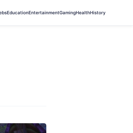
ebs
Education
Entertainment
Gaming
Health
History