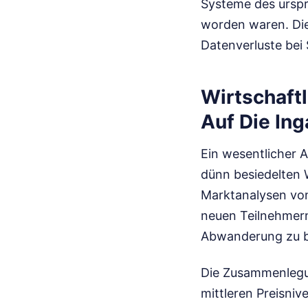
Systeme des urspr
worden waren. Dies
Datenverluste be
Wirtschaft
Auf Die I
Ein wesentlicher A
dünn besiedelten W
Marktanalysen vo
neuen Teilnehmern
Abwanderung zu be
Die Zusammenlegun
mittleren Preisniv