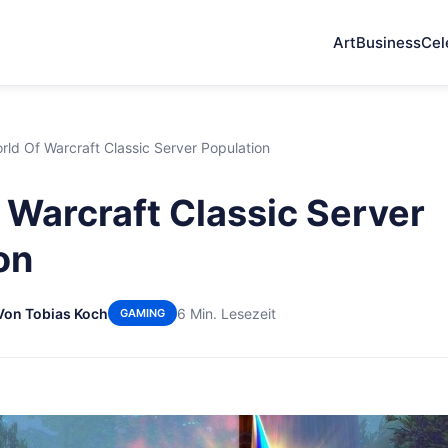
Art
Business
Cel
rld Of Warcraft Classic Server Population
 Warcraft Classic Server
on
Von Tobias Koch
6 Min. Lesezeit
GAMING