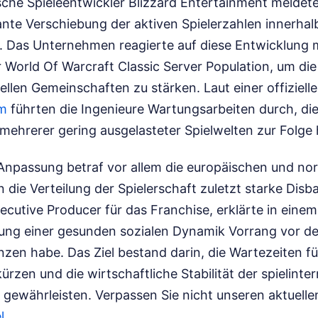
che Spieleentwickler Blizzard Entertainment meldete
ante Verschiebung der aktiven Spielerzahlen innerhal
. Das Unternehmen reagierte auf diese Entwicklung m
 World Of Warcraft Classic Server Population, um die
uellen Gemeinschaften zu stärken. Laut einer offizielle
om
führten die Ingenieure Wartungsarbeiten durch, die
hrerer gering ausgelasteter Spielwelten zur Folge 
e Anpassung betraf vor allem die europäischen und n
 die Verteilung der Spielerschaft zuletzt starke Disb
ecutive Producer für das Franchise, erklärte in einem
tung einer gesunden sozialen Dynamik Vorrang vor de
nzen habe. Das Ziel bestand darin, die Wartezeiten f
kürzen und die wirtschaftliche Stabilität der spielinte
 gewährleisten.
Verpassen Sie nicht unseren aktuelle
l
.