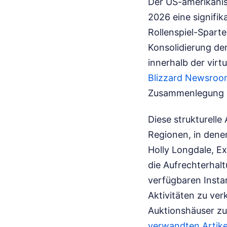
Der US-amerikanis
2026 eine signifik
Rollenspiel-Sparte
Konsolidierung der
innerhalb der virt
Blizzard Newsro
Zusammenlegung me
Diese strukturell
Regionen, in denen
Holly Longdale, Ex
die Aufrechterhal
verfügbaren Insta
Aktivitäten zu ver
Auktionshäuser zu
verwandten Artike