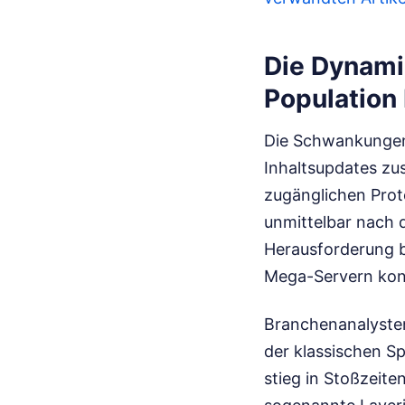
Die Dynami
Population
Die Schwankungen 
Inhaltsupdates z
zugänglichen Proto
unmittelbar nach 
Herausforderung b
Mega-Servern konz
Branchenanalysten
der klassischen Sp
stieg in Stoßzeit