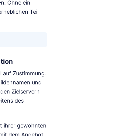
en. Ohne ein
erheblichen Teil
tion
ll auf Zustimmung.
n Gildennamen und
den Zielservern
itens des
st ihrer gewohnten
 mit dem Angebot