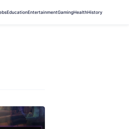
ebs
Education
Entertainment
Gaming
Health
History