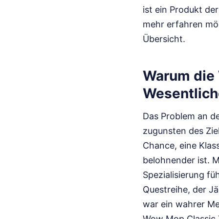
ist ein Produkt de
mehr erfahren möc
Übersicht.
Warum die 
Wesentliche
Das Problem an d
zugunsten des Ziel
Chance, eine Klass
belohnender ist. M
Spezialisierung fü
Questreihe, der J
war ein wahrer Mei
Wow Mop Classic T