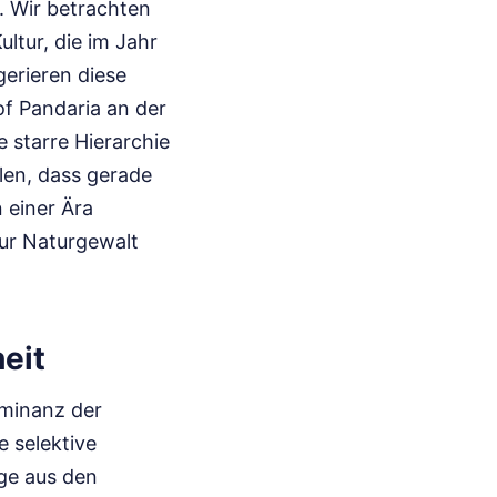
. Wir betrachten
ltur, die im Jahr
gerieren diese
of Pandaria an der
e starre Hierarchie
len, dass gerade
 einer Ära
zur Naturgewalt
eit
ominanz der
 selektive
ge aus den