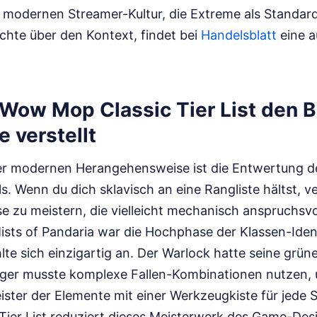
r modernen Streamer-Kultur, die Extreme als Standar
hte über den Kontext, findet bei
Handelsblatt
eine a
Wow Mop Classic Tier List den Bl
 verstellt
er modernen Herangehensweise ist die Entwertung 
s. Wenn du dich sklavisch an eine Rangliste hältst, v
e zu meistern, die vielleicht mechanisch anspruchsvoll
ists of Pandaria war die Hochphase der Klassen-Iden
hlte sich einzigartig an. Der Warlock hatte seine grün
äger musste komplexe Fallen-Kombinationen nutzen
ster der Elemente mit einer Werkzeugkiste für jede S
ier List reduziert dieses Meisterwerk des Game-Desi