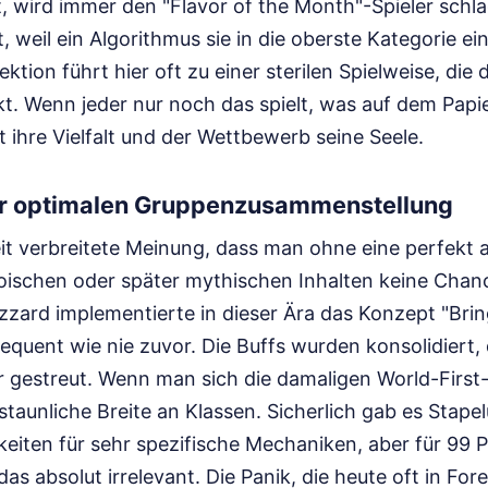
, wird immer den "Flavor of the Month"-Spieler schla
, weil ein Algorithmus sie in die oberste Kategorie ei
ktion führt hier oft zu einer sterilen Spielweise, die
ckt. Wenn jeder nur noch das spielt, was auf dem Papi
elt ihre Vielfalt und der Wettbewerb seine Seele.
r optimalen Gruppenzusammenstellung
eit verbreitete Meinung, dass man ohne eine perfekt
oischen oder später mythischen Inhalten keine Chanc
lizzard implementierte in dieser Ära das Konzept "Brin
equent wie nie zuvor. Die Buffs wurden konsolidiert,
r gestreut. Wenn man sich die damaligen World-First-K
staunliche Breite an Klassen. Sicherlich gab es Stap
eiten für sehr spezifische Mechaniken, aber für 99 
das absolut irrelevant. Die Panik, die heute oft in For