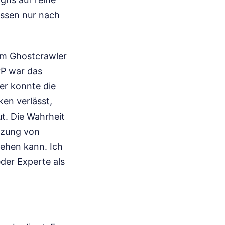
Essen nur nach
um Ghostcrawler
vP war das
ger konnte die
ken verlässt,
ut. Die Wahrheit
utzung von
sehen kann. Ich
der Experte als