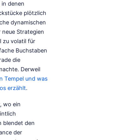
, in denen
kstücke plötzlich
olche dynamischen
 neue Strategien
zu volatil für
nfache Buchstaben
rade die
smachte.
Derweil
en Tempel und was
os erzählt
.
, wo ein
ntlich
en blendet den
uance der