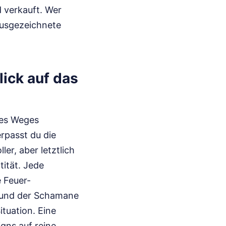
d verkauft.
Wer
usgezeichnete
ick auf das
des Weges
erpasst du die
er, aber letztlich
tität. Jede
e Feuer-
, und der Schamane
ituation. Eine
gns auf reine