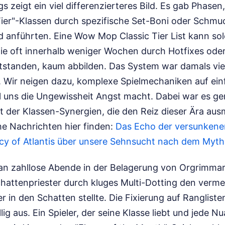
s zeigt ein viel differenzierteres Bild. Es gab Phasen
Tier"-Klassen durch spezifische Set-Boni oder Schmuc
 anführten. Eine Wow Mop Classic Tier List kann s
ie oft innerhalb weniger Wochen durch Hotfixes oder
standen, kaum abbilden. Das System war damals viel 
n. Wir neigen dazu, komplexe Spielmechaniken auf ei
il uns die Ungewissheit Angst macht. Dabei war es ge
 der Klassen-Synergien, die den Reiz dieser Ära au
he Nachrichten hier finden:
Das Echo der versunken
y of Atlantis über unsere Sehnsucht nach dem Myth
 an zahllose Abende in der Belagerung von Orgrimmar
hattenpriester durch kluges Multi-Dotting den vermei
 in den Schatten stellte. Die Fixierung auf Ranglist
ig aus. Ein Spieler, der seine Klasse liebt und jede N