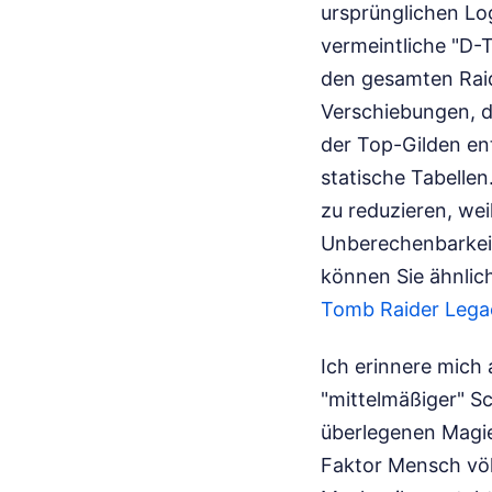
ursprünglichen Log
vermeintliche "D-
den gesamten Raid
Verschiebungen, d
der Top-Gilden ent
statische Tabelle
zu reduzieren, we
Unberechenbarkeit
können Sie ähnlic
Tomb Raider Legac
Ich erinnere mich
"mittelmäßiger" Sc
überlegenen Magier
Faktor Mensch völl