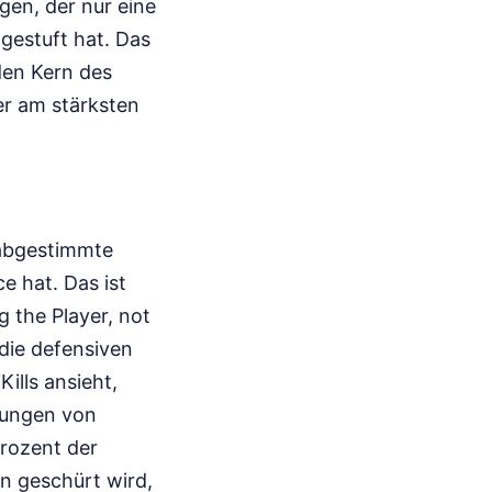
gen, der nur eine
ngestuft hat. Das
 den Kern des
er am stärksten
 abgestimmte
e hat. Das ist
g the Player, not
 die defensiven
ills ansieht,
elungen von
Prozent der
en geschürt wird,