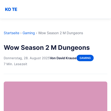
KO TE
Startseite
›
Gaming
›
Wow Season 2 M Dungeons
Wow Season 2 M Dungeons
Donnerstag, 28. August 2025
Von David Krause
GAMING
7 Min. Lesezeit