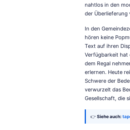
nahtlos in den mod
der Überlieferung 
In den Gemeindeze
hören keine Popmu
Text auf ihren Dis
Verfügbarkeit hat
dem Regal nehmen 
erlernen. Heute re
Schwere der Bedeu
verwurzelt das Bed
Gesellschaft, die s
👉
Siehe auch:
tap