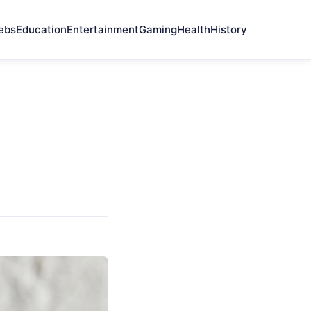
ebs
Education
Entertainment
Gaming
Health
History