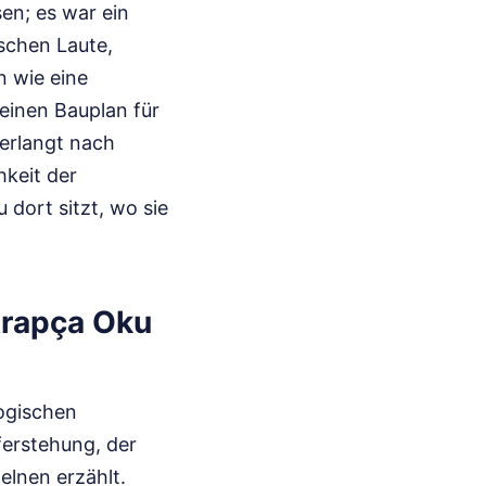
en; es war ein
ischen Laute,
n wie eine
 einen Bauplan für
verlangt nach
hkeit der
 dort sitzt, wo sie
Arapça Oku
logischen
ferstehung, der
elnen erzählt.