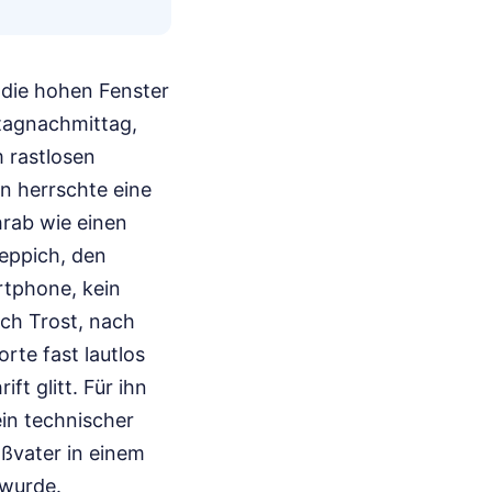
 die hohen Fenster
stagnachmittag,
m rastlosen
n herrschte eine
hrab wie einen
eppich, den
rtphone, kein
ach Trost, nach
orte fast lautlos
t glitt. Für ihn
in technischer
ßvater in einem
 wurde.