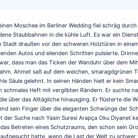
leinen Moschee im Berliner Wedding fiel schräg durch
dene Staubbahnen in die kühle Luft. Es war ein Dien
die Stadt draußen vor den schweren Holztüren in eine
nden Autos und eilenden Schritten pulsierte. Drinne
cht war, dass man das Ticken der Wanduhr über dem Mi
ahm. Ahmet saß auf dem weichen, smaragdgrünen T
le Säule gelehnt. In seinen Händen hielt er kein Sma
n schmales Heft mit vergilbten Rändern. Er suchte n
ie über das Alltägliche hinausging. Er flüsterte die W
end sein Finger über die eleganten Schwünge der Schrif
 der Suche nach Yasin Suresi Arapça Oku Diyanet ke
das Betreten eines Schutzraums, den schon sein Gro
 aufgesucht hatte, wenn die Last der Welt zu schwer