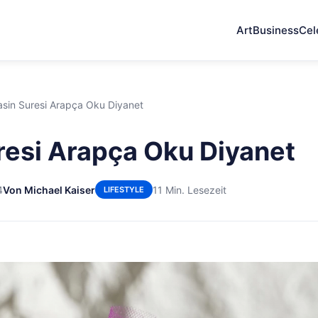
Art
Business
Cel
asin Suresi Arapça Oku Diyanet
resi Arapça Oku Diyanet
4
Von Michael Kaiser
11 Min. Lesezeit
LIFESTYLE