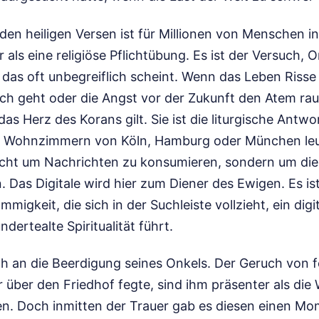
den heiligen Versen ist für Millionen von Menschen i
 als eine religiöse Pflichtübung. Es ist der Versuch, 
 das oft unbegreiflich scheint. Wenn das Leben Ris
ch geht oder die Angst vor der Zukunft den Atem raub
 das Herz des Korans gilt. Sie ist die liturgische Antwo
den Wohnzimmern von Köln, Hamburg oder München le
nicht um Nachrichten zu konsumieren, sondern um die
. Das Digitale wird hier zum Diener des Ewigen. Es ist 
migkeit, die sich in der Suchleiste vollzieht, ein digi
undertealte Spiritualität führt.
ch an die Beerdigung seines Onkels. Der Geruch von 
r über den Friedhof fegte, sind ihm präsenter als die
. Doch inmitten der Trauer gab es diesen einen Mom