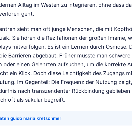
ernen Alltag im Westen zu integrieren, ohne dass dab
verloren geht.
ntren sieht man oft junge Menschen, die mit Kopfhör
sik. Sie hören die Rezitationen der großen Imame, 
plays mitverfolgen. Es ist ein Lernen durch Osmose. Di
 die Barrieren abgebaut. Früher musste man schwere
oder einen Gelehrten aufsuchen, um die korrekte A
icht ein Klick. Doch diese Leichtigkeit des Zugangs mi
tung. Im Gegenteil: Die Frequenz der Nutzung zeigt, 
ürfnis nach transzendenter Rückbindung geblieben ist
ich oft als säkular begreift.
eten guido maria kretschmer