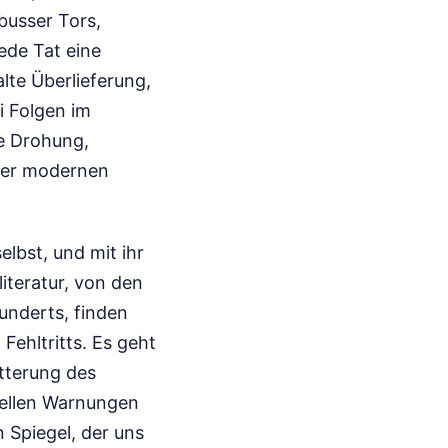
busser Tors,
jede Tat eine
lte Überlieferung,
i Folgen im
ße Drohung,
 der modernen
elbst, und mit ihr
literatur, von den
underts, finden
ehltritts. Es geht
ütterung des
nellen Warnungen
n Spiegel, der uns