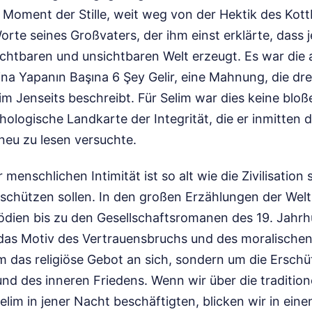
 Moment der Stille, weit weg von der Hektik des Kott
orte seines Großvaters, der ihm einst erklärte, dass 
chtbaren und unsichtbaren Welt erzeugt. Es war die a
ina Yapanın Başına 6 Şey Gelir, eine Mahnung, die dre
 im Jenseits beschreibt. Für Selim war dies keine blo
hologische Landkarte der Integrität, die er inmitten
neu zu lesen versuchte.
menschlichen Intimität ist so alt wie die Zivilisation s
e schützen sollen. In den großen Erzählungen der Welt
ödien bis zu den Gesellschaftsromanen des 19. Jahrh
das Motiv des Vertrauensbruchs und des moralischen F
m das religiöse Gebot an sich, sondern um die Ersch
und des inneren Friedens. Wenn wir über die traditio
lim in jener Nacht beschäftigten, blicken wir in eine