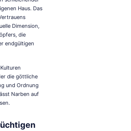
 eigenen Haus. Das
 Vertrauens
uelle Dimension,
öpfers, die
er endgültigen
 Kulturen
r die göttliche
tung und Ordnung
lässt Narben auf
ssen.
lüchtigen