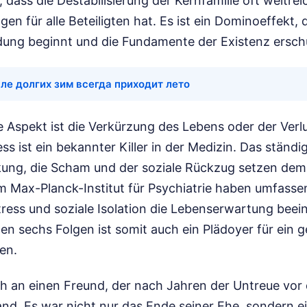
, dass die Destabilisierung der Kernfamilie oft weitre
gen für alle Beteiligten hat. Es ist ein Dominoeffekt, 
dung beginnt und die Fundamente der Existenz ersch
ле долгих зим всегда приходит лето
he Aspekt ist die Verkürzung des Lebens oder der Verl
ss ist ein bekannter Killer in der Medizin. Das ständi
ung, die Scham und der soziale Rückzug setzen dem 
m Max-Planck-Institut für Psychiatrie haben umfasse
tress und soziale Isolation die Lebenserwartung beei
n sechs Folgen ist somit auch ein Plädoyer für ein 
en.
ich an einen Freund, der nach Jahren der Untreue vo
and. Es war nicht nur das Ende seiner Ehe, sondern e