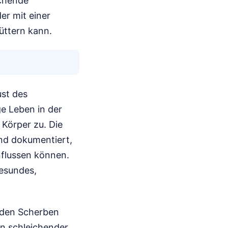
ichende
der mit einer
üttern kann.
ust des
ge Leben in der
Körper zu. Die
nd dokumentiert,
nflussen können.
gesundes,
r den Scherben
in schleichender