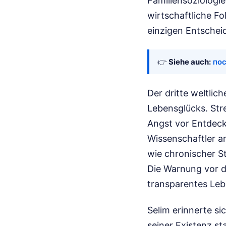
Familiensoziologie
wirtschaftliche Fol
einzigen Entschei
👉
Siehe auch:
пос
Der dritte weltlic
Lebensglücks. Stre
Angst vor Entdeck
Wissenschaftler a
wie chronischer S
Die Warnung vor de
transparentes Leb
Selim erinnerte s
seiner Existenz st