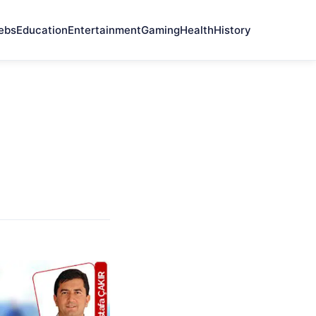
ebs
Education
Entertainment
Gaming
Health
History