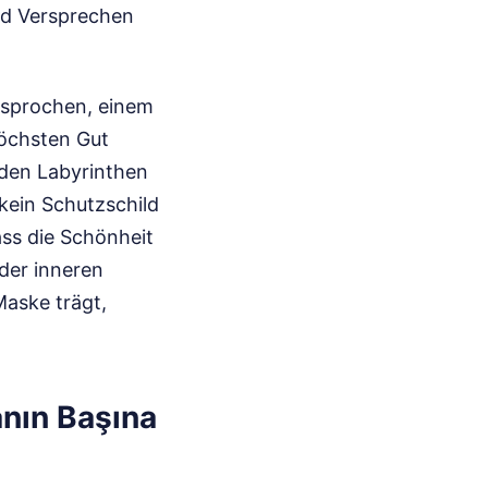
nd Versprechen
esprochen, einem
höchsten Gut
n den Labyrinthen
 kein Schutzschild
ass die Schönheit
der inneren
Maske trägt,
anın Başına