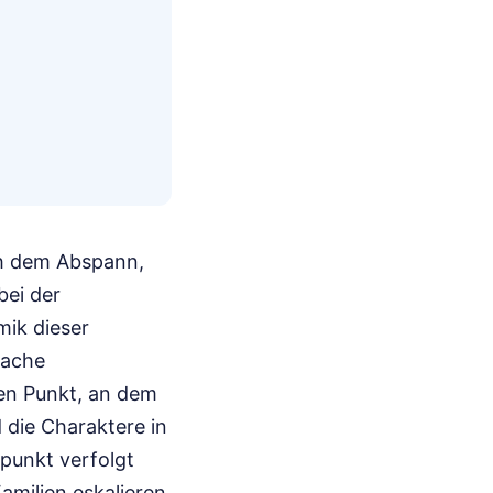
ch dem Abspann,
bei der
fache
nen Punkt, an dem
 die Charaktere in
tpunkt verfolgt
amilien eskalieren