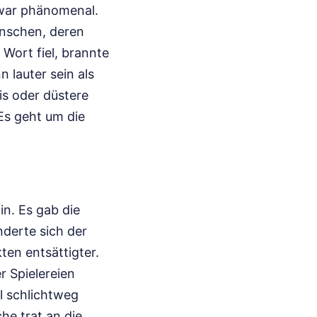
 war phänomenal.
enschen, deren
 Wort fiel, brannte
n lauter sein als
is oder düstere
Es geht um die
in. Es gab die
derte sich der
en entsättigter.
er Spielereien
el schlichtweg
he trat an die