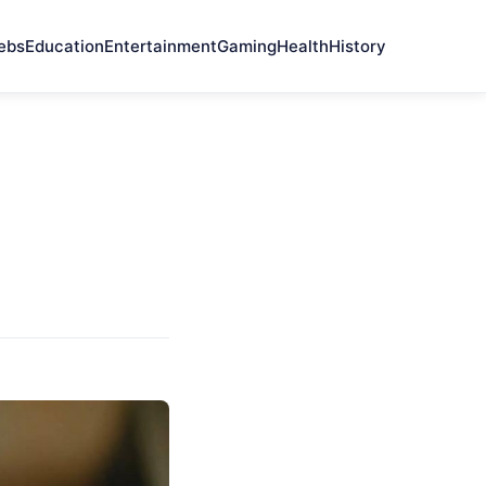
ebs
Education
Entertainment
Gaming
Health
History