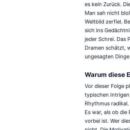
es kein Zurück. D
Man sah nicht blo
Weltbild zerfiel. B
sich ins Gedächtnis
jeder Schrei. Das 
Dramen schätzt, w
ungesagten Dinge
Warum diese E
Vor dieser Folge p
typischen Intrige
Rhythmus radikal.
Es war, als ob die 
vorbei ist. Wer di
nicht. Die Motivat