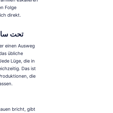
en Folge
ch direkt.
تحت سابع ارض الحلق
mer einen Ausweg
das übliche
Jede Lüge, die in
chzeitig. Das ist
Produktionen, die
assen.
uen bricht, gibt