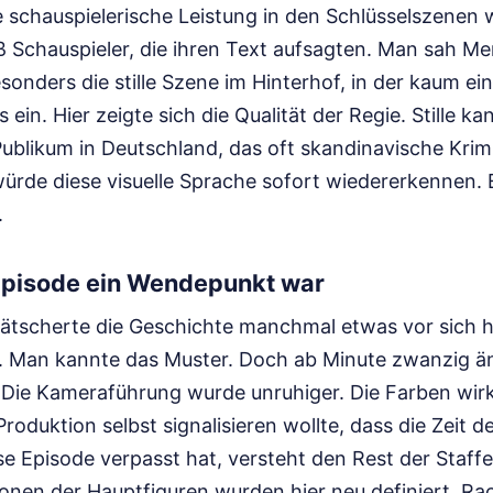
ie schauspielerische Leistung in den Schlüsselszenen
ß Schauspieler, die ihren Text aufsagten. Man sah M
esonders die stille Szene im Hinterhof, in der kaum ein
 ein. Hier zeigte sich die Qualität der Regie. Stille kan
Publikum in Deutschland, das oft skandinavische Krim
ürde diese visuelle Sprache sofort wiedererkennen. 
.
pisode ein Wendepunkt war
lätscherte die Geschichte manchmal etwas vor sich h
n. Man kannte das Muster. Doch ab Minute zwanzig än
 Die Kameraführung wurde unruhiger. Die Farben wirkt
Produktion selbst signalisieren wollte, dass die Zeit d
ese Episode verpasst hat, versteht den Rest der Staff
ionen der Hauptfiguren wurden hier neu definiert. Rac