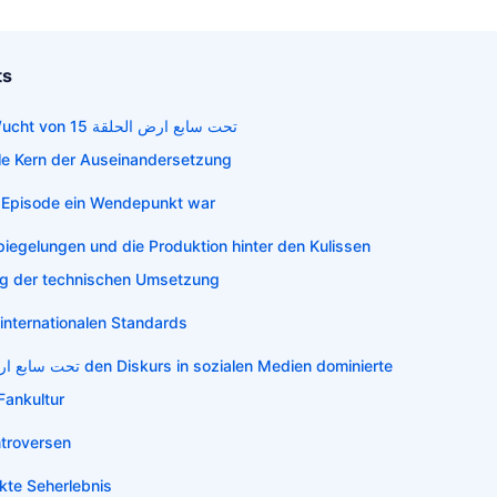
ts
Die erzählerische Wucht von تحت سابع ارض الحلقة 15
le Kern der Auseinandersetzung
 Episode ein Wendepunkt war
piegelungen und die Produktion hinter den Kulissen
g der technischen Umsetzung
 internationalen Standards
Warum تحت سابع ارض الحلقة 15 den Diskurs in sozialen Medien dominierte
 Fankultur
ntroversen
kte Seherlebnis