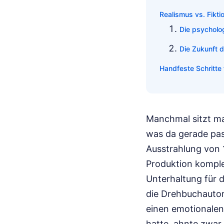
Realismus vs. Fiktio
Die psycholo
Die Zukunft 
Handfeste Schritte
Manchmal sitzt ma
was da gerade pas
Ausstrahlung von تحت سابع ارض الحلقة 15, einem Moment, der die Dynamik dieser
Produktion komplet
Unterhaltung für 
die Drehbuchautor
einen emotionalen 
hatte, ahnte zwar