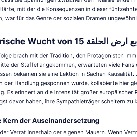
Härte, mit der die Konsequenzen in dieser fünfzehnt
n, war für das Genre der sozialen Dramen ungewöhnli
Die erzählerische Wucht von ة 15
 Folge brach mit der Tradition, den Protagonisten im
Mitte der Staffel angekommen, erwarteten viele Fans 
ssen bekamen sie eine Lektion in Sachen Kausalität. 
 der Handlung gesponnen wurde, kollabierte hier glei
ng. Es erinnert an die Intensität großer europäischer 
gst davor haben, ihre Sympathieträger scheitern zu l
e Kern der Auseinandersetzung
der Verrat innerhalb der eigenen Mauern. Wenn Vertra