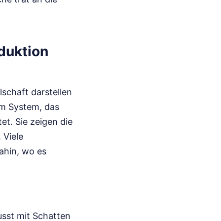
duktion
lschaft darstellen
em System, das
et. Sie zeigen die
 Viele
dahin, wo es
sst mit Schatten