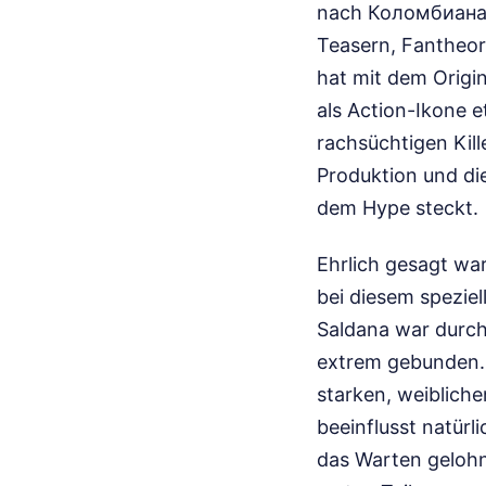
nach Коломбиана 
Teasern, Fantheor
hat mit dem Origin
als Action-Ikone e
rachsüchtigen Kill
Produktion und di
dem Hype steckt.
Ehrlich gesagt war
bei diesem speziel
Saldana war durch
extrem gebunden. 
starken, weiblich
beeinflusst natürl
das Warten gelohn