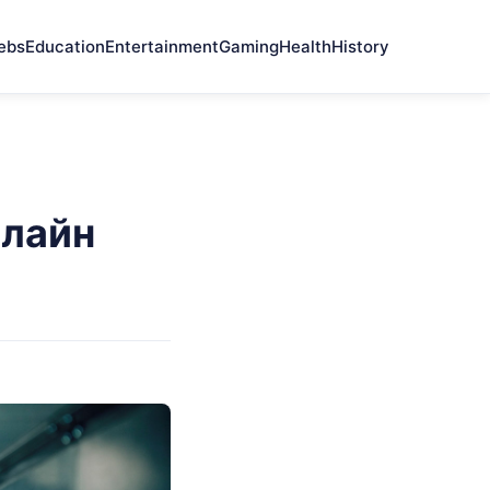
ebs
Education
Entertainment
Gaming
Health
History
нлайн