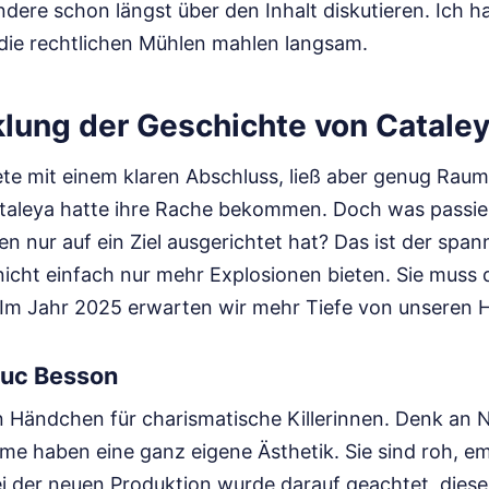
ere schon längst über den Inhalt diskutieren. Ich h
 die rechtlichen Mühlen mahlen langsam.
klung der Geschichte von Catale
ete mit einem klaren Abschluss, ließ aber genug Raum
taleya hatte ihre Rache bekommen. Doch was passiert
en nur auf ein Ziel ausgerichtet hat? Das ist der spa
nicht einfach nur mehr Explosionen bieten. Sie muss
 Im Jahr 2025 erwarten wir mehr Tiefe von unseren 
Luc Besson
n Händchen für charismatische Killerinnen. Denk an N
ilme haben eine ganz eigene Ästhetik. Sie sind roh, em
i der neuen Produktion wurde darauf geachtet, diesen