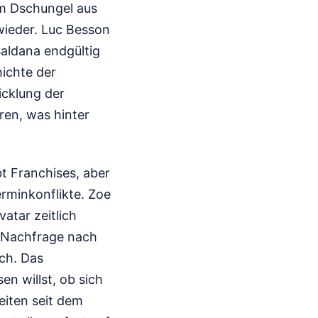
m Dschungel aus
wieder. Luc Besson
Saldana endgültig
hichte der
icklung der
ren, was hinter
bt Franchises, aber
erminkonflikte. Zoe
atar zeitlich
e Nachfrage nach
ch. Das
en willst, ob sich
eiten seit dem