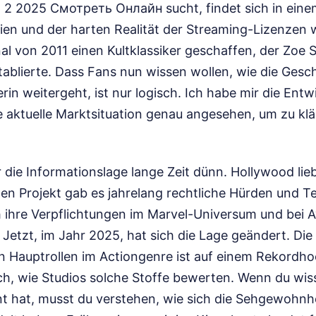
2 2025 Смотреть Онлайн sucht, findet sich in eine
ien und der harten Realität der Streaming-Lizenzen 
al von 2011 einen Kultklassiker geschaffen, der Zoe 
tablierte. Dass Fans nun wissen wollen, wie die Gesc
erin weitergeht, ist nur logisch. Ich habe mir die Entw
e aktuelle Marktsituation genau angesehen, um zu klä
 die Informationslage lange Zeit dünn. Hollywood lie
len Projekt gab es jahrelang rechtliche Hürden und T
 ihre Verpflichtungen im Marvel-Universum und bei Av
Jetzt, im Jahr 2025, hat sich die Lage geändert. Di
en Hauptrollen im Actiongenre ist auf einem Rekordho
ich, wie Studios solche Stoffe bewerten. Wenn du wiss
t hat, musst du verstehen, wie sich die Sehgewohnh