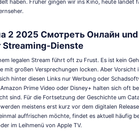
elt haben. Früher gingen wir ins Kino, heute landet fa
ernseher.
а 2 2025 Смотреть Онлайн und 
r Streaming-Dienste
em legalen Stream führt oft zu Frust. Es ist kein Ge
le mit großen Versprechungen locken. Aber Vorsicht 
 sich hinter diesen Links nur Werbung oder Schadsof
, Amazon Prime Video oder Disney+ halten sich oft be
cht sind. Für die Fortsetzung der Geschichte um Cat
 werden meistens erst kurz vor dem digitalen Releas
einmal auffrischen möchte, findet es aktuell häufig b
der im Leihmenü von Apple TV.