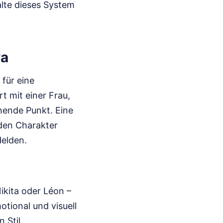
alte dieses System
ya
 für eine
 mit einer Frau,
nnende Punkt. Eine
 den Charakter
Helden.
ikita oder Léon –
otional und visuell
 Stil