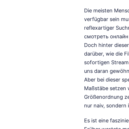
Die meisten Mensch
verfügbar sein mu
reflexartiger Suc
смотреть онлайн i
Doch hinter diese
darüber, wie die 
sofortigen Stream 
uns daran gewöhn
Aber bei dieser sp
Maßstäbe setzen wi
Größenordnung zeit
nur naiv, sondern
Es ist eine faszi