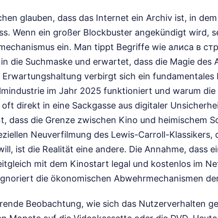
en glauben, dass das Internet ein Archiv ist, in dem a
ss. Wenn ein großer Blockbuster angekündigt wird, se
hmechanismus ein. Man tippt Begriffe wie алиса в с
n die Suchmaske und erwartet, dass die Magie des Al
r Erwartungshaltung verbirgt sich ein fundamentales
Filmindustrie im Jahr 2025 funktioniert und warum d
oft direkt in eine Sackgasse aus digitaler Unsicherhe
t, dass die Grenze zwischen Kino und heimischem S
eziellen Neuverfilmung des Lewis-Carroll-Klassikers, d
ll, ist die Realität eine andere. Die Annahme, dass ei
gleich mit dem Kinostart legal und kostenlos im Netz
 ignoriert die ökonomischen Abwehrmechanismen der
nierende Beobachtung, wie sich das Nutzerverhalten g