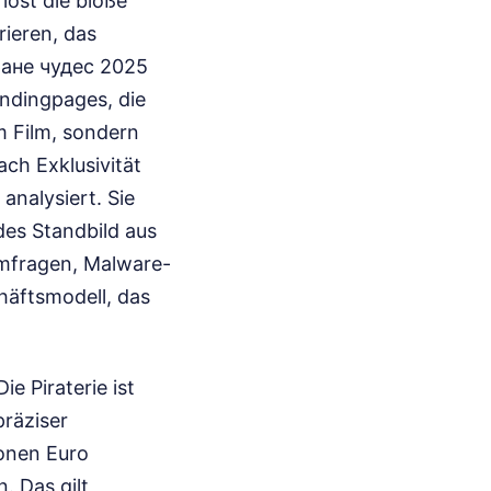
löst die bloße
rieren, das
ране чудес 2025
ndingpages, die
m Film, sondern
ach Exklusivität
analysiert. Sie
des Standbild aus
 Umfragen, Malware-
häftsmodell, das
e Piraterie ist
präziser
onen Euro
. Das gilt