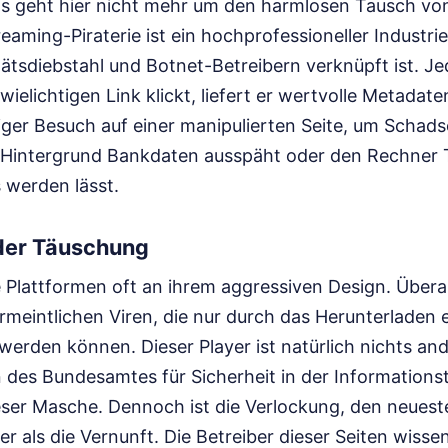
. Es geht hier nicht mehr um den harmlosen Tausch vo
eaming-Piraterie ist ein hochprofessioneller Industr
tätsdiebstahl und Botnet-Betreibern verknüpft ist. J
wielichtigen Link klickt, liefert er wertvolle Metadat
nziger Besuch auf einer manipulierten Seite, um Schad
im Hintergrund Bankdaten ausspäht oder den Rechner T
 werden lässt.
der Täuschung
 Plattformen oft an ihrem aggressiven Design. Überal
meintlichen Viren, die nur durch das Herunterladen e
 werden können. Dieser Player ist natürlich nichts and
n des Bundesamtes für Sicherheit in der Information
eser Masche. Dennoch ist die Verlockung, den neueste
er als die Vernunft. Die Betreiber dieser Seiten wisse