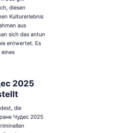
uch, diesen
en Kulturerlebnis
nahmen aus
man sich das antun
pie entwertet. Es
 eines
дес 2025
tellt
dest, die
Стране Чудес 2025
riminellen