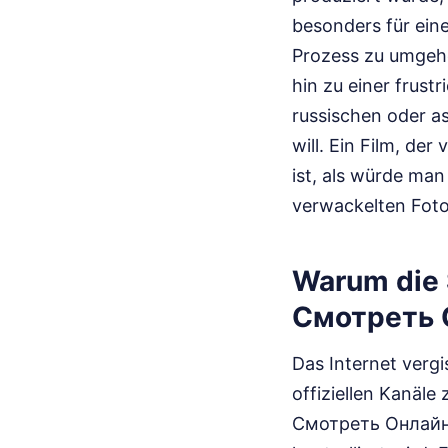
besonders für eine
Prozess zu umgehe
hin zu einer frus
russischen oder a
will. Ein Film, de
ist, als würde ma
verwackelten Foto
Warum die
Смотреть Он
Das Internet vergi
offiziellen Kanäl
Смотреть Онлайн b