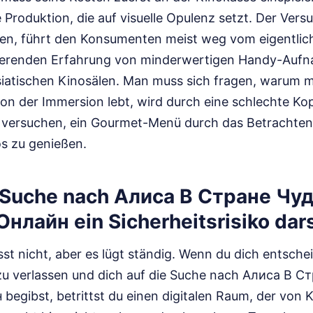
 Produktion, die auf visuelle Opulenz setzt. Der Vers
n, führt den Konsumenten meist weg vom eigentlich
trierenden Erfahrung von minderwertigen Handy-Auf
siatischen Kinosälen. Man muss sich fragen, warum 
r von der Immersion lebt, wird durch eine schlechte Ko
n versuchen, ein Gourmet-Menü durch das Betrachten
s zu genießen.
 Suche nach Алиса В Стране Чу
лайн ein Sicherheitsrisiko dars
sst nicht, aber es lügt ständig. Wenn du dich entschei
e zu verlassen und dich auf die Suche nach Алиса В 
egibst, betrittst du einen digitalen Raum, der von K