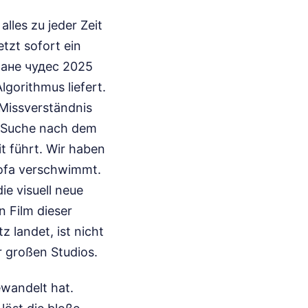
lles zu jeder Zeit
tzt sofort ein
тране чудес 2025
gorithmus liefert.
 Missverständnis
ie Suche nach dem
it führt. Wir haben
ofa verschwimmt.
ie visuell neue
n Film dieser
 landet, ist nicht
 großen Studios.
ewandelt hat.