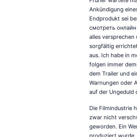
Früher wartete ma
Ankündigung eines 
Endprodukt sei be
смотреть онлайн s
alles versprechen 
sorgfältig erricht
aus. Ich habe in m
folgen immer dems
dem Trailer und ei
Warnungen oder Abo
auf der Ungeduld 
Die Filmindustrie 
zwar nicht verschw
geworden. Ein Wer
produziert wurde, 