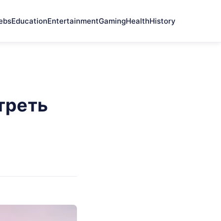
ebs
Education
Entertainment
Gaming
Health
History
треть