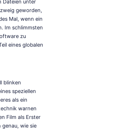
n Dateien unter
iezweig geworden,
edes Mal, wenn ein
en. Im schlimmsten
software zu
eil eines globalen
l blinken
ines speziellen
eres als ein
stechnik warnen
n Film als Erster
n genau, wie sie