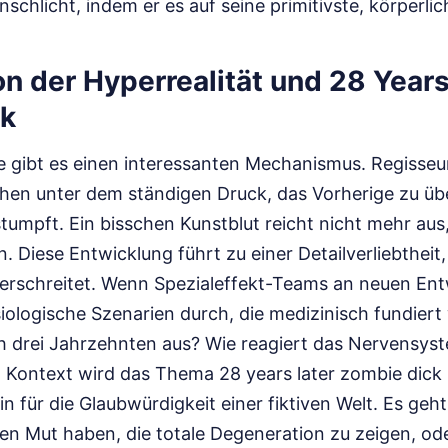
chlicht, indem er es auf seine primitivste, körperlic
on der Hyperrealität und 28 Years
ck
ie gibt es einen interessanten Mechanismus. Regisse
hen unter dem ständigen Druck, das Vorherige zu üb
stumpft. Ein bisschen Kunstblut reicht nicht mehr au
. Diese Entwicklung führt zu einer Detailverliebtheit,
rschreitet. Wenn Spezialeffekt-Teams an neuen Ent
iologische Szenarien durch, die medizinisch fundiert 
ch drei Jahrzehnten aus? Wie reagiert das Nervensys
 Kontext wird das Thema 28 years later zombie dick 
 für die Glaubwürdigkeit einer fiktiven Welt. Es geh
en Mut haben, die totale Degeneration zu zeigen, ode