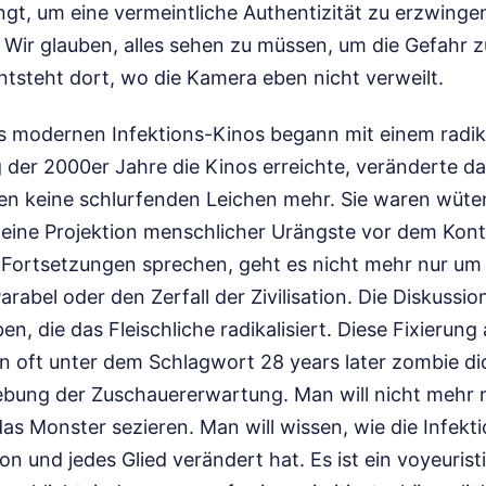
gt, um eine vermeintliche Authentizität zu erzwingen,
t. Wir glauben, alles sehen zu müssen, um die Gefahr 
ntsteht dort, wo die Kamera eben nicht verweilt.
s modernen Infektions-Kinos begann mit einem radik
der 2000er Jahre die Kinos erreichte, veränderte das
en keine schlurfenden Leichen mehr. Sie waren wüte
 eine Projektion menschlicher Urängste vor dem Kont
e Fortsetzungen sprechen, geht es nicht mehr nur um 
arabel oder den Zerfall der Zivilisation. Die Diskussion
n, die das Fleischliche radikalisiert. Diese Fixierun
ren oft unter dem Schlagwort 28 years later zombie dic
iebung der Zuschauererwartung. Man will nicht mehr 
as Monster sezieren. Man will wissen, wie die Infekti
on und jedes Glied verändert hat. Es ist ein voyeurist