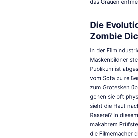
das Grauen entmens
Die Evoluti
Zombie Di
In der Filmindustr
Maskenbildner ste
Publikum ist abge
vom Sofa zu reißen
zum Grotesken übe
gehen sie oft phys
sieht die Haut na
Raserei? In diesem
makabrem Prüfstein
die Filmemacher d