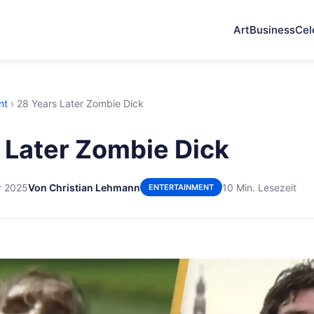
Art
Business
Cel
nt
›
28 Years Later Zombie Dick
 Later Zombie Dick
r 2025
Von Christian Lehmann
10 Min. Lesezeit
ENTERTAINMENT