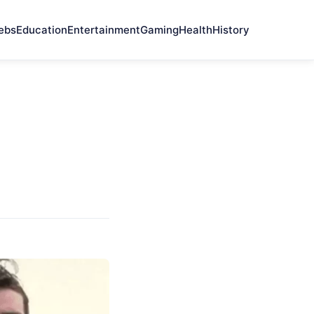
ebs
Education
Entertainment
Gaming
Health
History