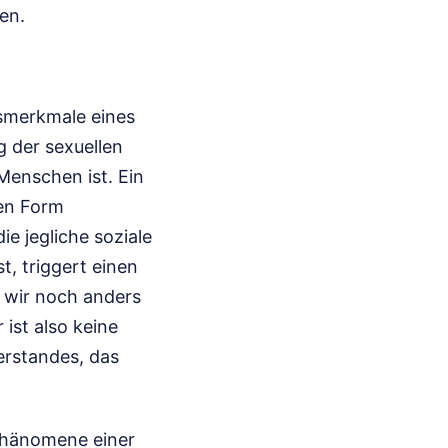
en.
tsmerkmale eines
g der sexuellen
Menschen ist. Ein
ten Form
ie jegliche soziale
t, triggert einen
s wir noch anders
 ist also keine
Verstandes, das
phänomene einer