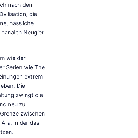
lich nach den
vilisation, die
ne, hässliche
r banalen Neugier
lm wie der
er Serien wie The
cheinungen extrem
leben. Die
ltung zwingt die
und neu zu
ie Grenze zwischen
Ära, in der das
tzen.