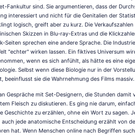
net-Fankultur sind. Sie argumentieren, dass der Durc
ng interessiert und nicht für die Genitalien der Statis
lingt logisch, greift aber zu kurz. Die Verkaufszahlen
zinischen Skizzen in Blu-ray-Extras und die Klickzahle
ak-Seiten sprechen eine andere Sprache. Die Industri
Welt "echter" wirken lassen. Ein fiktives Universum wir
nommen, wenn es sich anfühlt, als hätte es eine eig
ologie. Selbst wenn diese Biologie nur in der Vorstell
t, beeinflusst sie die Wahrnehmung des Films massiv.
 an Gespräche mit Set-Designern, die Stunden damit 
tem Fleisch zu diskutieren. Es ging nie darum, einfach
ne Geschichte zu erzählen, ohne ein Wort zu sagen. J
, auch jede anatomische Entscheidung erzählt von 
loren hat. Wenn Menschen online nach Begriffen suche