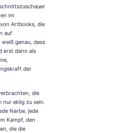
hschnittszuschauer
ten im
 von Artbooks, die
n auf
e weiß genau, dass
d erst dann als
ene,
ungskraft der
verbrachten, die
 nur eklig zu sein.
ede Narbe, jede
dem Kampf, den
n, die die