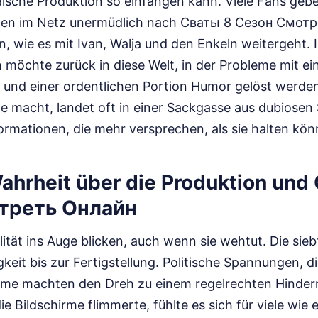
äische Produktion so einfangen kann. Viele Fans geb
chen im Netz unermüdlich nach Сваты 8 Сезон Смот
n, wie es mit Ivan, Walja und den Enkeln weitergeht. 
 möchte zurück in diese Welt, in der Probleme mit ei
und einer ordentlichen Portion Humor gelöst werden
he macht, landet oft in einer Sackgasse aus dubiosen
ormationen, die mehr versprechen, als sie halten kön
Wahrheit über die Produktion und
треть Онлайн
tät ins Auge blicken, auch wenn sie wehtut. Die siebt
keit bis zur Fertigstellung. Politische Spannungen, 
ume machten den Dreh zu einem regelrechten Hinderni
ie Bildschirme flimmerte, fühlte es sich für viele wie 