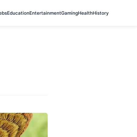
ebs
Education
Entertainment
Gaming
Health
History