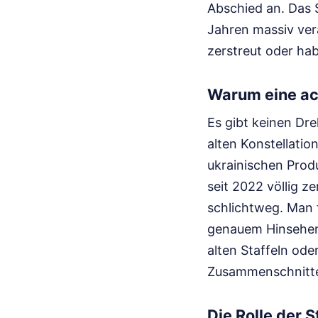
Abschied an. Das S
Jahren massiv verä
zerstreut oder hab
Warum eine ach
Es gibt keinen Dre
alten Konstellati
ukrainischen Produ
seit 2022 völlig z
schlichtweg. Man f
genauem Hinsehen
alten Staffeln od
Zusammenschnitte 
Die Rolle der 