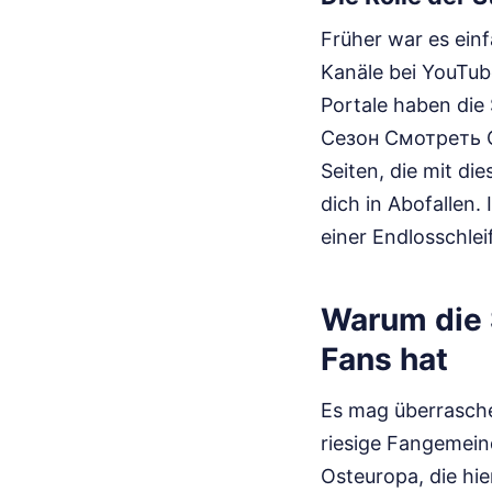
Früher war es einf
Kanäle bei YouTube
Portale haben di
Сезон Смотреть Он
Seiten, die mit di
dich in Abofallen.
einer Endlosschlei
Warum die 
Fans hat
Es mag überrasche
riesige Fangemeind
Osteuropa, die hie