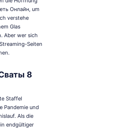
en die Hoffnung
реть Онлайн, um
Ich verstehe
nem Glas
. Aber wer sich
 Streaming-Seiten
nen.
 Сваты 8
e Staffel
die Pandemie und
slauf. Als die
ein endgültiger