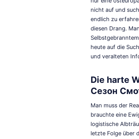
nur eine osteurop
nicht auf und su
endlich zu erfahre
diesen Drang. Man
Selbstgebranntem 
heute auf die Suc
und veralteten Inf
Die harte 
Сезон Смо
Man muss der Reali
brauchte eine Ewig
logistische Albträ
letzte Folge über d