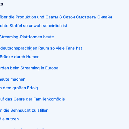
ts
t über die Produktion und Сваты 8 Сезон Смотреть Онлайн
hte Staffel so unwahrscheinlich ist
 Streaming-Plattformen heute
 deutschsprachigen Raum so viele Fans hat
e Brücke durch Humor
ürden beim Streaming in Europa
 heute machen
ch dem großen Erfolg
auf das Genre der Familienkomödie
 die Sehnsucht zu stillen
näle nutzen