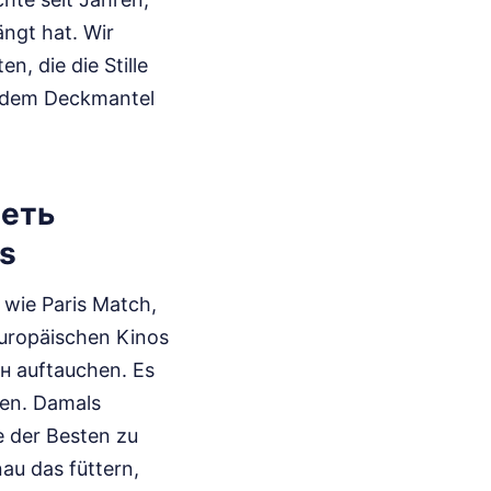
ängt hat. Wir
, die die Stille
er dem Deckmantel
реть
ms
 wie Paris Match,
europäischen Kinos
н auftauchen. Es
ren. Damals
e der Besten zu
au das füttern,