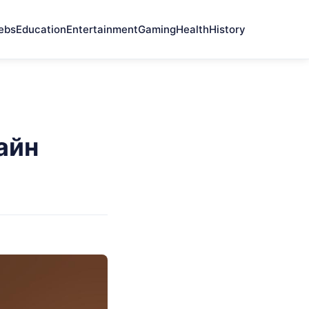
ebs
Education
Entertainment
Gaming
Health
History
айн