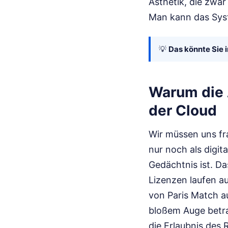
Ästhetik, die zwar
Man kann das Syste
💡
Das könnte Sie i
Warum die A
der Cloud
Wir müssen uns fr
nur noch als digit
Gedächtnis ist. Das
Lizenzen laufen a
von Paris Match a
bloßem Auge betra
die Erlaubnis des 