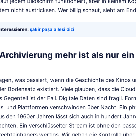
 auf jedem Bildschirm funktioniert, aber in keinem Ko
m nicht austricksen. Wer billig schaut, sieht am En
nteressieren:
şakir paşa ailesi dizi
rchivierung mehr ist als nur ein 
agen, was passiert, wenn die Geschichte des Kinos 
aler Bodensatz existiert. Viele glauben, dass die Clou
 Gegenteil ist der Fall. Digitale Daten sind fragil. Fo
us, und Plattformen verschwinden über Nacht. Ein ph
us den 1960er Jahren lässt sich auch in hundert Jah
chten. Ein verschlüsselter Stream ist ohne den pass
Rechteinhabers wertlos. Wir geben die Kontrolle über 