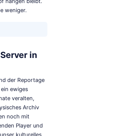
pf hängen bleibt.
de weniger.
Server in
und der Reportage
d ein ewiges
rmate veralten,
ysisches Archiv
ren noch mit
enden Player und
unser kulturelles