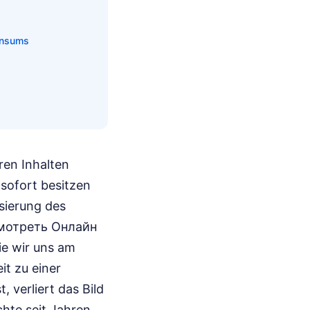
onsums
ren Inhalten
s sofort besitzen
isierung des
 Смотреть Онлайн
ie wir uns am
it zu einer
, verliert das Bild
hte seit Jahren,