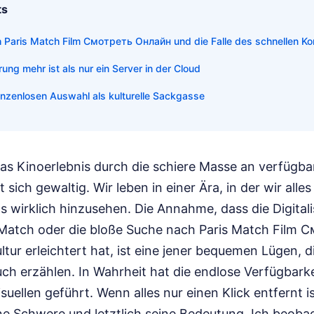
ts
 Paris Match Film Смотреть Онлайн und die Falle des schnellen K
ung mehr ist als nur ein Server in der Cloud
nzenlosen Auswahl als kulturelle Sackgasse
das Kinoerlebnis durch die schiere Masse an verfügba
t sich gewaltig. Wir leben in einer Ära, in der wir alle
s wirklich hinzusehen. Die Annahme, dass die Digital
 Match oder die bloße Suche nach Paris Match Film
tur erleichtert hat, ist eine jener bequemen Lügen, d
h erzählen. In Wahrheit hat die endlose Verfügbarke
ellen geführt. Wenn alles nur einen Klick entfernt ist
ne Schwere und letztlich seine Bedeutung. Ich beobac