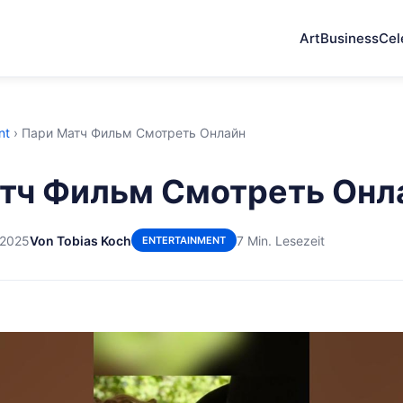
Art
Business
Cel
nt
›
Пари Матч Фильм Смотреть Онлайн
тч Фильм Смотреть Онл
 2025
Von Tobias Koch
7 Min. Lesezeit
ENTERTAINMENT