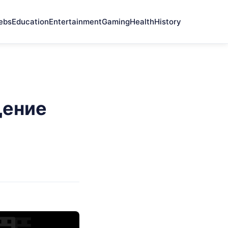
ebs
Education
Entertainment
Gaming
Health
History
щение