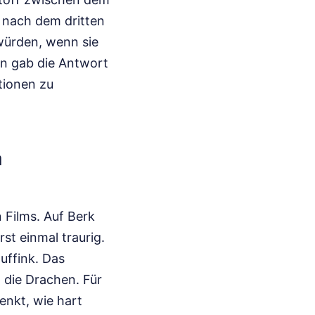
h nach dem dritten
würden, wenn sie
on gab die Antwort
tionen zu
а
 Films. Auf Berk
st einmal traurig.
uffink. Das
n die Drachen. Für
enkt, wie hart