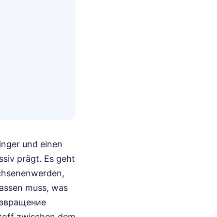
inger und einen
siv prägt. Es geht
achsenenwerden,
lassen muss, was
Возвращение
stoff zwischen dem