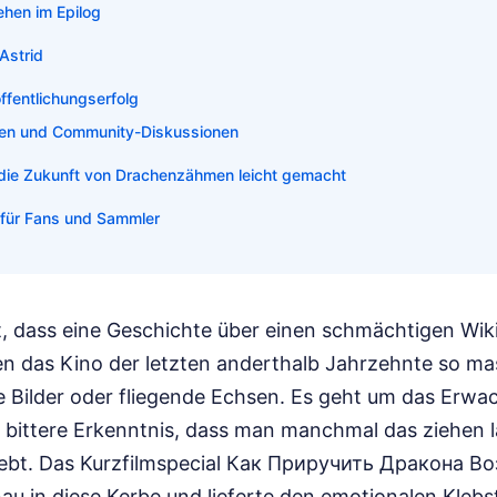
hen im Epilog
 Astrid
ffentlichungserfolg
en und Community-Diskussionen
 die Zukunft von Drachenzähmen leicht gemacht
e für Fans und Sammler
, dass eine Geschichte über einen schmächtigen Wik
 das Kino der letzten anderthalb Jahrzehnte so mas
e Bilder oder fliegende Echsen. Es geht um das Erw
e bittere Erkenntnis, dass man manchmal das ziehen 
iebt. Das Kurzfilmspecial Как Приручить Дракона 
u in diese Kerbe und lieferte den emotionalen Kleb