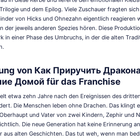
Trilogie und dem Epilog. Viele Zuschauer fragten sic
 Kinder von Hicks und Ohnezahn eigentlich reagieren 
n der jeweils anderen Spezies hören. Diese Produkti
k in einer Phase des Umbruchs, in der die alten Tradi
n.
ung von Как Приручить Дракон
е Домой für das Franchise
elt etwa zehn Jahre nach den Ereignissen des dritten
ndert. Die Menschen leben ohne Drachen. Das klingt er
s Oberhaupt und Vater von zwei Kindern, Zephir und N
ichtlich. Die neue Generation hat keine Erinnerung a
er aus alten Geschichten. Das tut weh, wenn man bed