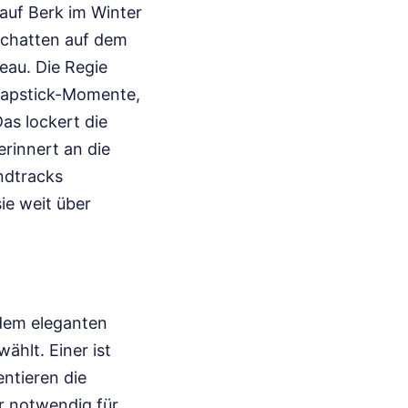
auf Berk im Winter
 Schatten auf dem
eau. Die Regie
Slapstick-Momente,
as lockert die
erinnert an die
ndtracks
sie weit über
 dem eleganten
ählt. Einer ist
entieren die
er notwendig für