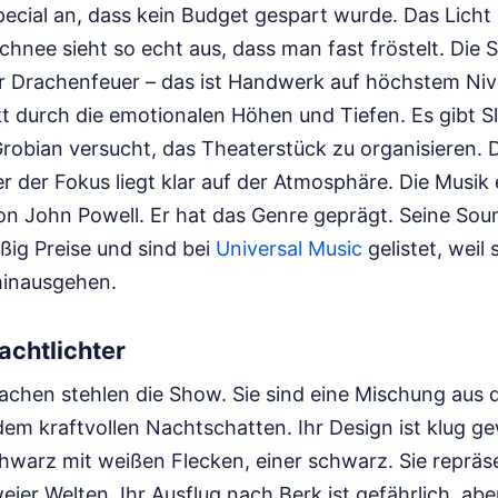
cial an, dass kein Budget gespart wurde. Das Licht 
Schnee sieht so echt aus, dass man fast fröstelt. Die
er Drachenfeuer – das ist Handwerk auf höchstem Niv
kt durch die emotionalen Höhen und Tiefen. Es gibt 
obian versucht, das Theaterstück zu organisieren. D
 der Fokus liegt klar auf der Atmosphäre. Die Musik 
 John Powell. Er hat das Genre geprägt. Seine Sou
ig Preise und sind bei
Universal Music
gelistet, weil 
hinausgehen.
achtlichter
Drachen stehlen die Show. Sie sind eine Mischung aus
m kraftvollen Nachtschatten. Ihr Design ist klug gew
chwarz mit weißen Flecken, einer schwarz. Sie repräs
er Welten. Ihr Ausflug nach Berk ist gefährlich, ab