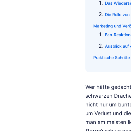
Das Wiederse
Die Rolle von
Marketing und Verö
Fan-Reaktion
Ausblick auf
Praktische Schritt
Wer hätte gedacht
schwarzen Drachen
nicht nur um bunt
um Verlust und di
man am meisten l
Домой schlug gena