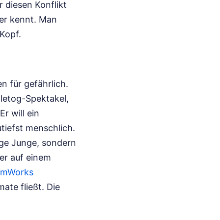
 diesen Konflikt
ter kennt. Man
Kopf.
en für gefährlich.
gletog-Spektakel,
r will ein
utiefst menschlich.
tige Junge, sondern
er auf einem
amWorks
ate fließt. Die