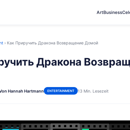
Art
Business
Cel
nt
›
Как Приручить Дракона Возвращение Домой
ручить Дракона Возвра
Von Hannah Hartmann
13 Min. Lesezeit
ENTERTAINMENT