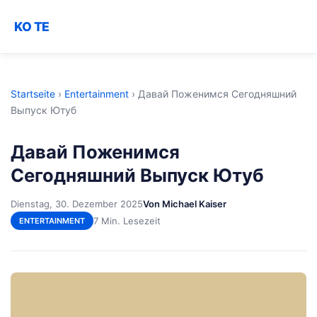
KO TE
Startseite
›
Entertainment
›
Давай Поженимся Сегодняшний
Выпуск Ютуб
Давай Поженимся
Сегодняшний Выпуск Ютуб
Dienstag, 30. Dezember 2025
Von Michael Kaiser
7 Min. Lesezeit
ENTERTAINMENT