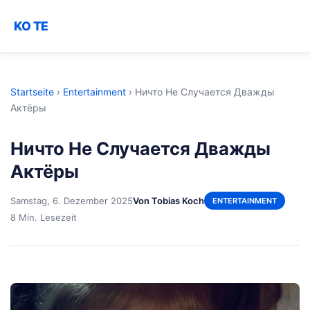
KO TE
Startseite
›
Entertainment
›
Ничто Не Случается Дважды
Актёры
Ничто Не Случается Дважды
Актёры
Samstag, 6. Dezember 2025
Von Tobias Koch
ENTERTAINMENT
8 Min. Lesezeit