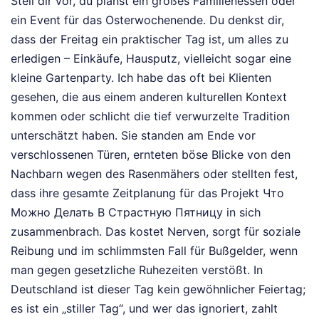
Stell dir vor, du planst ein großes Familienessen oder
ein Event für das Osterwochenende. Du denkst dir,
dass der Freitag ein praktischer Tag ist, um alles zu
erledigen – Einkäufe, Hausputz, vielleicht sogar eine
kleine Gartenparty. Ich habe das oft bei Klienten
gesehen, die aus einem anderen kulturellen Kontext
kommen oder schlicht die tief verwurzelte Tradition
unterschätzt haben. Sie standen am Ende vor
verschlossenen Türen, ernteten böse Blicke von den
Nachbarn wegen des Rasenmähers oder stellten fest,
dass ihre gesamte Zeitplanung für das Projekt Что
Можно Делать В Страстную Пятницу in sich
zusammenbrach. Das kostet Nerven, sorgt für soziale
Reibung und im schlimmsten Fall für Bußgelder, wenn
man gegen gesetzliche Ruhezeiten verstößt. In
Deutschland ist dieser Tag kein gewöhnlicher Feiertag;
es ist ein „stiller Tag“, und wer das ignoriert, zahlt