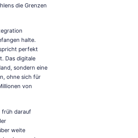
ählens die Grenzen
tegration
efangen halte.
spricht perfekt
t. Das digitale
hland, sondern eine
n, ohne sich für
Millionen von
 früh darauf
der
über weite