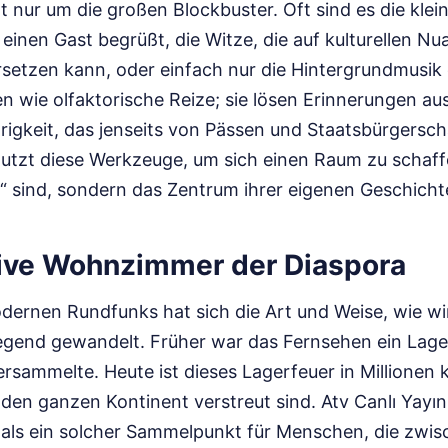
t nur um die großen Blockbuster. Oft sind es die klein
einen Gast begrüßt, die Witze, die auf kulturellen Nu
rsetzen kann, oder einfach nur die Hintergrundmusik 
en wie olfaktorische Reize; sie lösen Erinnerungen au
igkeit, das jenseits von Pässen und Staatsbürgerscha
nutzt diese Werkzeuge, um sich einen Raum zu schaff
“ sind, sondern das Zentrum ihrer eigenen Geschicht
tive Wohnzimmer der Diaspora
odernen Rundfunks hat sich die Art und Weise, wie w
legend gewandelt. Früher war das Fernsehen ein Lage
ersammelte. Heute ist dieses Lagerfeuer in Millionen k
r den ganzen Kontinent verstreut sind. Atv Canlı Yayın
 als ein solcher Sammelpunkt für Menschen, die zwis