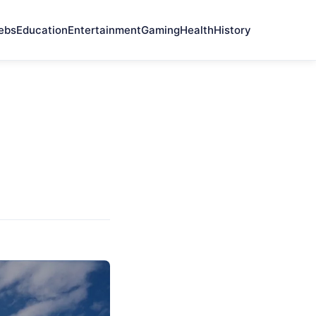
ebs
Education
Entertainment
Gaming
Health
History