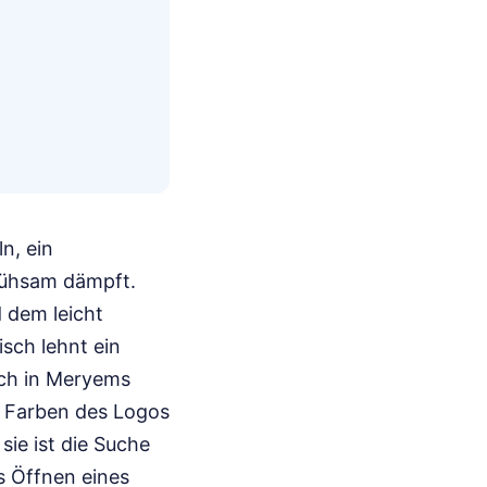
n, ein
mühsam dämpft.
 dem leicht
ch lehnt ein
ich in Meryems
n Farben des Logos
sie ist die Suche
s Öffnen eines