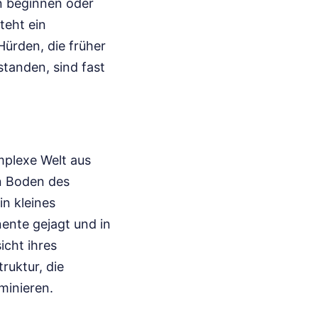
n beginnen oder
teht ein
Hürden, die früher
tanden, sind fast
mplexe Welt aus
n Boden des
in kleines
ente gejagt und in
cht ihres
ruktur, die
iminieren.