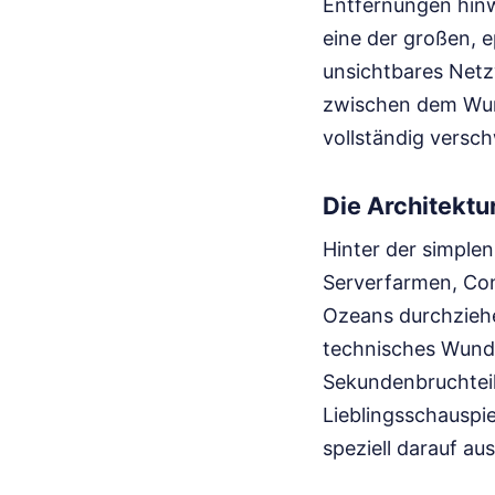
Entfernungen hinw
eine der großen, e
unsichtbares Netz
zwischen dem Wuns
vollständig versc
Die Architektu
Hinter der simplen
Serverfarmen, Con
Ozeans durchziehen
technisches Wunde
Sekundenbruchtei
Lieblingsschauspie
speziell darauf au