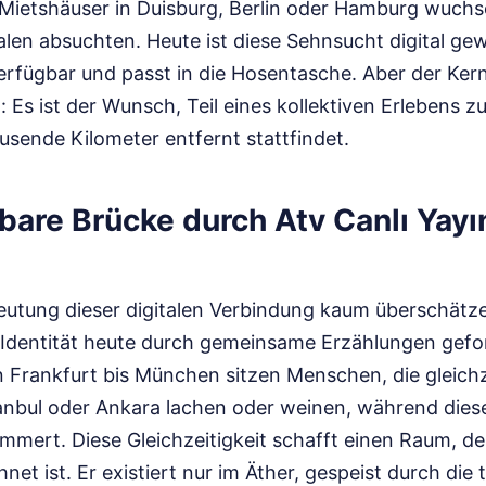
Mietshäuser in Duisburg, Berlin oder Hamburg wuch
en absuchten. Heute ist diese Sehnsucht digital gew
 verfügbar und passt in die Hosentasche. Aber der Ker
: Es ist der Wunsch, Teil eines kollektiven Erlebens zu
usende Kilometer entfernt stattfindet.
bare Brücke durch Atv Canlı Yayı
eutung dieser digitalen Verbindung kaum überschät
 Identität heute durch gemeinsame Erzählungen gefor
rankfurt bis München sitzen Menschen, die gleichze
anbul oder Ankara lachen oder weinen, während dies
limmert. Diese Gleichzeitigkeit schafft einen Raum, de
net ist. Er existiert nur im Äther, gespeist durch die