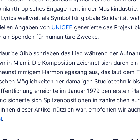
 philanthropisches Engagement in der Musikindustrie
yrics weltweit als Symbol für globale Solidarität 
ziellen Angaben von
UNICEF
generierte das Projekt bi
ar an Spenden für humanitäre Zwecke.
Maurice Gibb schrieben das Lied während der Aufna
own in Miami. Die Komposition zeichnet sich durch ei
neunstimmigem Harmoniegesang aus, das laut dem T
ischen Möglichkeiten der damaligen Studiotechnik bi
öffentlichung erreichte im Januar 1979 den ersten Pla
nd sicherte sich Spitzenpositionen in zahlreichen eu
hnen dieser Artikel nützlich war, empfehlen wir auc
l
.