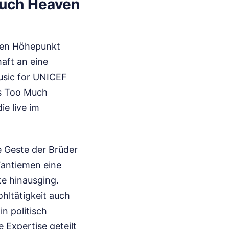
Much Heaven
llen Höhepunkt
haft an eine
usic for UNICEF
es Too Much
ie live im
 Geste der Brüder
 Tantiemen eine
e hinausging.
hltätigkeit auch
n politisch
 Expertise geteilt