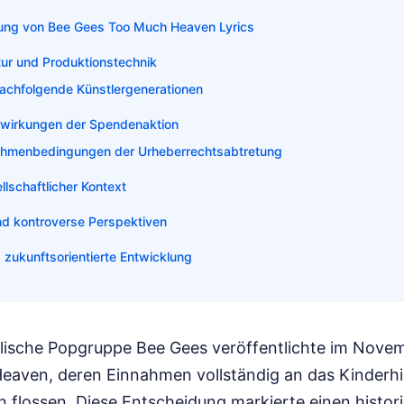
tung von Bee Gees Too Much Heaven Lyrics
tur und Produktionstechnik
nachfolgende Künstlergenerationen
swirkungen der Spendenaktion
ahmenbedingungen der Urheberrechtsabtretung
lschaftlicher Kontext
d kontroverse Perspektiven
 zukunftsorientierte Entwicklung
ralische Popgruppe Bee Gees veröffentlichte im Nove
eaven, deren Einnahmen vollständig an das Kinderhi
n flossen. Diese Entscheidung markierte einen histor