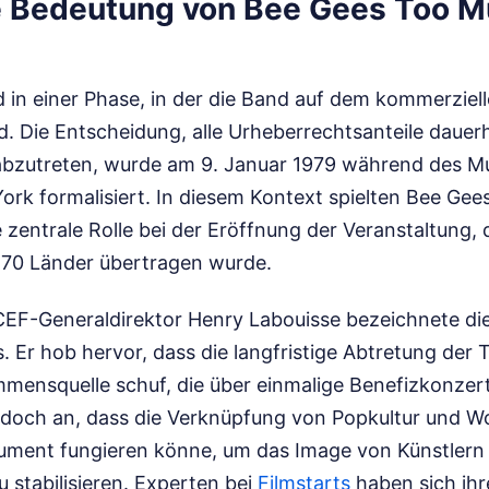
e Bedeutung von Bee Gees Too 
 in einer Phase, in der die Band auf dem kommerzie
nd. Die Entscheidung, alle Urheberrechtsanteile dauer
 abzutreten, wurde am 9. Januar 1979 während des M
ork formalisiert. In diesem Kontext spielten Bee Ge
 zentrale Rolle bei der Eröffnung der Veranstaltung, d
 70 Länder übertragen wurde.
EF-Generaldirektor Henry Labouisse bezeichnete die
os. Er hob hervor, dass die langfristige Abtretung der
mensquelle schuf, die über einmalige Benefizkonzert
jedoch an, dass die Verknüpfung von Popkultur und Wo
rument fungieren könne, um das Image von Künstlern i
u stabilisieren.
Experten bei
Filmstarts
haben sich ihre