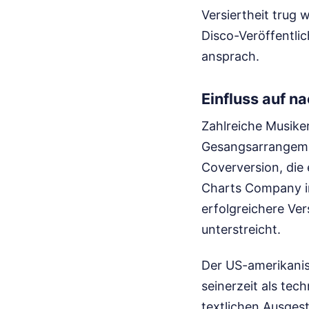
Versiertheit trug 
Disco-Veröffentli
ansprach.
Einfluss auf n
Zahlreiche Musike
Gesangsarrangemen
Coverversion, die 
Charts Company in
erfolgreichere Ve
unterstreicht.
Der US-amerikanis
seinerzeit als tech
textlichen Ausges