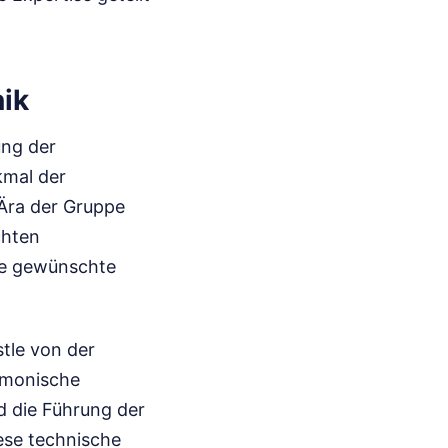
nik
ung der
kmal der
-Ära der Gruppe
chten
ie gewünschte
stle von der
armonische
d die Führung der
iese technische