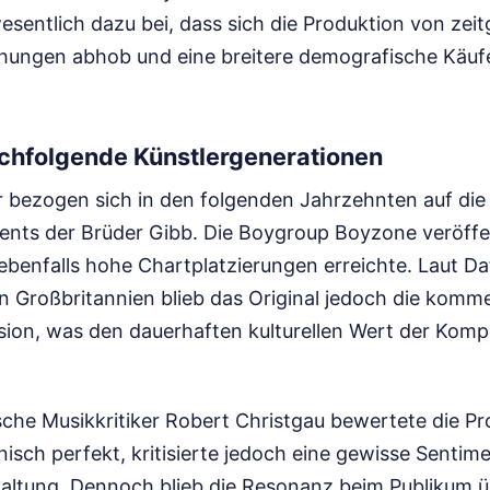
wesentlich dazu bei, dass sich die Produktion von ze
chungen abhob und eine breitere demografische Käuf
achfolgende Künstlergenerationen
r bezogen sich in den folgenden Jahrzehnten auf die
ts der Brüder Gibb. Die Boygroup Boyzone veröffen
ebenfalls hohe Chartplatzierungen erreichte. Laut Dat
 Großbritannien blieb das Original jedoch die kommer
rsion, was den dauerhaften kulturellen Wert der Komp
che Musikkritiker Robert Christgau bewertete die Pr
nisch perfekt, kritisierte jedoch eine gewisse Sentimen
taltung. Dennoch blieb die Resonanz beim Publikum 