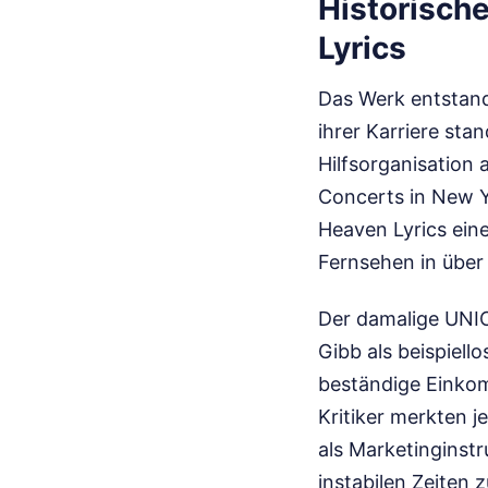
Historisch
Lyrics
Das Werk entstand
ihrer Karriere sta
Hilfsorganisation
Concerts in New Y
Heaven Lyrics eine
Fernsehen in über
Der damalige UNIC
Gibb als beispiell
beständige Einkom
Kritiker merkten 
als Marketinginst
instabilen Zeiten z