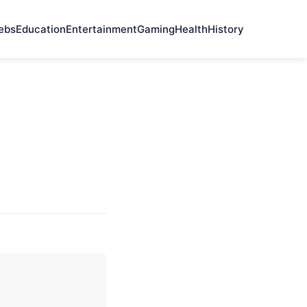
ebs
Education
Entertainment
Gaming
Health
History