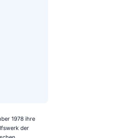
mber 1978 ihre
lfswerk der
ischen