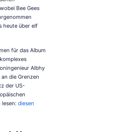
, wobei Bee Gees
wahrgenommen
s heute über elf
hmen für das Album
n komplexes
oningenieur Albhy
s an die Grenzen
tz der US-
ropäischen
h lesen:
diesen