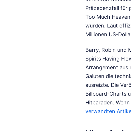
Präzedenzfall für
Too Much Heaven L
wurden. Laut offi
Millionen US-Doll
Barry, Robin und 
Spirits Having Fl
Arrangement aus 
Galuten die techn
ausreizte. Die Ver
Billboard-Charts u
Hitparaden.
Wenn I
verwandten Artike