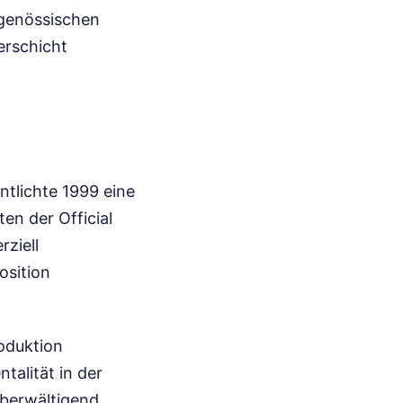
itgenössischen
erschicht
tlichte 1999 eine
en der Official
ziell
osition
oduktion
talität in der
überwältigend