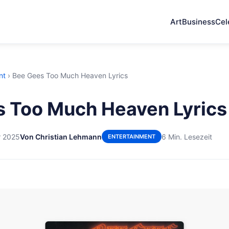
Art
Business
Cel
nt
›
Bee Gees Too Much Heaven Lyrics
 Too Much Heaven Lyrics
r 2025
Von Christian Lehmann
6 Min. Lesezeit
ENTERTAINMENT