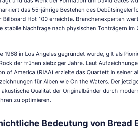
trägt und das Werk der Formation um David Gates wür
markiert das 55-jährige Bestehen des Debütsingelerfo
r Billboard Hot 100 erreichte. Branchenexperten wert
die stabile Nachfrage nach physischen Tonträgern im 
e 1968 in Los Angeles gegründet wurde, gilt als Pioni
ock der frühen siebziger Jahre. Laut Aufzeichnunge
on of America (RIAA) erzielte das Quartett in seiner a
eichnungen für Alben wie On the Waters. Der jetzig
ie akustische Qualität der Originalbänder durch modern
hren zu optimieren.
ichtliche Bedeutung von Bread