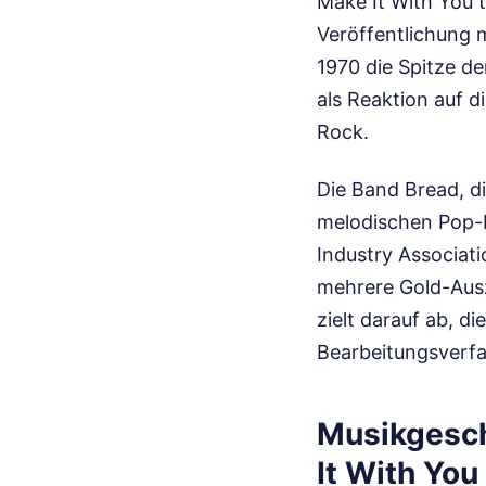
Make It With You 
Veröffentlichung 
1970 die Spitze de
als Reaktion auf 
Rock.
Die Band Bread, di
melodischen Pop-R
Industry Associati
mehrere Gold-Ausz
zielt darauf ab, d
Bearbeitungsverfa
Musikgesch
It With You