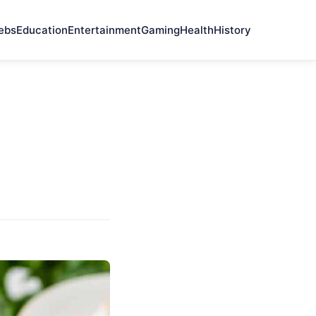
ebs
Education
Entertainment
Gaming
Health
History