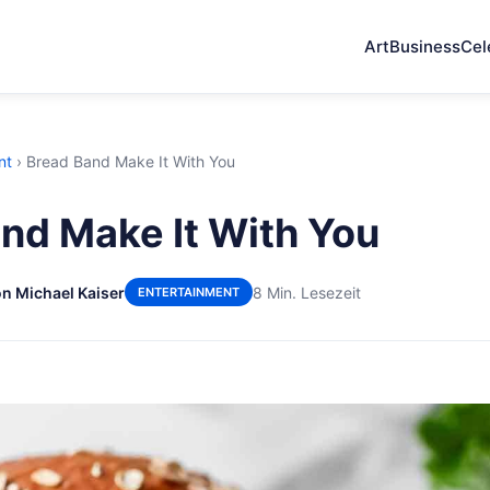
Art
Business
Cel
nt
›
Bread Band Make It With You
nd Make It With You
n Michael Kaiser
8 Min. Lesezeit
ENTERTAINMENT