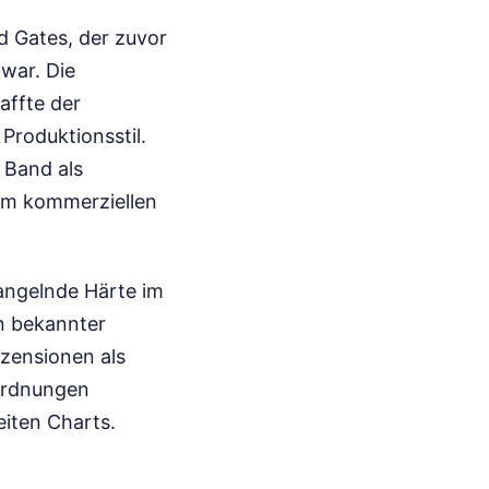
d Gates, der zuvor
 war. Die
affte der
Produktionsstil.
 Band als
em kommerziellen
mangelnde Härte im
n bekannter
ezensionen als
nordnungen
eiten Charts.