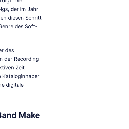
digt. Die
lgs, der im Jahr
en diesen Schritt
Genre des Soft-
er des
n der Recording
ktiven Zeit
e Kataloginhaber
e digitale
 Band Make