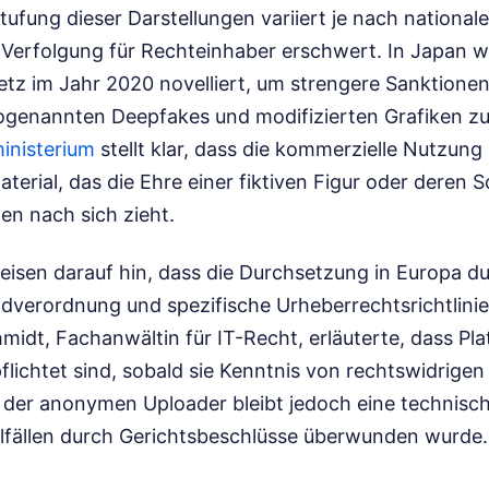
stufung dieser Darstellungen variiert je nach nationa
e Verfolgung für Rechteinhaber erschwert. In Japan 
tz im Jahr 2020 novelliert, um strengere Sanktione
ogenannten Deepfakes und modifizierten Grafiken z
ministerium
stellt klar, dass die kommerzielle Nutzung
terial, das die Ehre einer fiktiven Figur oder deren S
gen nach sich zieht.
isen darauf hin, dass die Durchsetzung in Europa du
verordnung und spezifische Urheberrechtsrichtlinie
hmidt, Fachanwältin für IT-Recht, erläuterte, dass Pl
lichtet sind, sobald sie Kenntnis von rechtswidrigen
g der anonymen Uploader bleibt jedoch eine technisch
zelfällen durch Gerichtsbeschlüsse überwunden wurde.