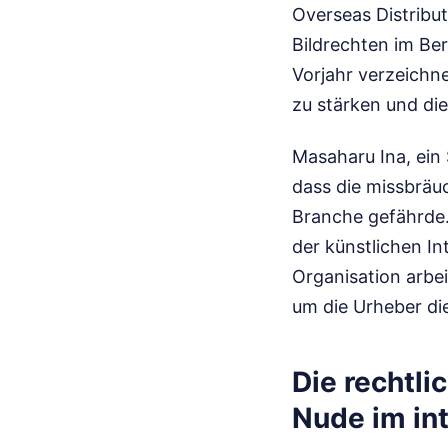
Overseas Distribu
Bildrechten im Be
Vorjahr verzeichn
zu stärken und di
Masaharu Ina, ein 
dass die missbräu
Branche gefährde.
der künstlichen In
Organisation arbe
um die Urheber die
Die rechtl
Nude im in