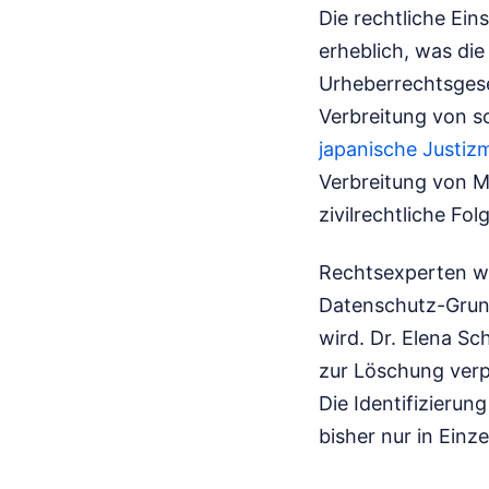
Die rechtliche Ein
erheblich, was di
Urheberrechtsgese
Verbreitung von s
japanische Justiz
Verbreitung von Ma
zivilrechtliche Fol
Rechtsexperten we
Datenschutz-Grund
wird. Dr. Elena Sc
zur Löschung verpf
Die Identifizierun
bisher nur in Ein