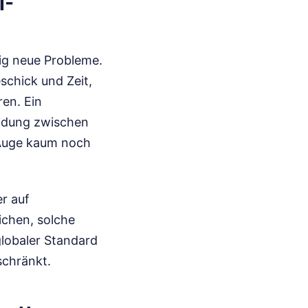
I-
lig neue Probleme.
schick und Zeit,
en. Ein
eidung zwischen
 Auge kaum noch
er auf
ichen, solche
 globaler Standard
schränkt.