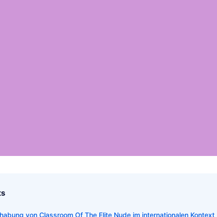
ts
dhabung von Classroom Of The Elite Nude im internationalen Kontext