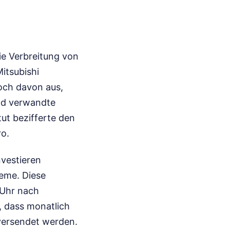
ie Verbreitung von
Mitsubishi
och davon aus,
und verwandte
tut bezifferte den
o.
nvestieren
teme. Diese
 Uhr nach
, dass monatlich
versendet werden.