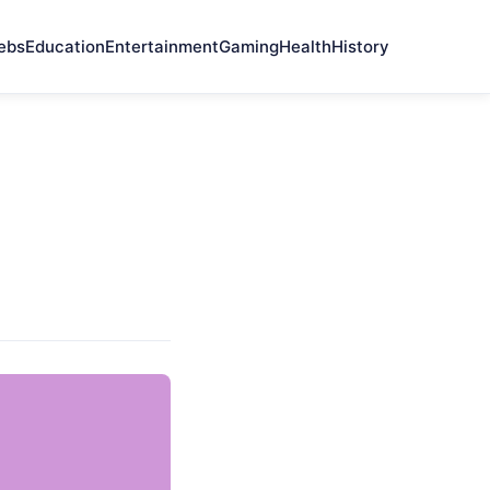
ebs
Education
Entertainment
Gaming
Health
History