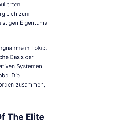
ulierten
rgleich zum
eistigen Eigentums
lungnahme in Tokio,
che Basis der
rativen Systemen
abe. Die
ehörden zusammen,
f The Elite