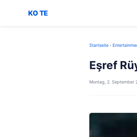
KO TE
Startseite
›
Entertainme
Eşref Rü
Montag, 2. September 