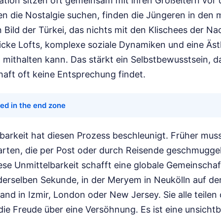
ation sitzen oft gemeinsam mit ihren Großeltern vor 
en die Nostalgie suchen, finden die Jüngeren in den
 Bild der Türkei, das nichts mit den Klischees der Na
icke Lofts, komplexe soziale Dynamiken und eine Ästh
 mithalten kann. Das stärkt ein Selbstbewusstsein, da
haft oft keine Entsprechung findet.
ted in the end zone
gbarkeit hat diesen Prozess beschleunigt. Früher mus
rten, die per Post oder durch Reisende geschmugge
Diese Unmittelbarkeit schafft eine globale Gemeinschaf
 derselben Sekunde, in der Meryem in Neukölln auf de
emand in Izmir, London oder New Jersey. Sie alle teil
die Freude über eine Versöhnung. Es ist eine unsichtb