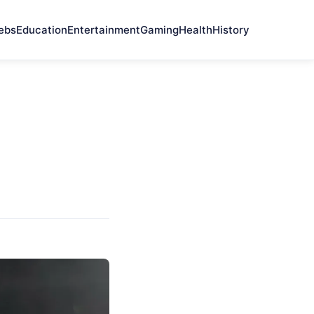
ebs
Education
Entertainment
Gaming
Health
History