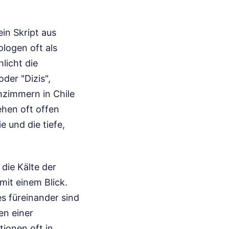
ein Skript aus
logen oft als
licht die
der "Dizis",
nzimmern in Chile
sehen oft offen
 und die tiefe,
 die Kälte der
mit einem Blick.
s füreinander sind
en einer
tionen oft in