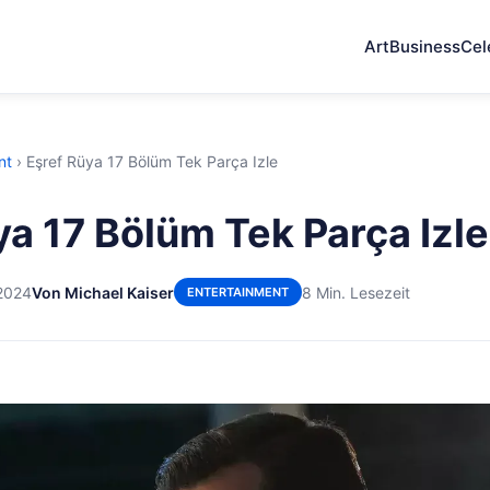
Art
Business
Cel
nt
›
Eşref Rüya 17 Bölüm Tek Parça Izle
ya 17 Bölüm Tek Parça Izle
2024
Von Michael Kaiser
8 Min. Lesezeit
ENTERTAINMENT