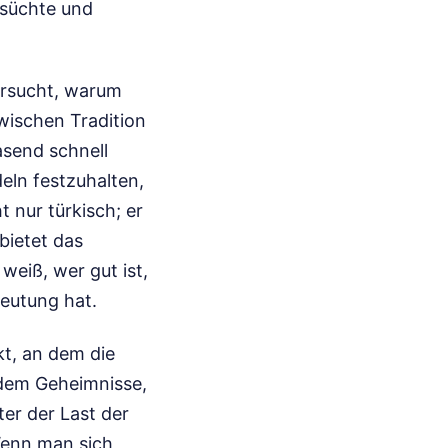
nsüchte und
ersucht, warum
zwischen Tradition
asend schnell
eln festzuhalten,
t nur türkisch; er
bietet das
eiß, wer gut ist,
eutung hat.
t, an dem die
 dem Geheimnisse,
er der Last der
Wenn man sich