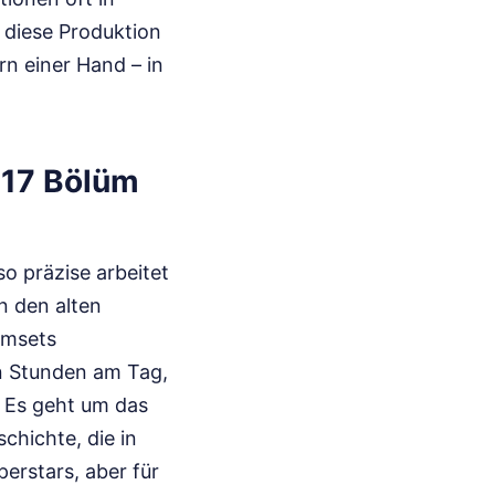
 diese Produktion
rn einer Hand – in
 17 Bölüm
so präzise arbeitet
n den alten
lmsets
hn Stunden am Tag,
. Es geht um das
chichte, die in
perstars, aber für