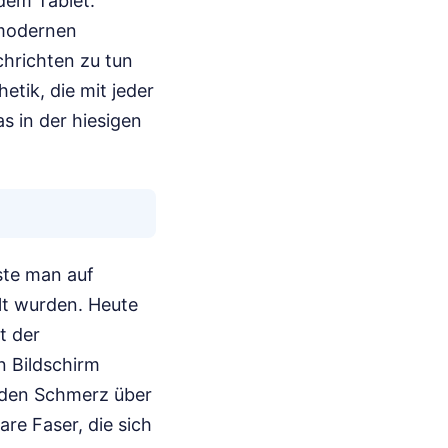
dem Tablet.
 modernen
chrichten zu tun
etik, die mit jeder
s in der hiesigen
ste man auf
lt wurden. Heute
t der
n Bildschirm
en den Schmerz über
are Faser, die sich