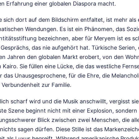
ven Erfahrung einer globalen Diaspora macht.
 sich dort auf dem Bildschirm entfaltet, ist mehr als 
atischen Wendungen. Es ist ein Phänomen, das Sozio
ntitätsstiftung bezeichnen, aber für Meryem ist es sch
Gesprächs, das nie aufgehört hat. Türkische Serien, o
ten Jahren den globalen Markt erobert, von den Woh
n Kairo. Sie füllen eine Lücke, die das westliche Fern
r das Unausgesprochene, für die Ehre, die Melancholie
 Verbundenheit zur Familie.
ich scharf wird und die Musik anschwillt, vergisst sie
ste Szene beginnt nicht mit einer Explosion, sondern 
tungsschwerer Blick zwischen zwei Menschen, die alle
ichts sagen dürfen. Diese Stille ist das Markenzeich
eit als Luxus begreift. Während amerikanische Produk