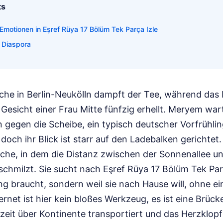
ts
 Emotionen in Eşref Rüya 17 Bölüm Tek Parça Izle
 Diaspora
üche in Berlin-Neukölln dampft der Tee, während das b
Gesicht einer Frau Mitte fünfzig erhellt. Meryem war
 gegen die Scheibe, ein typisch deutscher Vorfrühling
 doch ihr Blick ist starr auf den Ladebalken gerichtet. 
he, in dem die Distanz zwischen der Sonnenallee u
schmilzt. Sie sucht nach Eşref Rüya 17 Bölüm Tek Parç
ng braucht, sondern weil sie nach Hause will, ohne e
ernet ist hier kein bloßes Werkzeug, es ist eine Brücke
eit über Kontinente transportiert und das Herzklopfe