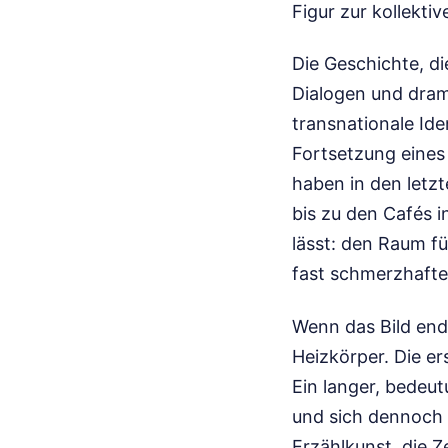
Figur zur kollekti
Die Geschichte, die
Dialogen und dram
transnationale Ide
Fortsetzung eines 
haben in den letz
bis zu den Cafés i
lässt: den Raum fü
fast schmerzhafte
Wenn das Bild endl
Heizkörper. Die er
Ein langer, bedeu
und sich dennoch n
Erzählkunst, die Z