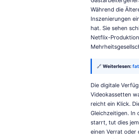
Gastarbeitergener
Während die Älter
Inszenierungen ein
hat. Sie sehen sch
Netflix-Produktion
Mehrheitsgesellsc
🔗
Weiterlesen:
fa
Die digitale Verfü
Videokassetten wa
reicht ein Klick. 
Gleichzeitigen. In
starrt, tut dies j
einen Verrat oder 