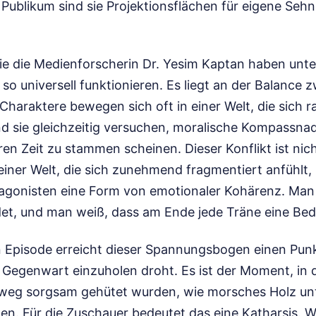
s Publikum sind sie Projektionsflächen für eigene Seh
ie die Medienforscherin Dr. Yesim Kaptan haben unt
so universell funktionieren. Es liegt an der Balance 
haraktere bewegen sich oft in einer Welt, die sich r
d sie gleichzeitig versuchen, moralische Kompassnad
ren Zeit zu stammen scheinen. Dieser Konflikt ist nich
 einer Welt, die sich zunehmend fragmentiert anfühlt, 
tagonisten eine Form von emotionaler Kohärenz. Man w
det, und man weiß, dass am Ende jede Träne eine Bed
n Episode erreicht dieser Spannungsbogen einen Punk
 Gegenwart einzuholen droht. Es ist der Moment, in
nweg sorgsam gehütet wurden, wie morsches Holz unt
en. Für die Zuschauer bedeutet das eine Katharsis. 