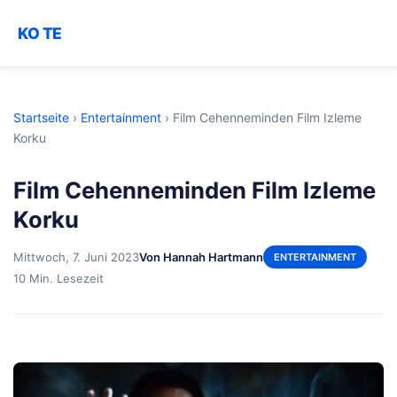
KO TE
Startseite
›
Entertainment
›
Film Cehenneminden Film Izleme
Korku
Film Cehenneminden Film Izleme
Korku
Mittwoch, 7. Juni 2023
Von Hannah Hartmann
ENTERTAINMENT
10 Min. Lesezeit