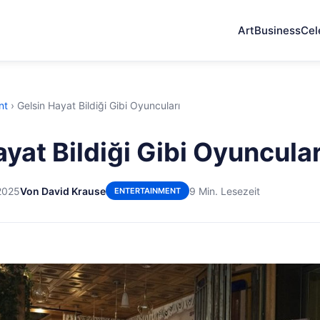
Art
Business
Cel
nt
›
Gelsin Hayat Bildiği Gibi Oyuncuları
yat Bildiği Gibi Oyuncular
2025
Von David Krause
9 Min. Lesezeit
ENTERTAINMENT