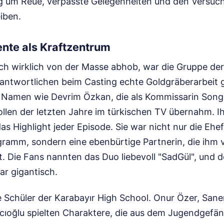
ng um Reue, verpasste Gelegenheiten und den Versuch
eiben.
ente als Kraftzentrum
och wirklich von der Masse abhob, war die Gruppe de
antwortlichen beim Casting echte Goldgräberarbeit ge
 Namen wie Devrim Özkan, die als Kommissarin Songü
ollen der letzten Jahre im türkischen TV übernahm. I
s Highlight jeder Episode. Sie war nicht nur die Ehe
amm, sondern eine ebenbürtige Partnerin, die ihm 
t. Die Fans nannten das Duo liebevoll "SadGül", und 
ar gigantisch.
 Schüler der Karabayır High School. Onur Özer, Sane
cıoğlu spielten Charaktere, die aus dem Jugendgefä