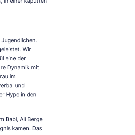
, in einer kaputten
r Jugendlichen.
leistet. Wir
l eine der
hre Dynamik mit
frau im
verbal und
der Hype in den
m Babi, Ali Berge
ngnis kamen. Das