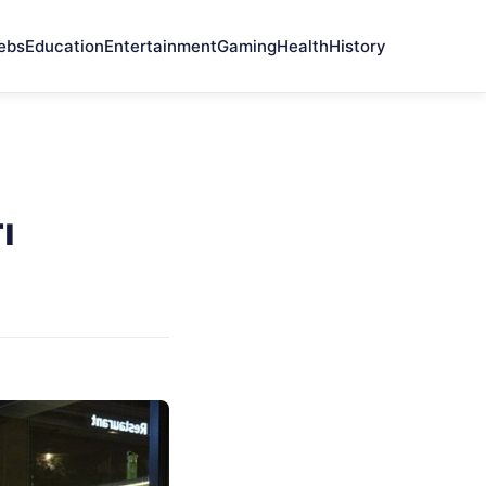
ebs
Education
Entertainment
Gaming
Health
History
ı