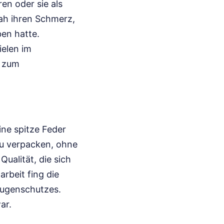
en oder sie als
sah ihren Schmerz,
ben hatte.
ielen im
l zum
ine spitze Feder
zu verpacken, ohne
Qualität, die sich
rbeit fing die
eugenschutzes.
ar.