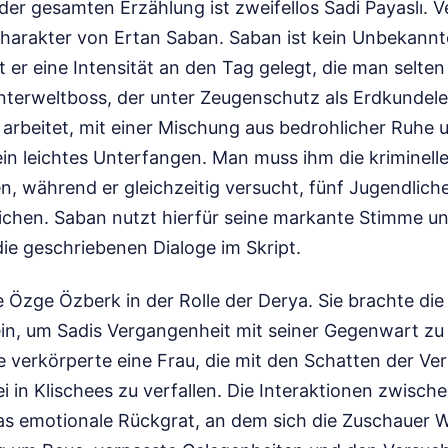
 der gesamten Erzählung ist zweifellos Sadi Payaslı. 
harakter von Ertan Saban. Saban ist kein Unbekannter
t er eine Intensität an den Tag gelegt, die man selten 
terweltboss, der unter Zeugenschutz als Erdkundele
 arbeitet, mit einer Mischung aus bedrohlicher Ruhe u
ein leichtes Unterfangen. Man muss ihm die kriminel
, während er gleichzeitig versucht, fünf Jugendlich
chen. Saban nutzt hierfür seine markante Stimme und
die geschriebenen Dialoge im Skript.
 Özge Özberk in der Rolle der Derya. Sie brachte di
ein, um Sadis Vergangenheit mit seiner Gegenwart zu 
Sie verkörperte eine Frau, die mit den Schatten der V
 in Klischees zu verfallen. Die Interaktionen zwisc
as emotionale Rückgrat, an dem sich die Zuschauer