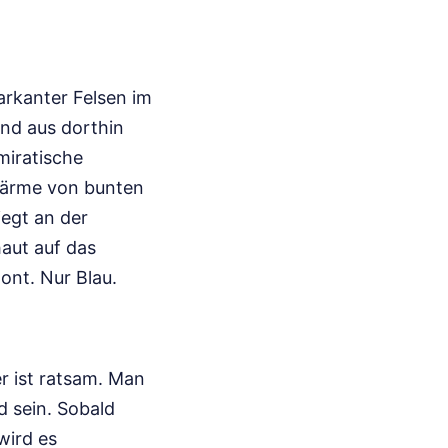
markanter Felsen im
nd aus dorthin
miratische
hwärme von bunten
iegt an der
aut auf das
ont. Nur Blau.
er ist ratsam. Man
d sein. Sobald
wird es