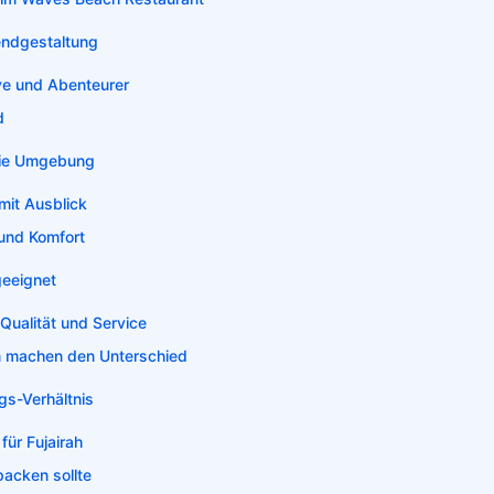
ndgestaltung
ive und Abenteurer
d
die Umgebung
mit Ausblick
und Komfort
geeignet
Qualität und Service
n machen den Unterschied
gs-Verhältnis
für Fujairah
acken sollte