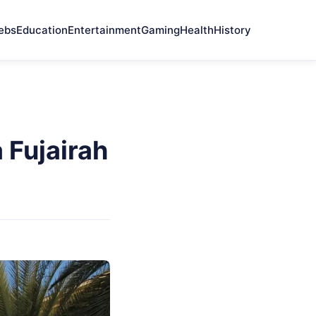
ebs
Education
Entertainment
Gaming
Health
History
 Fujairah