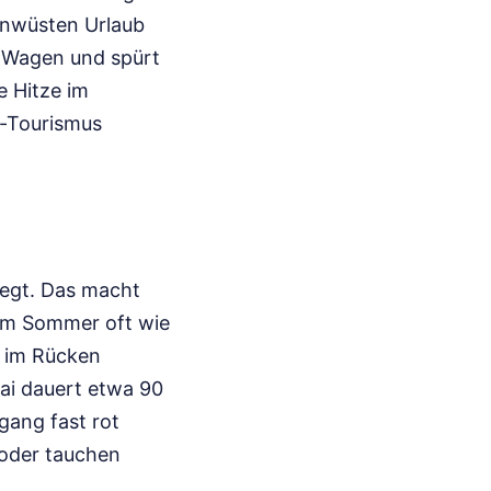
tonwüsten Urlaub
n Wagen und spürt
e Hitze im
d-Tourismus
liegt. Das macht
 im Sommer oft wie
e im Rücken
ai dauert etwa 90
gang fast rot
n oder tauchen