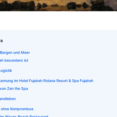
ts
 Bergen und Meer
h besonders ist
ogistik
annung im Hotel Fujairah Rotana Resort & Spa Fujairah
von Zen the Spa
randleben
lt ohne Kompromisse
n im Waves Beach Restaurant