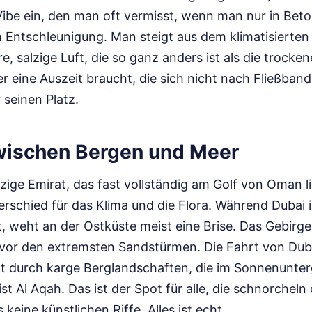
 Vibe ein, den man oft vermisst, wenn man nur in Be
 Entschleunigung. Man steigt aus dem klimatisierte
e, salzige Luft, die so ganz anders ist als die trocken
r eine Auszeit braucht, die sich nicht nach Fließban
r seinen Platz.
wischen Bergen und Meer
inzige Emirat, das fast vollständig am Golf von Oman 
terschied für das Klima und die Flora. Während Dubai
t, weht an der Ostküste meist eine Brise. Das Gebirg
 vor den extremsten Sandstürmen. Die Fahrt von Dub
t durch karge Berglandschaften, die im Sonnenunter
ist Al Aqah. Das ist der Spot für alle, die schnorchel
s keine künstlichen Riffe. Alles ist echt.