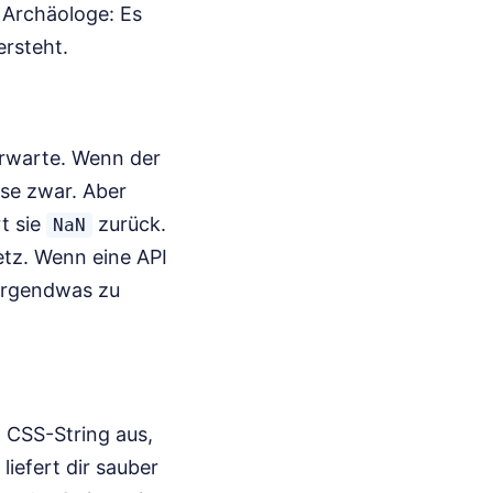
 Archäologe: Es
ersteht.
erwarte. Wenn der
ese zwar. Aber
rt sie
zurück.
NaN
netz. Wenn eine API
s irgendwas zu
m CSS-String aus,
liefert dir sauber