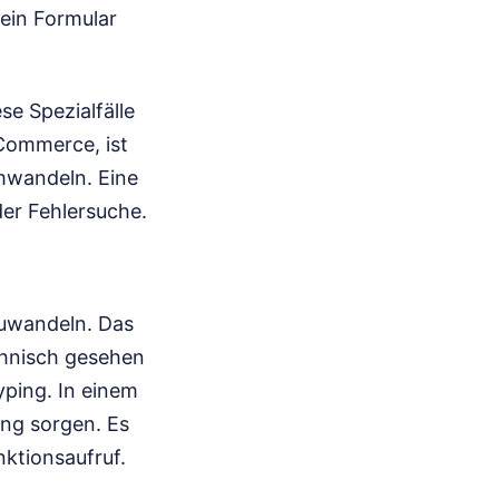
 ein Formular
se Spezialfälle
-Commerce, ist
umwandeln. Eine
er Fehlersuche.
zuwandeln. Das
echnisch gesehen
yping. In einem
ung sorgen. Es
nktionsaufruf.