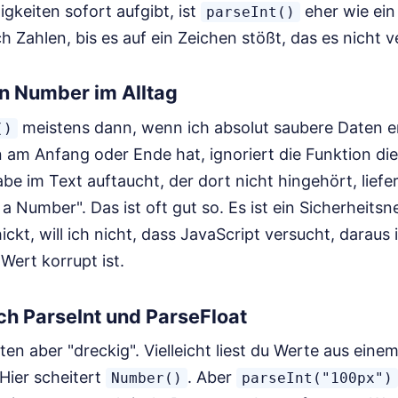
gkeiten sofort aufgibt, ist
eher wie ein
parseInt()
h Zahlen, bis es auf ein Zeichen stößt, das es nicht v
n Number im Alltag
meistens dann, wenn ich absolut saubere Daten 
()
 am Anfang oder Ende hat, ignoriert die Funktion di
be im Text auftaucht, der dort nicht hingehört, liefe
 a Number". Das ist oft gut so. Es ist ein Sicherheits
hickt, will ich nicht, dass JavaScript versucht, darau
Wert korrupt ist.
rch ParseInt und ParseFloat
n aber "dreckig". Vielleicht liest du Werte aus eine
Hier scheitert
. Aber
Number()
parseInt("100px")