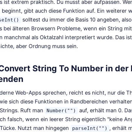
s ist extrem praktisch. Du musst aber aufpassen. Wen
eginnt, gibt auch diese Funktion auf. Ein weiterer w
solltest du immer die Basis 10 angeben, als
seInt()
s bei älteren Browsern Probleme, wenn ein String mit 
n manchmal als Oktalzahl interpretiert wurde. Das is
chte, aber Ordnung muss sein.
Convert String To Number in der 
wenden
erne Web-Apps sprechen, reicht es nicht, nur die T
ie sich diese Funktionen in Randbereichen verhalten
e Strings. Ruft man
auf, erhält man 0. Das
Number("")
h falsch, wenn ein leerer String eigentlich "keine A
ie Tücke. Nutzt man hingegen
, erhält
parseInt("")