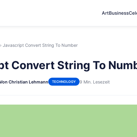
Art
Business
Cel
›
Javascript Convert String To Number
pt Convert String To Num
Von Christian Lehmann
9 Min. Lesezeit
TECHNOLOGY