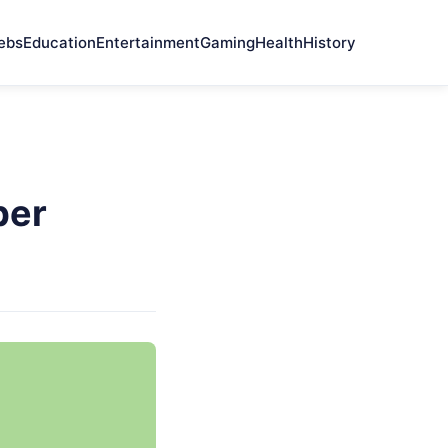
ebs
Education
Entertainment
Gaming
Health
History
ber