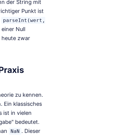
n der String mit
ichtiger Punkt ist
o
parseInt(wert,
einer Null
t heute zwar
Praxis
heorie zu kennen.
. Ein klassisches
 ist in vielen
ngabe" bedeutet.
 man
. Dieser
NaN