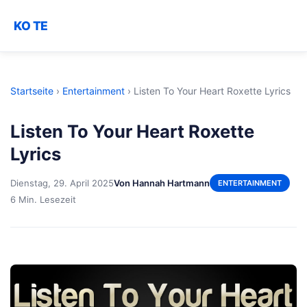
KO TE
Startseite
›
Entertainment
›
Listen To Your Heart Roxette Lyrics
Listen To Your Heart Roxette
Lyrics
Dienstag, 29. April 2025
Von Hannah Hartmann
ENTERTAINMENT
6 Min. Lesezeit