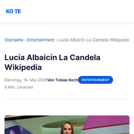
KO TE
Startseite
›
Entertainment
›
Lucía Albaicín La Candela Wikipedia
Lucía Albaicín La Candela
Wikipedia
Dienstag, 19. Mai 2026
Von Tobias Koch
ENTERTAINMENT
6 Min. Lesezeit