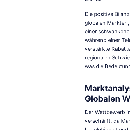
Die positive Bila
globalen Märkten,
einer schwankende
während einer Tel
verstärkte Rabatt
regionalen Schwier
was die Bedeutung 
Marktanaly
Globalen 
Der Wettbewerb im
verschärft, da Ma
Langlebigkeit und