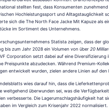
national stellten fest, dass Konsumenten zunehmend
ischen Hochleistungssport und Alltagstauglichkeit s
erte sich die The North Face Jacke Mit Kapuze als ei
Stücke im Sortiment des Unternehmens.
rschungsunternehmens Statista zeigen, dass der glo
ng bis zum Jahr 2028 ein Volumen von über
20 Millia
 VF Corporation setzt dabei auf eine Diversifizierung i
he Preispunkte abzudecken. Während Premium-Kollek
en entwickelt wurden, zielen andere Linien auf den
ndelsblatts wies darauf hin, dass die Lieferkettenpro
 weitgehend überwunden sei, was die Verfügbarkeit
en verbesserte. Die Lagerumschlagshäufigkeit hat si
en im Vergleich zum Krisenjahr 2022 normalisiert.