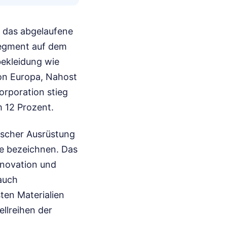
 das abgelaufene
Segment auf dem
ekleidung wie
ion Europa, Nahost
orporation stieg
 12 Prozent.
ischer Ausrüstung
e bezeichnen. Das
nnovation und
 auch
ten Materialien
llreihen der