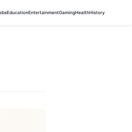
ebs
Education
Entertainment
Gaming
Health
History