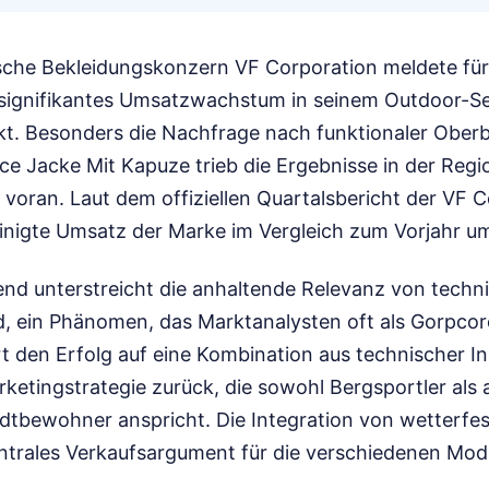
che Bekleidungskonzern VF Corporation meldete für
n signifikantes Umsatzwachstum in seinem Outdoor-
t. Besonders die Nachfrage nach funktionaler Oberb
ce Jacke Mit Kapuze trieb die Ergebnisse in der Reg
voran. Laut dem offiziellen Quartalsbericht der VF C
nigte Umsatz der Marke im Vergleich zum Vorjahr um
end unterstreicht die anhaltende Relevanz von techn
, ein Phänomen, das Marktanalysten oft als Gorpcor
 den Erfolg auf eine Kombination aus technischer I
rketingstrategie zurück, die sowohl Bergsportler als
dtbewohner anspricht. Die Integration von wetterfes
entrales Verkaufsargument für die verschiedenen Mode