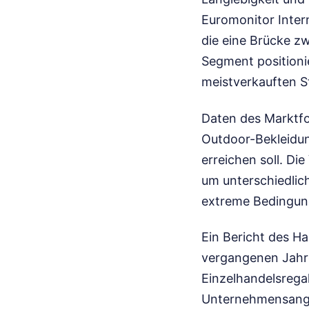
Euromonitor Inter
die eine Brücke zw
Segment positioni
meistverkauften 
Daten des Marktfo
Outdoor-Bekleidu
erreichen soll. Die
um unterschiedlic
extreme Bedingung
Ein Bericht des Ha
vergangenen Jahre
Einzelhandelsregal
Unternehmensangab