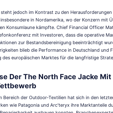
nz steht jedoch im Kontrast zu den Herausforderungen
 insbesondere in Nordamerika, wo der Konzern mit 
n Konsumlaune kämpfte. Chief Financial Officer Matt
efonkonferenz mit Investoren, dass die operative Ma
aktionen zur Bestandsbereinigung beeinträchtigt wurd
igkeiten blieb die Performance in Deutschland und Fr
des europäischen Marktes für die langfristige Strateg
se Der The North Face Jacke Mit
Wettbewerb
 Bereich der Outdoor-Textilien hat sich in den letz
rken wie Patagonia und Arc'teryx ihre Marktanteile d
 Reparierbarkeit ausbauen konnten. Branchenexpert