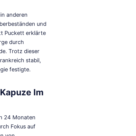
 in anderen
Überbeständen und
 Puckett erklärte
rge durch
e. Trotz dieser
ankreich stabil,
ie festigte.
 Kapuze Im
ten 24 Monaten
urch Fokus auf
en von