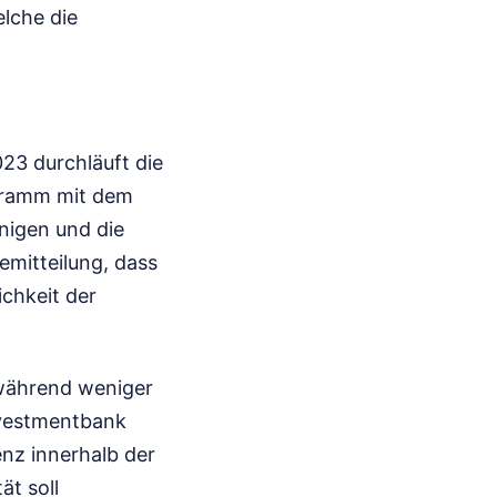
elche die
23 durchläuft die
gramm mit dem
nigen und die
emitteilung, dass
ichkeit der
, während weniger
Investmentbank
nz innerhalb der
t soll