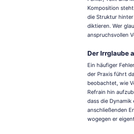
Komposition steht
die Struktur hinte
diktieren. Wer gla
anspruchsvollen Vo
Der Irrglaube 
Ein häufiger Fehle
der Praxis führt 
beobachtet, wie V
Refrain hin aufzu
dass die Dynamik 
anschließenden En
wogegen er eigentli