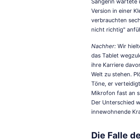
Sängerin wartete 
Version in einer K
verbrauchten sechs
nicht richtig" anfü
Nachher:
Wir hiel
das Tablet wegzul
ihre Karriere dav
Welt zu stehen. Pl
Töne, er verteidig
Mikrofon fast an 
Der Unterschied w
innewohnende Kra
Die Falle 