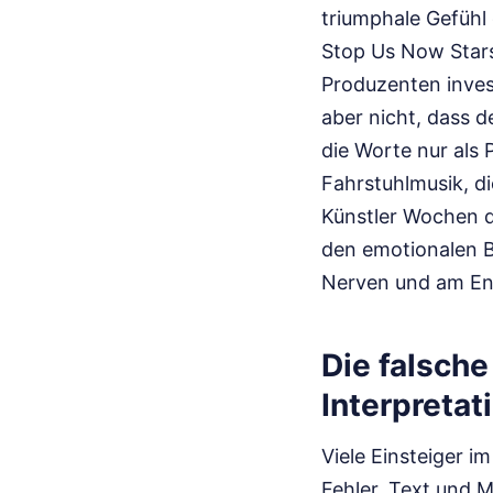
triumphale Gefühl 
Stop Us Now Starsh
Produzenten inves
aber nicht, dass d
die Worte nur als 
Fahrstuhlmusik, d
Künstler Wochen d
den emotionalen Bo
Nerven und am Ende
Die falsch
Interpretat
Viele Einsteiger 
Fehler, Text und M