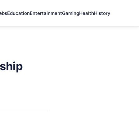
ebs
Education
Entertainment
Gaming
Health
History
ship