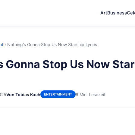
Art
Business
Cel
nt
›
Nothing's Gonna Stop Us Now Starship Lyrics
s Gonna Stop Us Now Star
025
Von Tobias Koch
6 Min. Lesezeit
ENTERTAINMENT