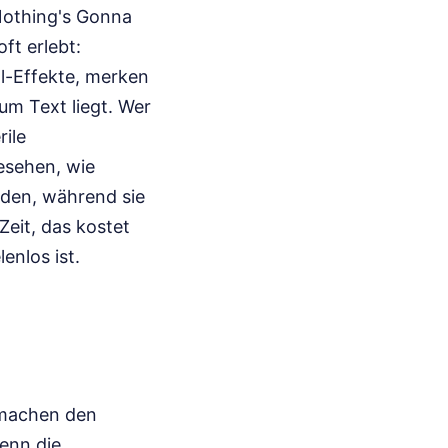
 Nothing's Gonna
ft erlebt:
l-Effekte, merken
um Text liegt. Wer
rile
esehen, wie
nden, während sie
Zeit, das kostet
enlos ist.
 machen den
wenn die