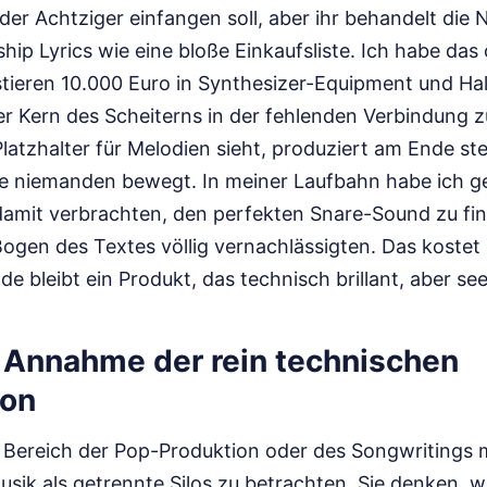
der Achtziger einfangen soll, aber ihr behandelt die
ip Lyrics wie eine bloße Einkaufsliste. Ich habe das o
tieren 10.000 Euro in Synthesizer-Equipment und Hal
er Kern des Scheiterns in der fehlenden Verbindung z
Platzhalter für Melodien sieht, produziert am Ende ste
ie niemanden bewegt. In meiner Laufbahn habe ich g
amit verbrachten, den perfekten Snare-Sound zu fi
gen des Textes völlig vernachlässigten. Das kostet 
 bleibt ein Produkt, das technisch brillant, aber seel
e Annahme der rein technischen
ion
im Bereich der Pop-Produktion oder des Songwritings
usik als getrennte Silos zu betrachten. Sie denken, 