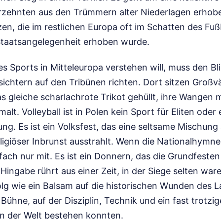
hrzehnten aus den Trümmern alter Niederlagen erhobe
en, die im restlichen Europa oft im Schatten des Fußb
Staatsangelegenheit erhoben wurde.
es Sports in Mitteleuropa verstehen will, muss den B
ichtern auf den Tribünen richten. Dort sitzen Großvä
as gleiche scharlachrote Trikot gehüllt, ihre Wangen 
lt. Volleyball ist in Polen kein Sport für Eliten oder
ung. Es ist ein Volksfest, das eine seltsame Mischung 
igiöser Inbrunst ausstrahlt. Wenn die Nationalhymne 
fach nur mit. Es ist ein Donnern, das die Grundfesten
 Hingabe rührt aus einer Zeit, in der Siege selten war
olg wie ein Balsam auf die historischen Wunden des L
e Bühne, auf der Disziplin, Technik und ein fast trotzi
n der Welt bestehen konnten.