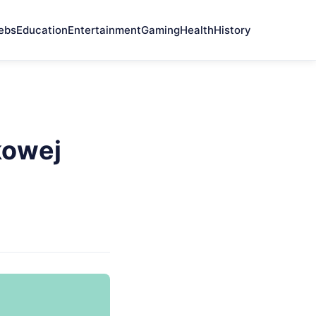
ebs
Education
Entertainment
Gaming
Health
History
kowej