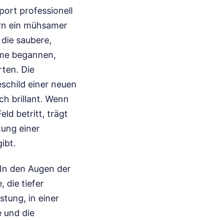
ort professionell
dern ein mühsamer
die saubere,
teme begannen,
rten. Die
schild einer neuen
ch brillant. Wenn
ld betritt, trägt
tung einer
ibt.
In den Augen der
 die tiefer
stung, in einer
e und die