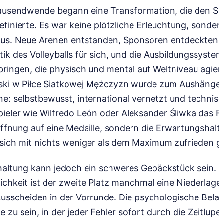
tausendwende begann eine Transformation, die den Sp
definierte. Es war keine plötzliche Erleuchtung, son
us. Neue Arenen entstanden, Sponsoren entdeckten 
ik des Volleyballs für sich, und die Ausbildungssys
ringen, die physisch und mental auf Weltniveau agie
ski w Piłce Siatkowej Mężczyzn wurde zum Aushänge
: selbstbewusst, international vernetzt und technis
pieler wie Wilfredo León oder Aleksander Śliwka das Fe
offnung auf eine Medaille, sondern die Erwartungshal
sich mit nichts weniger als dem Maximum zufrieden g
altung kann jedoch ein schweres Gepäckstück sein. 
ichkeit ist der zweite Platz manchmal eine Niederlage,
Ausscheiden in der Vorrunde. Die psychologische Bela
e zu sein, in der jeder Fehler sofort durch die Zeitlup