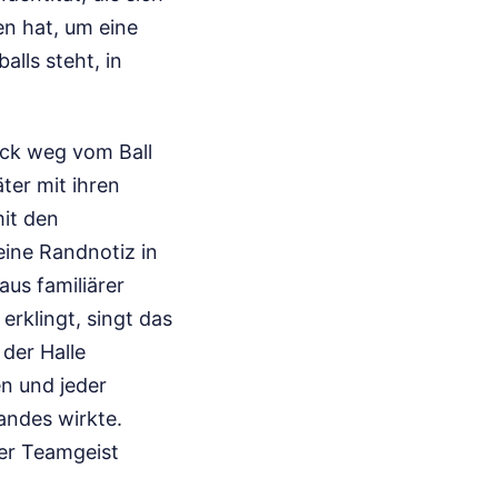
n hat, um eine
alls steht, in
lick weg vom Ball
ter mit ihren
mit den
 eine Randnotiz in
aus familiärer
erklingt, singt das
 der Halle
en und jeder
andes wirkte.
ger Teamgeist