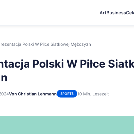
Art
Business
Cel
rezentacja Polski W Piłce Siatkowej Mężczyzn
tacja Polski W Piłce Siat
zn
 2024
Von Christian Lehmann
10 Min. Lesezeit
SPORTS