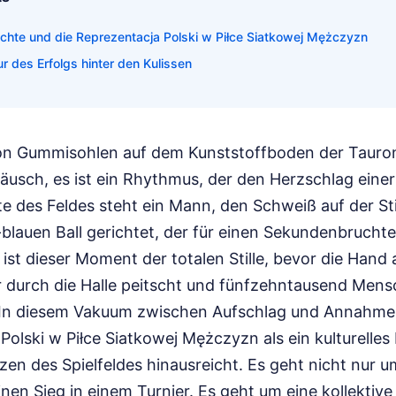
ichte und die Reprezentacja Polski w Piłce Siatkowej Mężczyzn
ur des Erfolgs hinter den Kulissen
on Gummisohlen auf dem Kunststoffboden der Tauron
räusch, es ist ein Rhythmus, der den Herzschlag eine
tte des Feldes steht ein Mann, den Schweiß auf der St
-blauen Ball gerichtet, der für einen Sekundenbruchtei
 ist dieser Moment der totalen Stille, bevor die Hand
 der durch die Halle peitscht und fünfzehntausend Mens
. In diesem Vakuum zwischen Aufschlag und Annahme 
Polski w Piłce Siatkowej Mężczyzn als ein kulturelle
zen des Spielfeldes hinausreicht. Es geht nicht nur u
nen Sieg in einem Turnier. Es geht um eine kollektive I