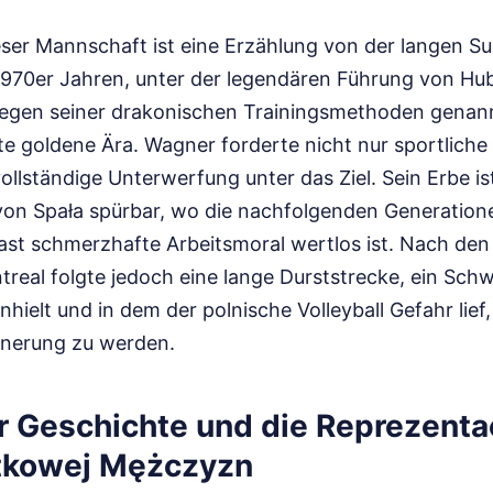
eser Mannschaft ist eine Erzählung von der langen S
1970er Jahren, unter der legendären Führung von H
wegen seiner drakonischen Trainingsmethoden genann
te goldene Ära. Wagner forderte nicht nur sportliche
vollständige Unterwerfung unter das Ziel. Sein Erbe is
von Spała spürbar, wo die nachfolgenden Generatione
fast schmerzhafte Arbeitsmoral wertlos ist. Nach den
eal folgte jedoch eine lange Durststrecke, ein Schw
hielt und in dem der polnische Volleyball Gefahr lief,
nnerung zu werden.
r Geschichte und die Reprezentac
atkowej Mężczyzn