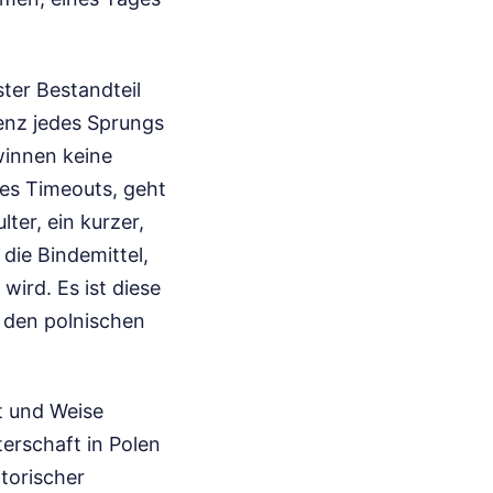
ter Bestandteil
ienz jedes Sprungs
winnen keine
es Timeouts, geht
ter, ein kurzer,
 die Bindemittel,
ird. Es ist diese
e den polnischen
rt und Weise
terschaft in Polen
atorischer