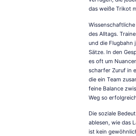
das weiße Trikot m
Wissenschaftliche
des Alltags. Train
und die Flugbahn 
Sätze. In den Ges
es oft um Nuancen 
scharfer Zuruf in 
die ein Team zusa
feine Balance zwi
Weg so erfolgreic
Die soziale Bedeut
ablesen, wie das L
ist kein gewöhnlic