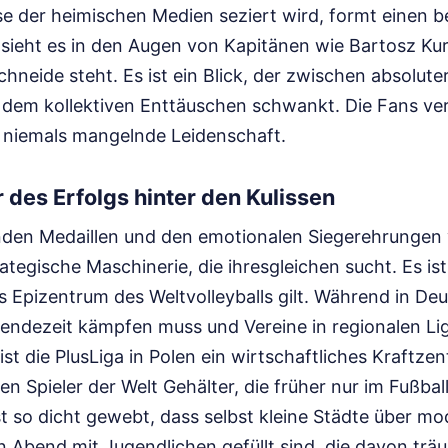
e der heimischen Medien seziert wird, formt einen 
 sieht es in den Augen von Kapitänen wie Bartosz Kur
hneide steht. Es ist ein Blick, der zwischen absolut
 dem kollektiven Enttäuschen schwankt. Die Fans ver
n niemals mangelnde Leidenschaft.
r des Erfolgs hinter den Kulissen
rnden Medaillen und den emotionalen Siegerehrungen v
ategische Maschinerie, die ihresgleichen sucht. Es ist
s Epizentrum des Weltvolleyballs gilt. Während in De
 Sendezeit kämpfen muss und Vereine in regionalen L
ist die PlusLiga in Polen ein wirtschaftliches Kraftzen
en Spieler der Welt Gehälter, die früher nur im Fußba
ist so dicht gewebt, dass selbst kleine Städte über m
n Abend mit Jugendlichen gefüllt sind, die davon trä