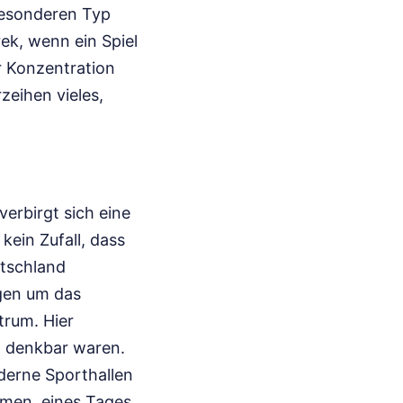
besonderen Typ
ek, wenn ein Spiel
er Konzentration
zeihen vieles,
erbirgt sich eine
 kein Zufall, dass
utschland
igen um das
trum. Hier
ll denkbar waren.
oderne Sporthallen
umen, eines Tages