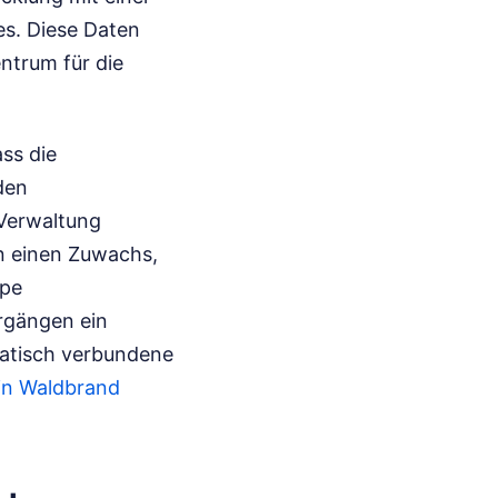
s. Diese Daten
ntrum für die
ss die
den
 Verwaltung
en einen Zuwachs,
ppe
hrgängen ein
atisch verbundene
in Waldbrand