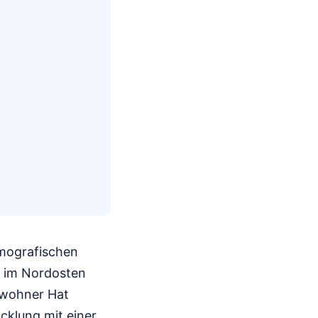
emografischen
r im Nordosten
inwohner Hat
cklung mit einer