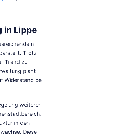
 in Lippe
ausreichendem
rstellt. Trotz
er Trend zu
rwaltung plant
f Widerstand bei
egelung weiterer
nenstadtbereich.
uktur in den
twachse. Diese