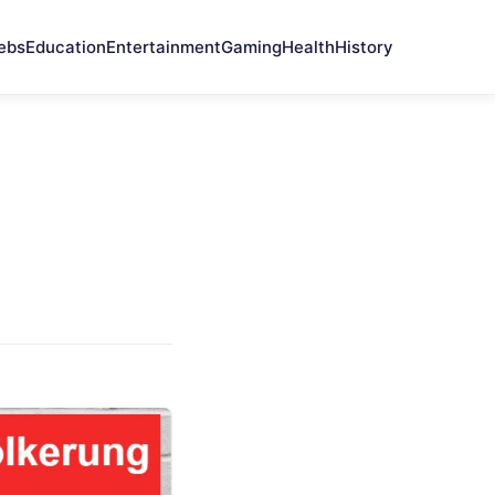
ebs
Education
Entertainment
Gaming
Health
History