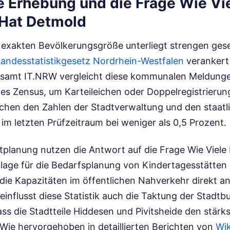
e Erhebung und die Frage Wie Vi
Hat Detmold
r exakten Bevölkerungsgröße unterliegt strengen ges
andesstatistikgesetz Nordrhein-Westfalen
verankert 
esamt IT.NRW vergleicht diese kommunalen Meldunge
es Zensus, um Karteileichen oder Doppelregistrierun
schen den Zahlen der Stadtverwaltung und den staatl
m letzten Prüfzeitraum bei weniger als 0,5 Prozent.
tplanung nutzen die Antwort auf die Frage Wie Viele
lage für die Bedarfsplanung von Kindertagesstätten
die Kapazitäten im öffentlichen Nahverkehr direkt a
einflusst diese Statistik auch die Taktung der Stadtbu
ss die Stadtteile Hiddesen und Pivitsheide den stär
Wie hervorgehoben in detaillierten Berichten von
Wik