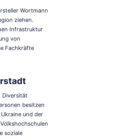
ersteller Wortmann
egion ziehen.
en Infrastruktur
rung von
ge Fachkräfte
urstadt
Diversität
ersonen besitzen
 Ukraine und der
ie Volkshochschulen
e soziale