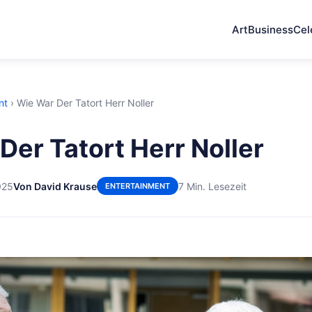
Art
Business
Cel
nt
›
Wie War Der Tatort Herr Noller
Der Tatort Herr Noller
025
Von David Krause
7 Min. Lesezeit
ENTERTAINMENT