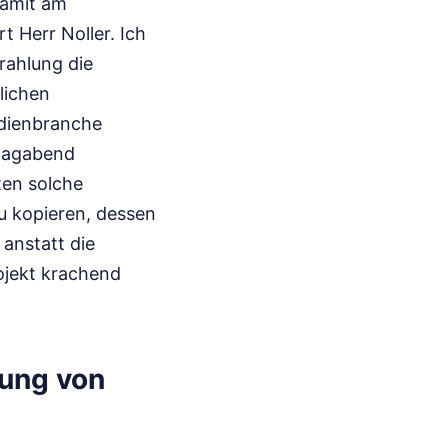
damit am
 Herr Noller. Ich
rahlung die
lichen
edienbranche
ntagabend
ten solche
zu kopieren, dessen
 anstatt die
rojekt krachend
tung von