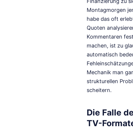
Finanzierung zu s
Montagmorgen jeman
habe das oft erle
Quoten analysiere
Kommentaren festz
machen, ist zu gl
automatisch bedeu
Fehleinschätzungen
Mechanik man gar n
strukturellen Prob
scheitern.
Die Falle d
TV-Format