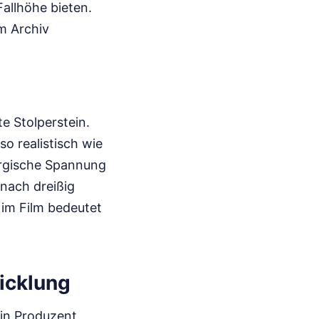
Fallhöhe bieten.
m Archiv
te Stolperstein.
so realistisch wie
urgische Spannung
 nach dreißig
t im Film bedeutet
icklung
Ein Produzent