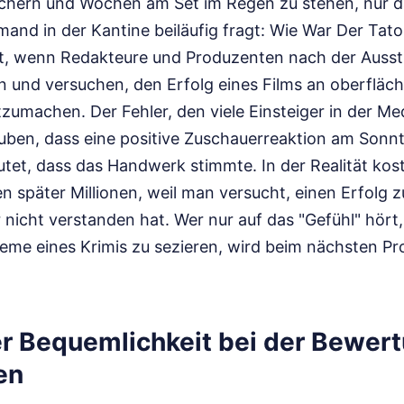
ichern und Wochen am Set im Regen zu stehen, nur 
d in der Kantine beiläufig fragt: Wie War Der Tatort
bt, wenn Redakteure und Produzenten nach der Ausst
n und versuchen, den Erfolg eines Films an oberfläch
umachen. Der Fehler, den viele Einsteiger in der M
auben, dass eine positive Zuschauerreaktion am Son
tet, dass das Handwerk stimmte. In der Realität kos
 später Millionen, weil man versucht, einen Erfolg 
icht verstanden hat. Wer nur auf das "Gefühl" hört,
leme eines Krimis zu sezieren, wird beim nächsten P
er Bequemlichkeit bei der Bewer
en