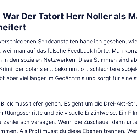
War Der Tatort Herr Noller als M
heitert
i verschiedenen Sendeanstalten habe ich gesehen, wi
 weil man auf das falsche Feedback hörte. Man konze
n in den sozialen Netzwerken. Diese Stimmen sind ab
 Krimi, der polarisiert, bekommt oft schlechtere subje
t aber viel länger im Gedächtnis und sorgt für eine s
 Blick muss tiefer gehen. Es geht um die Drei-Akt-Stru
rmittlungsschritte und die visuelle Erzählweise. Ein Fil
r erzählerisch versagen. Wenn die Zuschauer dann urte
mmen. Als Profi musst du diese Ebenen trennen. Wer 