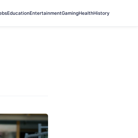
ebs
Education
Entertainment
Gaming
Health
History