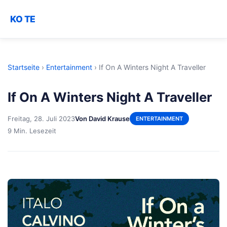
KO TE
Startseite
›
Entertainment
›
If On A Winters Night A Traveller
If On A Winters Night A Traveller
Freitag, 28. Juli 2023
Von David Krause
ENTERTAINMENT
9 Min. Lesezeit