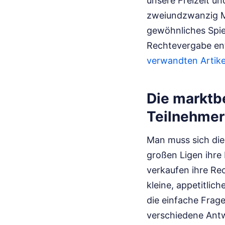
unsere Freizeit un
zweiundzwanzig Mä
gewöhnliches Spiel;
Rechtevergabe en
verwandten Artike
Die marktb
Teilnehmer
Man muss sich die
großen Ligen ihre 
verkaufen ihre Rec
kleine, appetitlic
die einfache Frag
verschiedene Antw