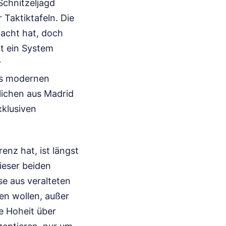
Schnitzeljagd
 Taktiktafeln. Die
macht hat, doch
at ein System
r
es modernen
lichen aus Madrid
xklusiven
enz hat, ist längst
ieser beiden
se aus veralteten
en wollen, außer
ie Hoheit über