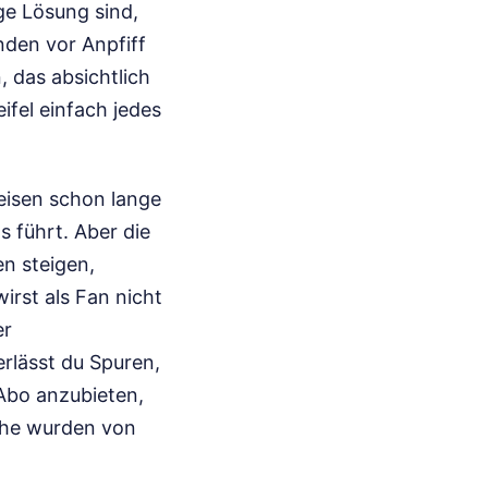
ge Lösung sind,
nden vor Anpfiff
, das absichtlich
fel einfach jedes
eisen schon lange
 führt. Aber die
n steigen,
wirst als Fan nicht
er
erlässt du Spuren,
Abo anzubieten,
che wurden von