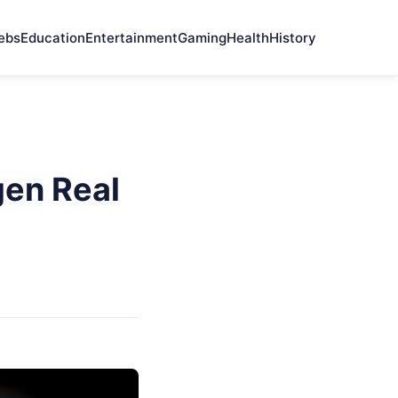
ebs
Education
Entertainment
Gaming
Health
History
gen Real