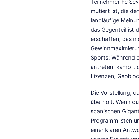
Teilnehmer Fc Sevi
mutiert ist, die d
landläufige Meinun
das Gegenteil ist 
erschaffen, das n
Gewinnmaximierun
Sports: Während d
antreten, kämpft 
Lizenzen, Geobloc
Die Vorstellung, d
überholt. Wenn du 
spanischen Gigante
Programmlisten un
einer klaren Antwo