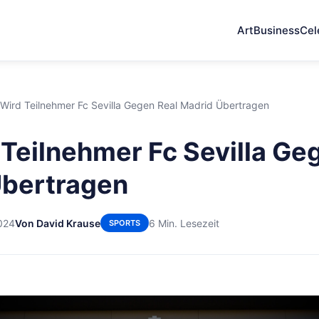
Art
Business
Cel
Wird Teilnehmer Fc Sevilla Gegen Real Madrid Übertragen
Teilnehmer Fc Sevilla Ge
Übertragen
024
Von David Krause
6 Min. Lesezeit
SPORTS