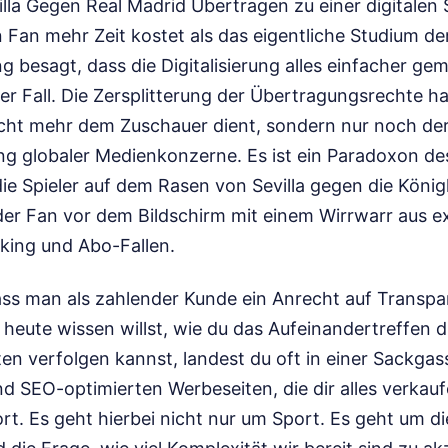
lla Gegen Real Madrid Übertragen zu einer digitalen 
en Fan mehr Zeit kostet als das eigentliche Studium der
g besagt, dass die Digitalisierung alles einfacher ge
der Fall. Die Zersplitterung der Übertragungsrechte h
icht mehr dem Zuschauer dient, sondern nur noch de
g globaler Medienkonzerne. Es ist ein Paradoxon d
ie Spieler auf dem Rasen von Sevilla gegen die König
der Fan vor dem Bildschirm mit einem Wirrwarr aus e
king und Abo-Fallen.
ass man als zahlender Kunde ein Anrecht auf Transpar
heute wissen willst, wie du das Aufeinandertreffen d
n verfolgen kannst, landest du oft in einer Sackgas
d SEO-optimierten Werbeseiten, die dir alles verkauf
rt. Es geht hierbei nicht nur um Sport. Es geht um d