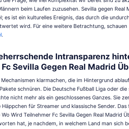
d die Frage, wie viel Komplexität wir bereit sind zu a
nnern beim Laufen zuzusehen. Sevilla gegen Real Ma
 es ist ein kulturelles Ereignis, das durch die undurc
twertet wird.
Für eine weitere Betrachtung, schauen 
l
.
eherrschende Intransparenz hint
 Fc Sevilla Gegen Real Madrid Ü
 Mechanismen klarmachen, die im Hintergrund ablau
Pakete schnüren. Die Deutsche Fußball Liga oder die
hte nicht mehr als ein geschlossenes Ganzes. Sie zer
he Häppchen für Streamer und klassische Sender. Das 
e Wo Wird Teilnehmer Fc Sevilla Gegen Real Madrid Üb
orten hat, je nachdem, in welchem Land man sich b