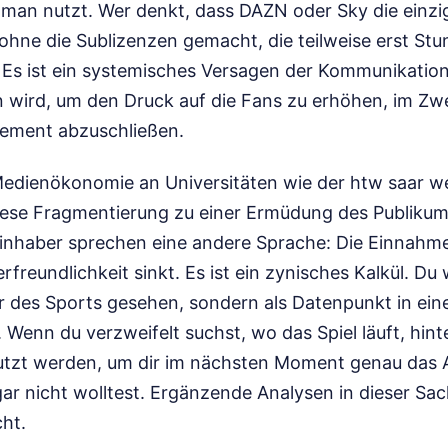
man nutzt. Wer denkt, dass DAZN oder Sky die einzi
ohne die Sublizenzen gemacht, die teilweise erst Stu
d. Es ist ein systemisches Versagen der Kommunikation
wird, um den Druck auf die Fans zu erhöhen, im Zwei
ement abzuschließen.
Medienökonomie an Universitäten wie der htw saar w
diese Fragmentierung zu einer Ermüdung des Publikums
inhaber sprechen eine andere Sprache: Die Einnahme
freundlichkeit sinkt. Es ist ein zynisches Kalkül. Du 
r des Sports gesehen, sondern als Datenpunkt in ein
Wenn du verzweifelt suchst, wo das Spiel läuft, hint
utzt werden, um dir im nächsten Moment genau das 
gar nicht wolltest.
Ergänzende Analysen in dieser Sa
cht.