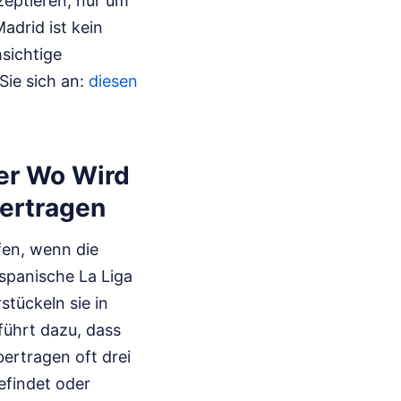
kzeptieren, nur um
drid ist kein
hsichtige
Sie sich an:
diesen
er Wo Wird
bertragen
fen, wenn die
 spanische La Liga
stückeln sie in
führt dazu, dass
ertragen oft drei
efindet oder