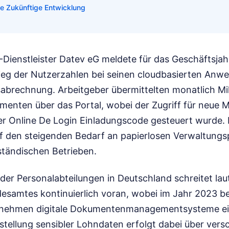
ie Zukünftige Entwicklung
-Dienstleister Datev eG meldete für das Geschäftsja
tieg der Nutzerzahlen bei seinen cloudbasierten An
abrechnung. Arbeitgeber übermittelten monatlich Mi
nten über das Portal, wobei der Zugriff für neue Mi
 Online De Login Einladungscode gesteuert wurde.
uf den steigenden Bedarf an papierlosen Verwaltungs
ständischen Betrieben.
g der Personalabteilungen in Deutschland schreitet l
desamtes kontinuierlich voran, wobei im Jahr 2023 be
rnehmen digitale Dokumentenmanagementsysteme ei
stellung sensibler Lohndaten erfolgt dabei über versc