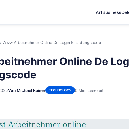
Art
Business
Cel
›
Www Arbeitnehmer Online De Login Einladungscode
eitnehmer Online De Log
ngscode
2025
Von Michael Kaiser
6 Min. Lesezeit
TECHNOLOGY