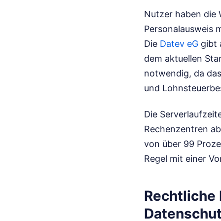
Nutzer haben die 
Personalausweis m
Die
Datev eG
gibt 
dem aktuellen Sta
notwendig, da da
und Lohnsteuerbes
Die Serverlaufzei
Rechenzentren abg
von über 99 Proze
Regel mit einer Vo
Rechtlich
Datenschut