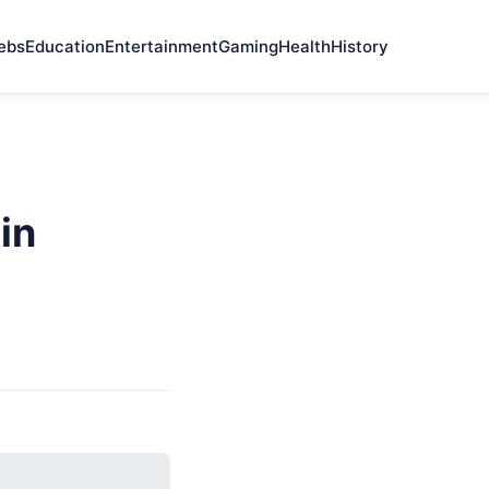
ebs
Education
Entertainment
Gaming
Health
History
in