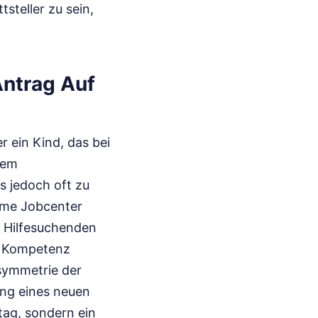
tsteller zu sein,
Antrag Auf
r ein Kind, das bei
dem
is jedoch oft zu
ahme Jobcenter
em Hilfesuchenden
e Kompetenz
Asymmetrie der
ung eines neuen
tag, sondern ein