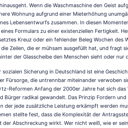
inausgeht. Wenn die Waschmaschine den Geist aufg
inere Wohnung aufgrund einer Mieterhöhung unumgäng
k eines Lebensentwurfs zusammen. In diesen Momente
 eines Formulars zu einer existenziellen Fertigkeit. H
esetztes Kreuz oder ein fehlender Beleg Wochen des
 die Zeilen, die er mühsam ausgefüllt hat, und fragt si
hinter der Glasscheibe den Menschen sieht oder nur
 sozialen Sicherung in Deutschland ist eine Geschich
er Fürsorge, die untrennbar miteinander verwoben sin
rtz-Reformen Anfang der 2000er Jahre hat sich das 
d Bürger radikal gewandelt. Das Prinzip Fordern und
in der jede zusätzliche Leistung erkämpft werden mus
emen stellte fest, dass die Komplexität der Antragsste
t der Abschreckung wirkt. Wer nicht weiß, wie er se