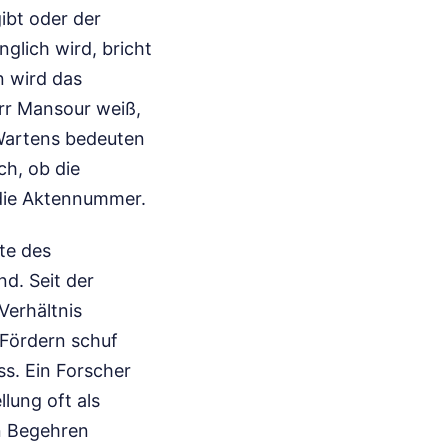
ibt oder der
lich wird, bricht
n wird das
err Mansour weiß,
 Wartens bedeuten
ch, ob die
 die Aktennummer.
te des
d. Seit der
Verhältnis
 Fördern schuf
s. Ein Forscher
llung oft als
in Begehren