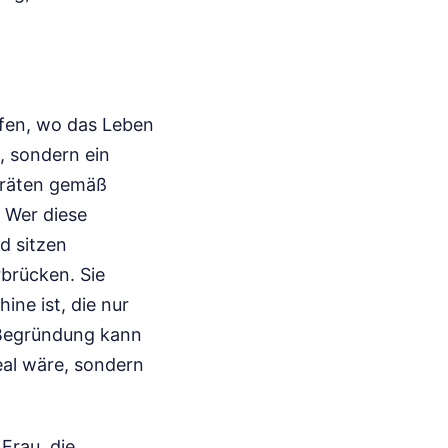
affen, wo das Leben
d, sondern ein
geräten gemäß
 Wer diese
d sitzen
rbrücken. Sie
ne ist, die nur
r Begründung kann
eal wäre, sondern
Frau, die