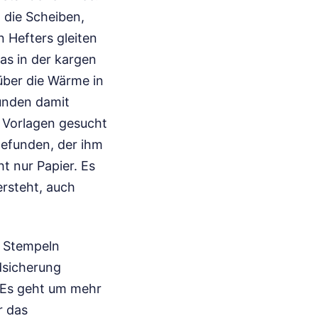
 die Scheiben,
 Hefters gleiten
as in der kargen
über die Wärme in
tunden damit
h Vorlagen gesucht
gefunden, der ihm
t nur Papier. Es
ersteht, auch
d Stempeln
dsicherung
. Es geht um mehr
r das