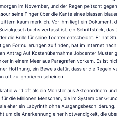
agmorgen im November, und der Regen peitscht gegen
our seine Finger über die Kante eines blassen blauen
 zittern kaum merklich. Vor ihm liegt ein Dokument, d
zialgesetzbuchs verfasst ist, ein Schriftstück, das 
r die Brille für seine Tochter entscheidet. Er hat S
htigen Formulierungen zu finden, hat im Internet nac
inen Antrag Auf Kostenübernahme Jobcenter Muster 
ker in einem Meer aus Paragrafen vorkam. Es ist nich
seiner Hoffnung, ein Beweis dafür, dass er die Regeln v
n oft zu ignorieren scheinen.
kratie wird oft als ein Monster aus Aktenordnern un
 für die Millionen Menschen, die im System der Grun
t sie eher ein Labyrinth ohne Ausgangsbeschilderung
geht um die Anerkennung einer Notwendigkeit, die übe