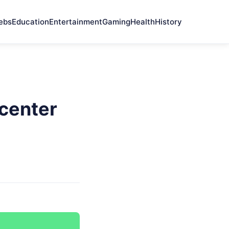
ebs
Education
Entertainment
Gaming
Health
History
center