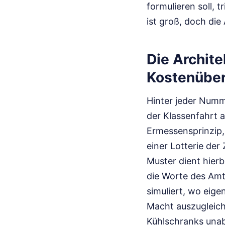
formulieren soll, t
ist groß, doch die
Die Archit
Kostenübe
Hinter jeder Numme
der Klassenfahrt 
Ermessensprinzip, w
einer Lotterie de
Muster dient hierb
die Worte des Amt
simuliert, wo eige
Macht auszugleich
Kühlschranks unabw