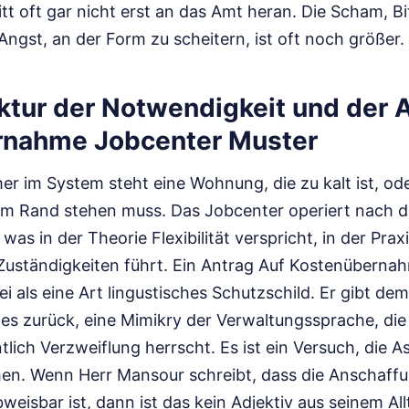
ritt oft gar nicht erst an das Amt heran. Die Scham, Bit
 Angst, an der Form zu scheitern, ist oft noch größer.
ektur der Notwendigkeit und der 
rnahme Jobcenter Muster
r im System steht eine Wohnung, die zu kalt ist, ode
am Rand stehen muss. Das Jobcenter operiert nach 
as in der Theorie Flexibilität verspricht, in der Prax
r Zuständigkeiten führt. Ein Antrag Auf Kostenübern
ei als eine Art lingustisches Schutzschild. Er gibt d
es zurück, eine Mimikry der Verwaltungssprache, di
ntlich Verzweiflung herrscht. Es ist ein Versuch, die 
en. Wenn Herr Mansour schreibt, dass die Anschaff
eisbar ist, dann ist das kein Adjektiv aus seinem All