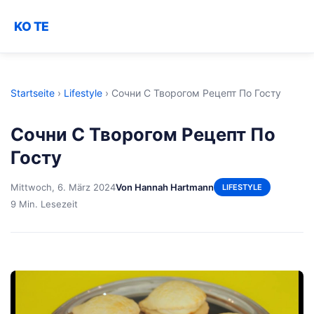
KO TE
Startseite
›
Lifestyle
›
Сочни С Творогом Рецепт По Госту
Сочни С Творогом Рецепт По
Госту
Mittwoch, 6. März 2024
Von Hannah Hartmann
LIFESTYLE
9 Min. Lesezeit