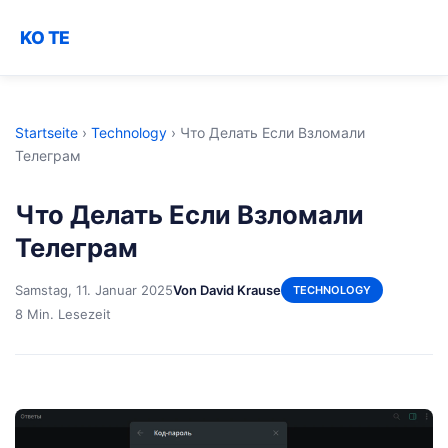
KO TE
Startseite
›
Technology
›
Что Делать Если Взломали
Телеграм
Что Делать Если Взломали
Телеграм
Samstag, 11. Januar 2025
Von David Krause
TECHNOLOGY
8 Min. Lesezeit