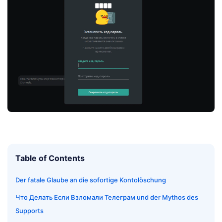
Table of Contents
Der fatale Glaube an die sofortige Kontolöschung
Что Делать Если Взломали Телеграм und der Mythos des
Supports