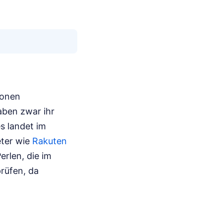
ionen
aben zwar ihr
s landet im
eter wie
Rakuten
erlen, die im
prüfen, da