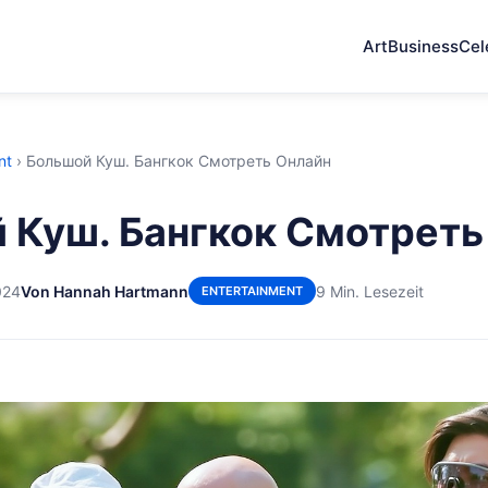
Art
Business
Cel
nt
›
Большой Куш. Бангкок Смотреть Онлайн
 Куш. Бангкок Смотреть
024
Von Hannah Hartmann
9 Min. Lesezeit
ENTERTAINMENT