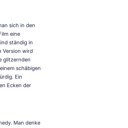
man sich in den
Film eine
ind ständig in
n Version wird
e glitzernden
 einem schäbigen
ürdig. Ein
len Ecken der
omedy. Man denke