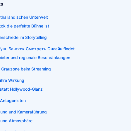
ts
 thailändischen Unterwelt
k die perfekte Bühne ist
terschiede im Storytelling
уш. Бангкок Смотреть Онлайн findet
ieter und regionale Beschränkungen
he Grauzone beim Streaming
ihre Wirkung
 statt Hollywood-Glanz
 Antagonisten
zung und Kameraführung
 und Atmosphäre