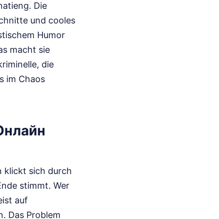
natieng. Die
chnitte und cooles
listischem Humor
as macht sie
riminelle, die
es im Chaos
Онлайн
 klickt sich durch
 Ende stimmt. Wer
ist auf
en. Das Problem