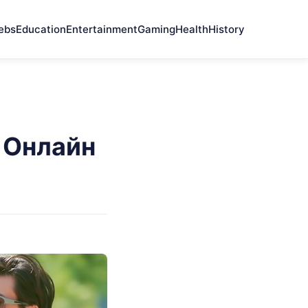
ebs
Education
Entertainment
Gaming
Health
History
 Онлайн