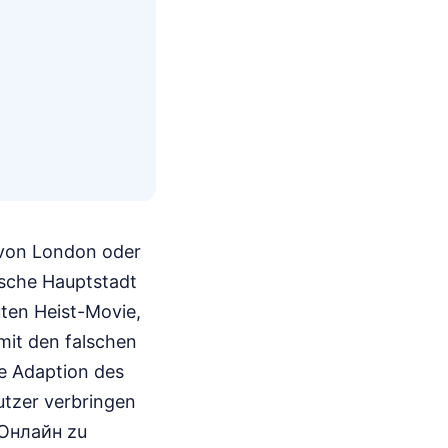
 von London oder
ische Hauptstadt
uten Heist-Movie,
 mit den falschen
he Adaption des
utzer verbringen
 Онлайн zu