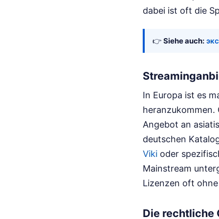
dabei ist oft die 
👉
Siehe auch:
экс
Streaminganbi
In Europa ist es 
heranzukommen. Gr
Angebot an asiatis
deutschen Katalog
Viki
oder spezifisc
Mainstream unterge
Lizenzen oft ohn
Die rechtlich