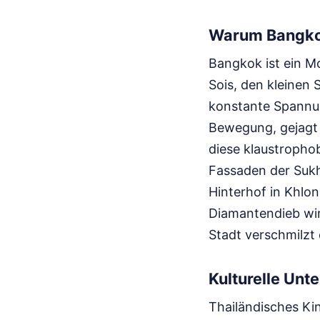
Warum Bangkok
Bangkok ist ein Mo
Sois, den kleinen 
konstante Spannun
Bewegung, gejagt v
diese klaustropho
Fassaden der Suk
Hinterhof in Khlon
Diamantendieb wir
Stadt verschmilzt
Kulturelle Unt
Thailändisches Ki