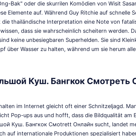
Ong-Bak" oder die skurrilen Komödien von Wisit Sasa
ese Elemente auf. Während Guy Ritchie auf schnelle S
t die thailändische Interpretation eine Note von fata
 wissen, dass sie wahrscheinlich scheitern werden. D
sind keine unbesiegbaren Superhelden. Sie sind Kleink
pf über Wasser zu halten, während um sie herum all
льшой Куш. Бангкок Смотреть 
alten im Internet gleicht oft einer Schnitzeljagd. Man
icht Pop-ups aus und hofft, dass die Bildqualität am
шой Куш. Бангкок Смоtrett Онлайн sucht, landet me
ich auf internationale Produktionen spezialisiert hab