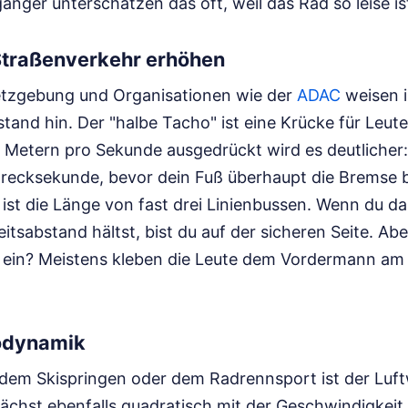
nger unterschätzen das oft, weil das Rad so leise is
 Straßenverkehr erhöhen
etzgebung und Organisationen wie der
ADAC
weisen 
tand hin. Der "halbe Tacho" ist eine Krücke für Leute,
n Metern pro Sekunde ausgedrückt wird es deutlicher
chrecksekunde, bevor dein Fuß überhaupt die Bremse b
 ist die Länge von fast drei Linienbussen. Wenn du d
tsabstand hältst, bist du auf der sicheren Seite. Abe
n ein? Meistens kleben die Leute dem Vordermann am 
odynamik
 dem Skispringen oder dem Radrennsport ist der Luf
ächst ebenfalls quadratisch mit der Geschwindigkeit.