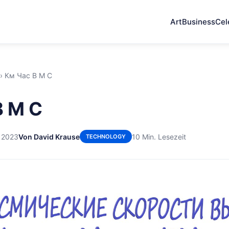
Art
Business
Cel
›
Км Час В М С
В М С
t 2023
Von David Krause
10 Min. Lesezeit
TECHNOLOGY