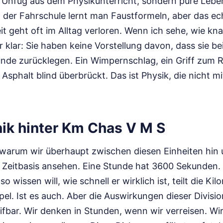
r Unfug aus dem Physikunterricht, sondern pure Lebe
n der Fahrschule lernt man Faustformeln, aber das ec
it geht oft im Alltag verloren. Wenn ich sehe, wie k
r klar: Sie haben keine Vorstellung davon, dass sie b
nde zurücklegen. Ein Wimpernschlag, ein Griff zum 
 Asphalt blind überbrückt. Das ist Physik, die nicht m
ik hinter Km Chas V M S
warum wir überhaupt zwischen diesen Einheiten hin 
 Zeitbasis ansehen. Eine Stunde hat 3600 Sekunden. 
o wissen will, wie schnell er wirklich ist, teilt die Ki
mpel. Ist es auch. Aber die Auswirkungen dieser Divisio
fbar. Wir denken in Stunden, wenn wir verreisen. Wi