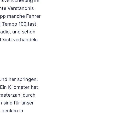
nsversicherung im
hte Verständnis
napp manche Fahrer
ei Tempo 100 fast
Radio, und schon
it sich verhandeln
und her springen,
Ein Kilometer hat
lometerzahl durch
n sind für unser
r denken in