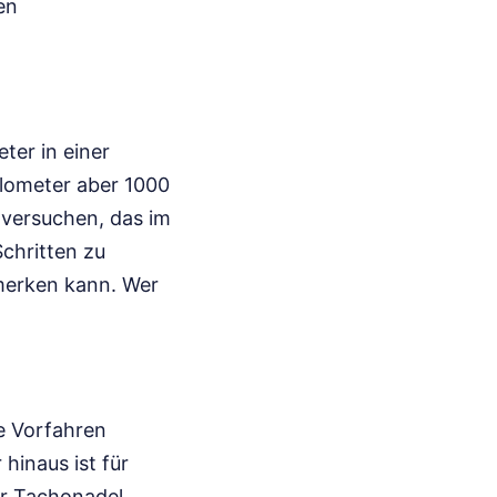
en
ter in einer
ilometer aber 1000
 versuchen, das im
Schritten zu
 merken kann. Wer
e Vorfahren
hinaus ist für
er Tachonadel.