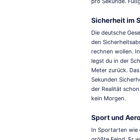
pro Sekunde. Fußgä
Sicherheit im
Die deutsche Ges
den Sicherheitsabs
rechnen wollen. I
legst du in der S
Meter zurück. Das
Sekunden Sicherhei
der Realität scho
kein Morgen.
Sport und Aer
In Sportarten wie
größte Feind. Er w