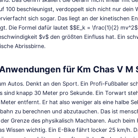
f 100 beschleunigst, verdoppelt sich nicht nur dein
ierfacht sich sogar. Das liegt an der kinetischen En
gt. Die Formel dafür lautet $$E_k = \frac{1}{2} mv^2$
Geschwindigkeit $v$ den größten Einfluss hat. Ein sc
tische Abrissbirne.
 Anwendungen für Km Chas V M S
um Autos. Denkt an den Sport. Ein Profi-Fußballer sch
s sind knapp 30 Meter pro Sekunde. Ein Torwart ste
Meter entfernt. Er hat also weniger als eine halbe S
ugbahn zu berechnen und abzutauchen. Das ist mensc
 der Grenze des physikalisch Machbaren. Auch beim
as Wissen wichtig. Ein E-Bike fährt locker 25 km/h. D