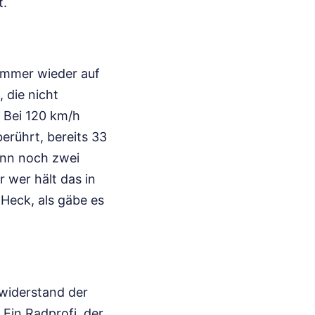
t.
immer wieder auf
 die nicht
: Bei 120 km/h
erührt, bereits 33
ann noch zwei
r wer hält das in
Heck, als gäbe es
twiderstand der
 Ein Radprofi, der