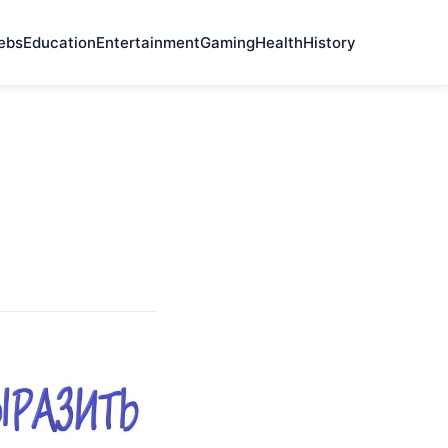
ebs
Education
Entertainment
Gaming
Health
History