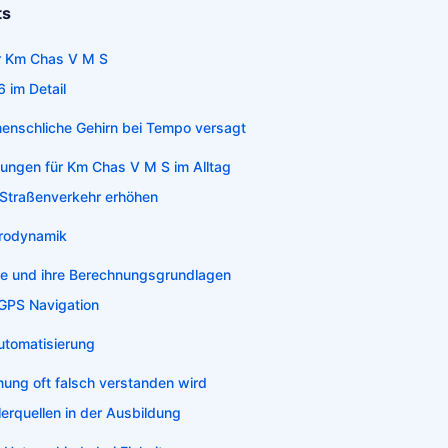
ts
er Km Chas V M S
6 im Detail
nschliche Gehirn bei Tempo versagt
ungen für Km Chas V M S im Alltag
m Straßenverkehr erhöhen
erodynamik
e und ihre Berechnungsgrundlagen
 GPS Navigation
Automatisierung
ng oft falsch verstanden wird
erquellen in der Ausbildung