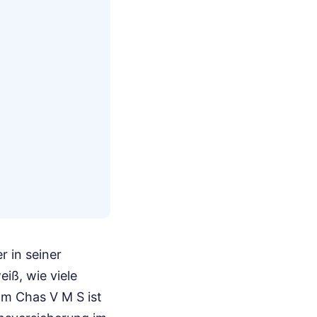
r in seiner
iß, wie viele
Km Chas V M S ist