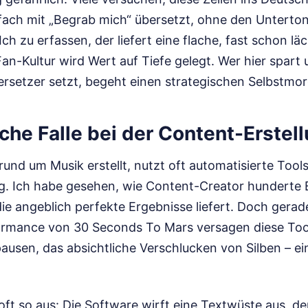
fach mit „Begrab mich“ übersetzt, ohne den Unterto
ch zu erfassen, der liefert eine flache, fast schon lä
an-Kultur wird Wert auf Tiefe gelegt. Wer hier spart 
ersetzer setzt, begeht einen strategischen Selbstmor
che Falle bei der Content-Erstel
rund um Musik erstellt, nutzt oft automatisierte Tools
ung. Ich habe gesehen, wie Content-Creator hunderte 
die angeblich perfekte Ergebnisse liefert. Doch gerad
rmance von 30 Seconds To Mars versagen diese Tool
ausen, das absichtliche Verschlucken von Silben – ei
oft so aus: Die Software wirft eine Textwüste aus, der