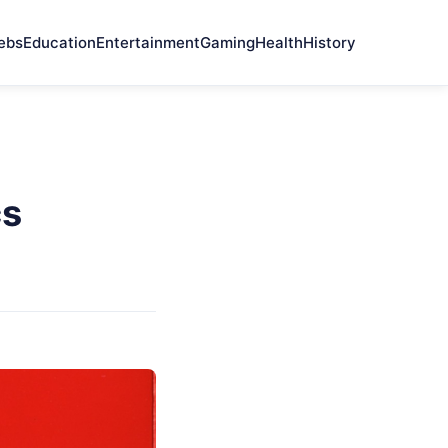
ebs
Education
Entertainment
Gaming
Health
History
cs