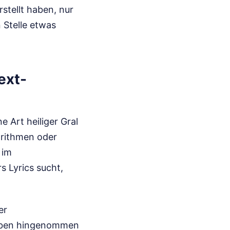
stellt haben, nur
 Stelle etwas
ext-
 Art heiliger Gral
orithmen oder
 im
 Lyrics sucht,
er
geben hingenommen