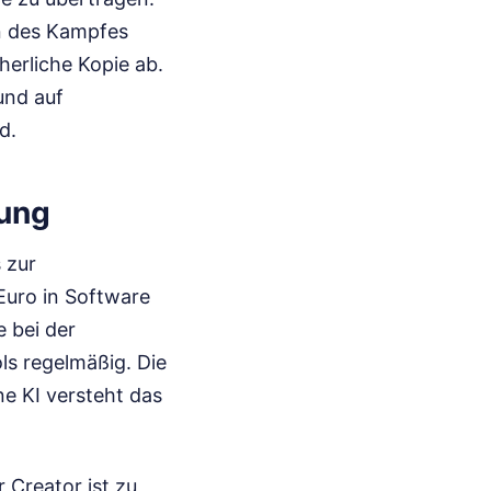
n des Kampfes
cherliche Kopie ab.
und auf
d.
lung
 zur
Euro in Software
e bei der
s regelmäßig. Die
ne KI versteht das
 Creator ist zu