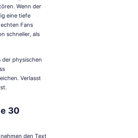
tören. Wenn der
g eine tiefe
n echten Fans
n schneller, als
s der physischen
ss
eichen. Verlasst
st.
Me 30
n, nehmen den Text