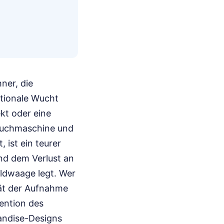
ner, die
otionale Wucht
kt oder eine
 Suchmaschine und
 ist ein teurer
und dem Verlust an
ldwaage legt. Wer
tät der Aufnahme
tention des
andise-Designs