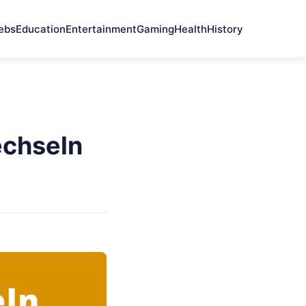
ebs
Education
Entertainment
Gaming
Health
History
echseln