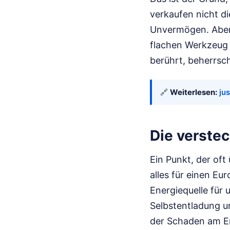
verkaufen nicht di
Unvermögen. Aber 
flachen Werkzeug 
berührt, beherrsch
🔗
Weiterlesen:
jus
Die verstec
Ein Punkt, der oft 
alles für einen Eu
Energiequelle für 
Selbstentladung un
der Schaden am En