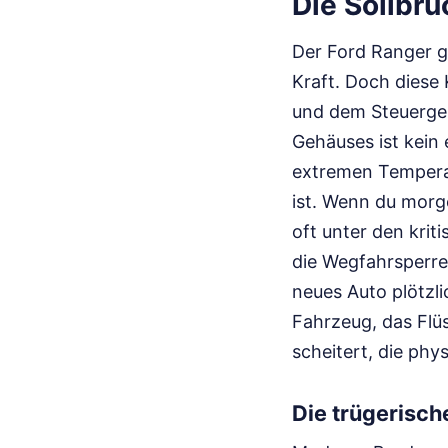
Die Sollbr
Der Ford Ranger gi
Kraft. Doch diese
und dem Steuerger
Gehäuses ist kein 
extremen Temperat
ist. Wenn du morg
oft unter den kri
die Wegfahrsperre 
neues Auto plötzli
Fahrzeug, das Flü
scheitert, die phy
Die trügerisc