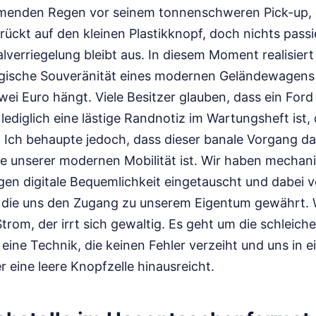
ömenden Regen vor seinem tonnenschweren Pick-up,
rückt auf den kleinen Plastikknopf, doch nichts passi
lverriegelung bleibt aus. In diesem Moment realisiert
gische Souveränität eines modernen Geländewagens 
zwei Euro hängt. Viele Besitzer glauben, dass ein For
lediglich eine lästige Randnotiz im Wartungsheft ist, 
t. Ich behaupte jedoch, dass dieser banale Vorgang d
rse unserer modernen Mobilität ist. Wir haben mechan
gen digitale Bequemlichkeit eingetauscht und dabei 
st, die uns den Zugang zu unserem Eigentum gewährt. 
Strom, der irrt sich gewaltig. Es geht um die schlei
eine Technik, die keinen Fehler verzeiht und uns in 
er eine leere Knopfzelle hinausreicht.