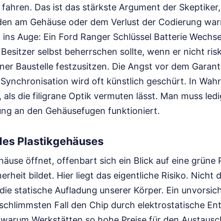
fahren. Das ist das stärkste Argument der Skeptiker,
den am Gehäuse oder dem Verlust der Codierung war
ins Auge: Ein Ford Ranger Schlüssel Batterie Wechsel
Besitzer selbst beherrschen sollte, wenn er nicht riski
iner Baustelle festzusitzen. Die Angst vor dem Garant
 Synchronisation wird oft künstlich geschürt. In Wahr
, als die filigrane Optik vermuten lässt. Man muss ledi
ung an den Gehäusefugen funktioniert.
des Plastikgehäuses
se öffnet, offenbart sich ein Blick auf eine grüne P
rheit bildet. Hier liegt das eigentliche Risiko. Nicht d
ie statische Aufladung unserer Körper. Ein unvorsicht
schlimmsten Fall den Chip durch elektrostatische En
, warum Werkstätten so hohe Preise für den Austausc