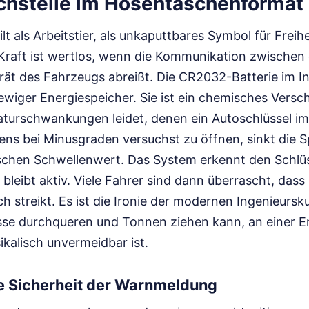
uchstelle im Hosentaschenformat
lt als Arbeitstier, als unkaputtbares Symbol für Freih
 Kraft ist wertlos, wenn die Kommunikation zwische
ät des Fahrzeugs abreißt. Die CR2032-Batterie im I
ewiger Energiespeicher. Sie ist ein chemisches Verschl
urschwankungen leidet, denen ein Autoschlüssel im 
ens bei Minusgraden versuchst zu öffnen, sinkt die 
tischen Schwellenwert. Das System erkennt den Schlüs
bleibt aktiv. Viele Fahrer sind dann überrascht, dass 
ch streikt. Es ist die Ironie der modernen Ingenieursk
sse durchqueren und Tonnen ziehen kann, an einer E
sikalisch unvermeidbar ist.
he Sicherheit der Warnmeldung