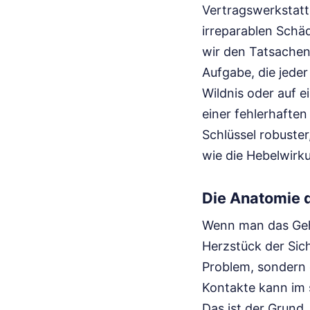
Vertragswerkstatt 
irreparablen Schä
wir den Tatsachen 
Aufgabe, die jeder 
Wildnis oder auf e
einer fehlerhaften
Schlüssel robuster
wie die Hebelwirk
Die Anatomie 
Wenn man das Gehäu
Herzstück der Siche
Problem, sondern d
Kontakte kann im 
Das ist der Grund