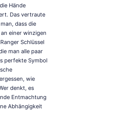
 die Hände
ert. Das vertraute
 man, dass die
an einer winzigen
d Ranger Schlüssel
die man alle paar
as perfekte Symbol
ische
vergessen, wie
Wer denkt, es
chende Entmachtung
eine Abhängigkeit