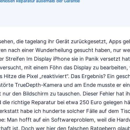
stenlosen Reparatur außerhalb der Garantie
sehen, die tagelang ihr Gerät zurückgesetzt, Apps ge
en nach einer Wunderheilung gesucht haben, nur weil
r Streifen Im Display iPhone sie in Panik versetzt hat
versucht, mit einem Föhn das Display zu bearbeiten, 
s Hitze die Pixel „reaktiviert“. Das Ergebnis? Ein ge
störte TrueDepth-Kamera und am Ende musste er ein
t nur den Bildschirm zu tauschen. Dieser Fehler hat i
die richtige Reparatur bei etwa 250 Euro gelegen hä
rkstatt habe ich hunderte solcher Fälle auf dem Tisc
be: Man hofft auf ein Softwareproblem, weil die Hard
haft ist. Doch wer hier den falschen Ratgebern glaub