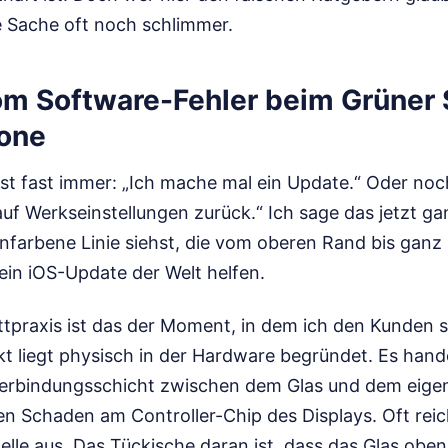
e Sache oft noch schlimmer.
om Software-Fehler beim Grüner S
hone
 ist fast immer: „Ich mache mal ein Update.“ Oder noc
uf Werkseinstellungen zurück.“ Ich sage das jetzt ga
onfarbene Linie siehst, die vom oberen Rand bis gan
 kein iOS-Update der Welt helfen.
ttpraxis ist das der Moment, in dem ich den Kunden 
t liegt physisch in der Hardware begründet. Es hand
 Verbindungsschicht zwischen dem Glas und dem eige
n Schaden am Controller-Chip des Displays. Oft reich
telle aus. Das Tückische daran ist, dass das Glas oben