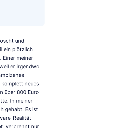
löscht und
 ein plötzlich
. Einer meiner
weil er irgendwo
schmolzenes
 komplett neues
hn über 800 Euro
tte. In meiner
h gehabt. Es ist
ware-Realität
t, verbrennt nur