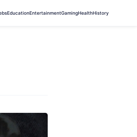
ebs
Education
Entertainment
Gaming
Health
History