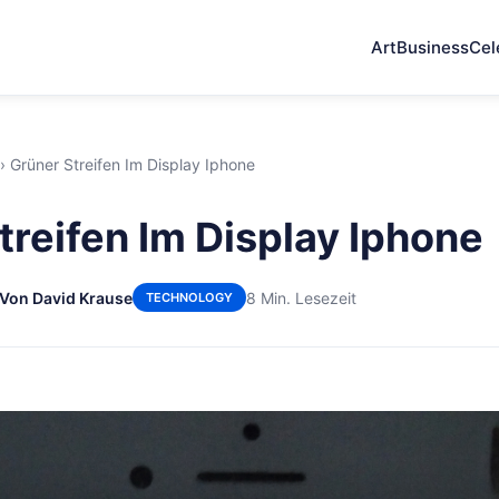
Art
Business
Cel
›
Grüner Streifen Im Display Iphone
treifen Im Display Iphone
Von David Krause
8 Min. Lesezeit
TECHNOLOGY