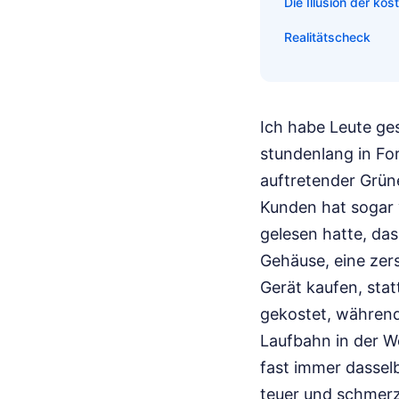
Die Illusion der ko
Realitätscheck
Ich habe Leute ge
stundenlang in For
auftretender Grüne
Kunden hat sogar 
gelesen hatte, das
Gehäuse, eine zer
Gerät kaufen, stat
gekostet, während 
Laufbahn in der We
fast immer dassel
teuer und schmerz