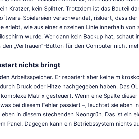
ein Kratzer, kein Splitter. Trotzdem ist das Bauteil da
Software-Spielereien verschwendet, riskiert, dass der
be erlebt, wie aus einer einzelnen Linie innerhalb von
ldschirm wurde. Wer dann kein Backup hat, schaut in 
rn den „Vertrauen“-Button für den Computer nicht me
tart nichts bringt
 den Arbeitsspeicher. Er repariert aber keine mikrosk
 durch Druck oder Hitze nachgegeben haben. Das OL
 komplexe Matrix gesteuert. Wenn eine Spalte dieser
s bei diesem Fehler passiert –, leuchtet sie eben in
s eben in diesem stechenden Neongrün. Das ist ein el
em Panel. Dagegen kann ein Betriebssystem nichts au