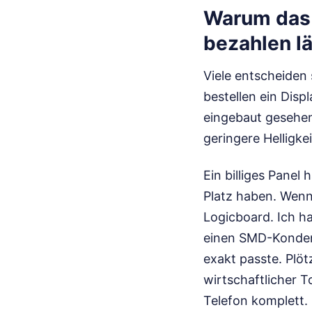
Warum das b
bezahlen l
Viele entscheiden 
bestellen ein Disp
eingebaut gesehen
geringere Helligke
Ein billiges Panel
Platz haben. Wenn
Logicboard. Ich ha
einen SMD-Kondens
exakt passte. Plö
wirtschaftlicher T
Telefon komplett. 