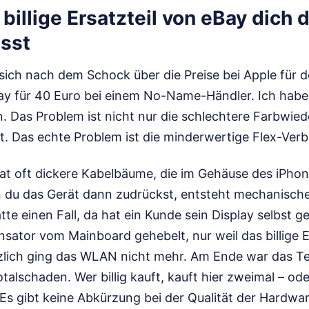
illige Ersatzteil von eBay dich 
ässt
sich nach dem Schock über die Preise bei Apple für d
lay für 40 Euro bei einem No-Name-Händler. Ich habe
. Das Problem ist nicht nur die schlechtere Farbwied
it. Das echte Problem ist die minderwertige Flex-Ver
 hat oft dickere Kabelbäume, die im Gehäuse des iPho
 du das Gerät dann zudrückst, entsteht mechanische
tte einen Fall, da hat ein Kunde sein Display selbst 
ator vom Mainboard gehebelt, nur weil das billige Er
tzlich ging das WLAN nicht mehr. Am Ende war das Te
otalschaden. Wer billig kauft, kauft hier zweimal – od
Es gibt keine Abkürzung bei der Qualität der Hardwar