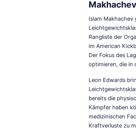
Makhache
Islam Makhachev gi
Leichtgewichtsklas
Rangliste der Orga
im American Kick
Der Fokus des Lage
optimieren, die in
Leon Edwards brin
Leichtgewichtskla
bereits die physis
Kämpfer haben kön
medizinischen Fac
Kraftverluste zu m