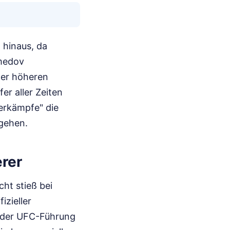
 hinaus, da
medov
ner höheren
r aller Zeiten
erkämpfe" die
rgehen.
rer
ht stieß bei
izieller
g der UFC-Führung