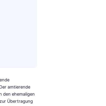
mende
 Der amtierende
en den ehemaligen
 zur Übertragung