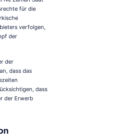
rechte für die
rkische
ieters verfolgen,
mpf der
er der
an, dass das
ezeiten
ücksichtigen, dass
er der Erwerb
on