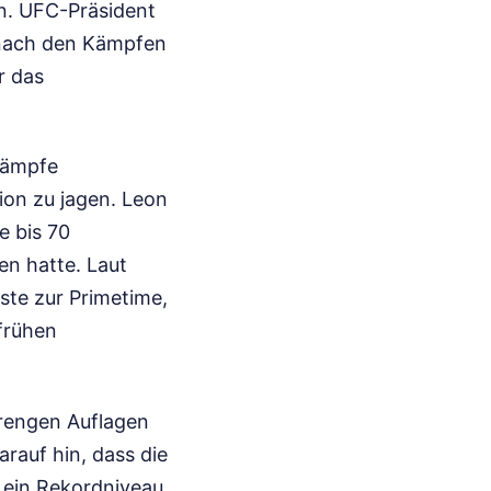
n. UFC-Präsident
 nach den Kämpfen
r das
Kämpfe
ion zu jagen. Leon
e bis 70
en hatte. Laut
te zur Primetime,
frühen
trengen Auflagen
rauf hin, dass die
 ein Rekordniveau