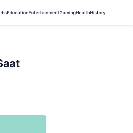
ebs
Education
Entertainment
Gaming
Health
History
Saat