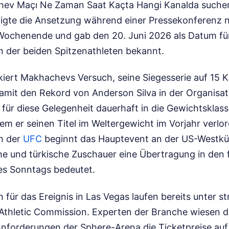
hev Maçı Ne Zaman Saat Kaçta Hangi Kanalda suche
tigte die Ansetzung während einer Pressekonferenz
ochenende und gab den 20. Juni 2026 als Datum fü
n der beiden Spitzenathleten bekannt.
iert Makhachevs Versuch, seine Siegesserie auf 15 
mit den Rekord von Anderson Silva in der Organisat
für diese Gelegenheit dauerhaft in die Gewichtsklass
m er seinen Titel im Weltergewicht im Vorjahr verlor
en der
UFC
beginnt das Hauptevent an der US-Westküs
he und türkische Zuschauer eine Übertragung in den 
s Sonntags bedeutet.
 für das Ereignis in Las Vegas laufen bereits unter s
Athletic Commission. Experten der Branche wiesen da
nforderungen der Sphere-Arena die Ticketpreise auf