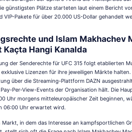
e günstigsten Plätze starteten laut einem Bericht v
d VIP-Pakete für über 20.000 US-Dollar gehandelt w
gsrechte und Islam Makhachev 
 Kaçta Hangi Kanalda
lung der Senderechte für UFC 315 folgt etablierten M
 exklusive Lizenzen für ihre jeweiligen Märkte halten
tung über die Streaming-Plattform DAZN ausgestrahlt,
Pay-Per-View-Events der Organisation hält. Die Haup
0 Uhr morgens mitteleuropäischer Zeit beginnen, w
 06:00 Uhr erwartet wird.
n Markt, in dem das Interesse an kampfsportlichen G
ist, stellt sich oft die Frage nach Islam Makhachev M