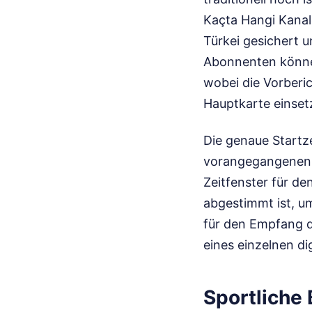
Kaçta Hangi Kanald
Türkei gesichert 
Abonnenten können
wobei die Vorberi
Hauptkarte einset
Die genaue Startze
vorangegangenen K
Zeitfenster für de
abgestimmt ist, u
für den Empfang d
eines einzelnen dig
Sportliche