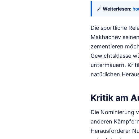
🔗
Weiterlesen:
ho
Die sportliche Re
Makhachev seinen
zementieren möcht
Gewichtsklasse wü
untermauern. Krit
natürlichen Herau
Kritik am 
Die Nominierung v
anderen Kämpfern d
Herausforderer Nu