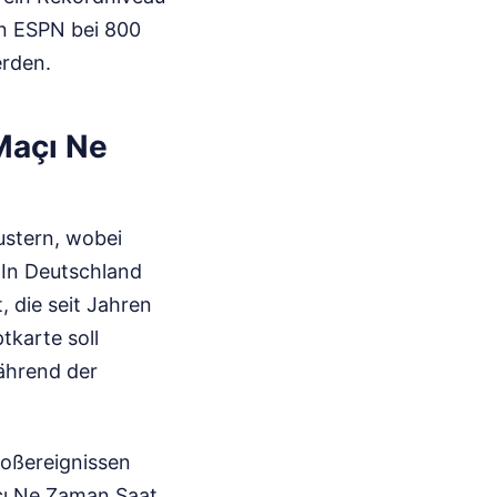
on ESPN bei 800
erden.
Maçı Ne
ustern, wobei
. In Deutschland
 die seit Jahren
tkarte soll
ährend der
roßereignissen
açı Ne Zaman Saat