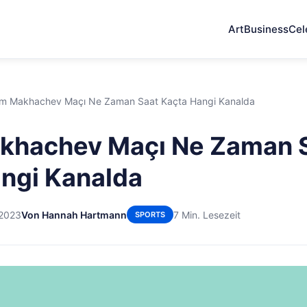
Art
Business
Cel
am Makhachev Maçı Ne Zaman Saat Kaçta Hangi Kanalda
akhachev Maçı Ne Zaman 
ngi Kanalda
 2023
Von Hannah Hartmann
7 Min. Lesezeit
SPORTS