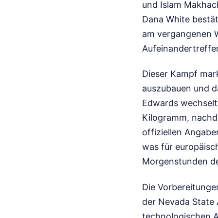
und Islam Makhac
Dana White bestä
am vergangenen W
Aufeinandertreffe
Dieser Kampf mark
auszubauen und da
Edwards wechselt 
Kilogramm, nachde
offiziellen Angab
was für europäisc
Morgenstunden de
Die Vorbereitungen
der Nevada State 
technologischen A